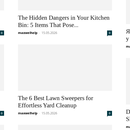
The Hidden Dangers in Your Kitchen
Bin: 5 Items That Pose...
Improvement,
Я
maxwelhelp
-
15.05.2026
0
0
у
ma
Construction
The 6 Best Lawn Sweepers for
Effortless Yard Cleanup
and
D
maxwelhelp
-
15.05.2026
0
0
S
ma