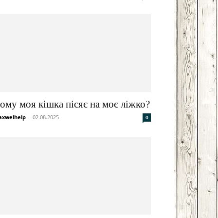
ому моя кішка пісяє на моє ліжко?
xwelhelp
-
02.08.2025
0