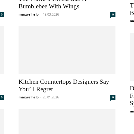
T
Bumblebee With Wings
B
maxwelhelp
-
19.03.2026
0
0
ma
Kitchen Countertops Designers Say
D
You’ll Regret
F
maxwelhelp
-
28.01.2026
0
0
S
ma