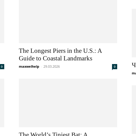
Gardening
The Longest Piers in the U.S.: A
Tips
Guide to Coastal Landmarks
Ч
maxwelhelp
-
29.03.2026
0
0
ma
The World’s Tiniest Bat: A