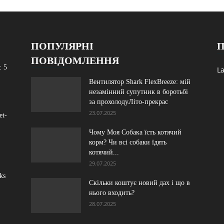
ПОПУЛЯРНІ
П
ПОВІДОМЛЕННЯ
: 5
La
Вентилятор Shark FlexBreeze: мій
незамінний супутник в боротьбі
за прохолодуЛіто-прекрас
23.07.2025
et-
Чому Моя Собака їсть котячий
корм? Чи всі собаки їдять
котячий...
29.07.2025
ks
Скільки коштує новий дах і що в
нього входить?
28.07.2025