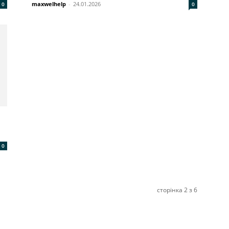
maxwelhelp
-
24.01.2026
0
0
0
сторінка 2 з 6