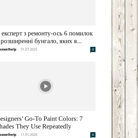
 експерт з ремонту-ось 6 помилок
 розширенні бунгало, яких я...
xwelhelp
-
31.07.2025
0
esigners’ Go-To Paint Colors: 7
hades They Use Repeatedly
xwelhelp
-
11.01.2026
0