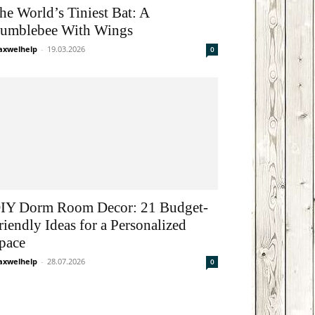
he World’s Tiniest Bat: A
umblebee With Wings
xwelhelp
-
19.03.2026
0
IY Dorm Room Decor: 21 Budget-
riendly Ideas for a Personalized
pace
xwelhelp
-
28.07.2026
0