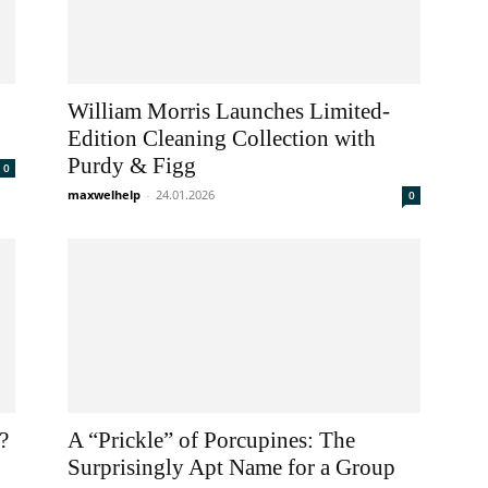
William Morris Launches Limited-
Edition Cleaning Collection with
Purdy & Figg
0
maxwelhelp
-
24.01.2026
0
?
A “Prickle” of Porcupines: The
Surprisingly Apt Name for a Group