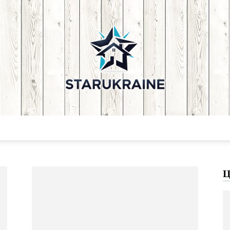
Starukraine:
Ц
Home