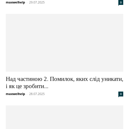
maxwelhelp
-
29.07.2025
0
Над частиною 2. Помилок, яких слід уникати,
і як це зробити...
maxwelhelp
-
28.07.2025
0