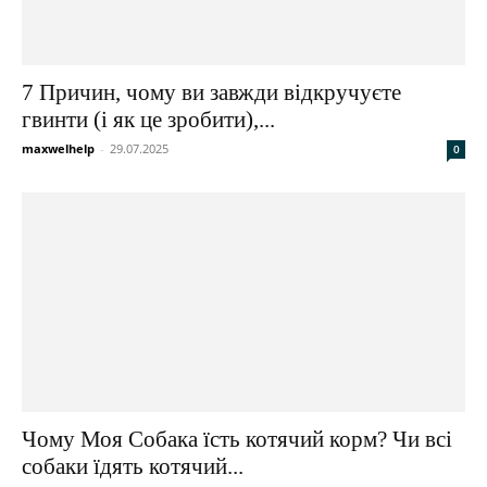
7 Причин, чому ви завжди відкручуєте
гвинти (і як це зробити),...
maxwelhelp
-
29.07.2025
0
Чому Моя Собака їсть котячий корм? Чи всі
собаки їдять котячий...