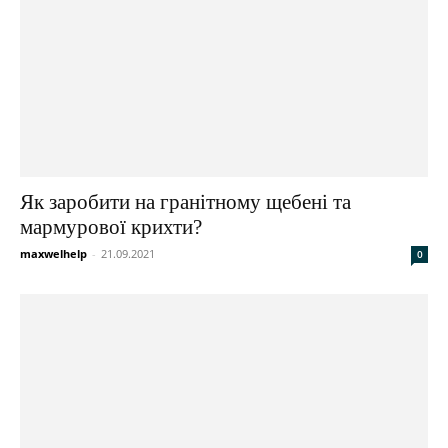
Як заробити на гранітному щебені та
мармурової крихти?
maxwelhelp
-
21.09.2021
0