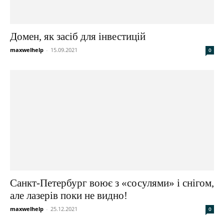
Домен, як засіб для інвестицій
maxwelhelp
-
15.09.2021
0
Санкт-Петербург воює з «сосулями» і снігом,
але лазерів поки не видно!
maxwelhelp
-
25.12.2021
0