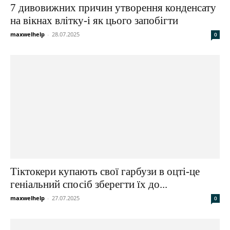
7 дивовижних причин утворення конденсату
на вікнах влітку-і як цього запобігти
maxwelhelp
-
28.07.2025
0
Тіктокери купають свої гарбузи в оцті-це
геніальний спосіб зберегти їх до...
maxwelhelp
-
27.07.2025
0