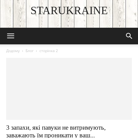
STARUKRAINE
DISCOVER THE ART OF PUBLISHING
Додому
Блог
сторінка 2
3 запахи, які павуки не витримують,
заважають їм проникати у ваш...