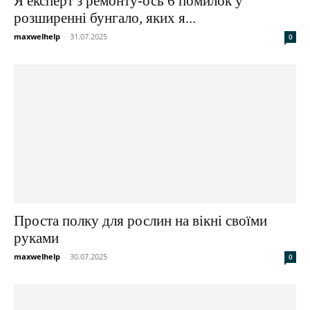
Я експерт з ремонту-ось 6 помилок у
розширенні бунгало, яких я...
maxwelhelp
-
31.07.2025
0
Проста полку для рослин на вікні своїми
руками
maxwelhelp
-
30.07.2025
0