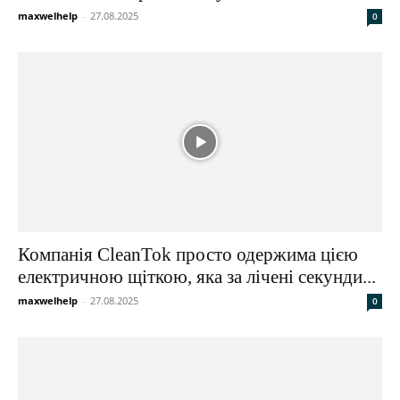
maxwelhelp
-
27.08.2025
0
Компанія CleanTok просто одержима цією
електричною щіткою, яка за лічені секунди...
maxwelhelp
-
27.08.2025
0