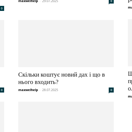
maxwelhelp
-
29.07.2025
0
ma
0
Ш
Скільки коштує новий дах і що в
п
нього входить?
о
maxwelhelp
-
28.07.2025
0
0
ma