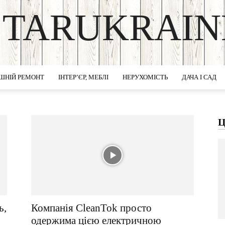
STARUKRAIN
DISCOVER THE ART OF PUBLISHING
ШНІЙ РЕМОНТ
ІНТЕР’ЄР, МЕБЛІ
НЕРУХОМІСТЬ
ДАЧА І САД
Ц
ь,
Компанія CleanTok просто
одержима цією електричною