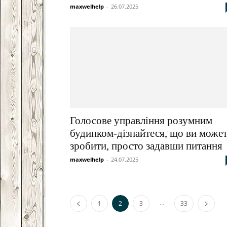
maxwelhelp
-
26.07.2025
Голосове управління розумним
будинком-дізнайтеся, що ви може
зробити, просто задавши питання
maxwelhelp
-
24.07.2025
...
1
2
3
33