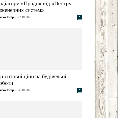
адіатори «Прадо» від «Центру
нженерних систем»
xwelhelp
-
22.10.2021
0
рієнтовні ціни на будівельні
оботи
xwelhelp
-
26.10.2021
0