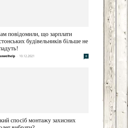
ам повідомили, що зарплати
стонських будівельників більше не
падуть!
xwelhelp
-
10.12.2021
0
кий спосіб монтажу захисних
олет вибрати?