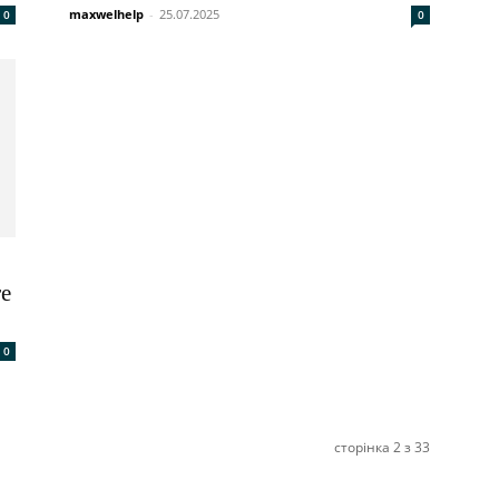
maxwelhelp
-
25.07.2025
0
0
те
0
сторінка 2 з 33