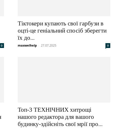
Тіктокери купають свої гарбузи в
оцті-це геніальний спосіб зберегти
їх до...
maxwelhelp
-
27.07.2025
0
0
Топ-3 ТЕХНІЧНИХ хитрощі
я
нашого редактора для вашого
будинку-здійсніть свої мрії про...