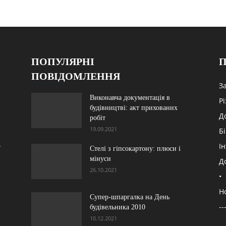
ПОПУЛЯРНІ
П
ПОВІДОМЛЕННЯ
З
Виконавча документація в
Р
будівництві: акт прихованих
Д
робіт
19.09.2021
Б
,
Ін
Стелі з гіпсокартону: плюси і
мінуси
Д
26.10.2021
•
Н
Супер-шпаргалка на День
--
будівельника 2010
10.12.2021