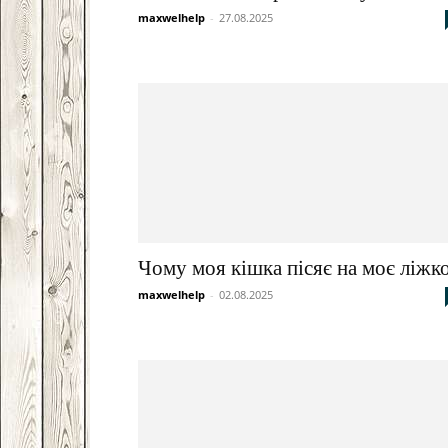
maxwelhelp
-
27.08.2025
Чому моя кішка пісяє на моє ліжк
maxwelhelp
-
02.08.2025