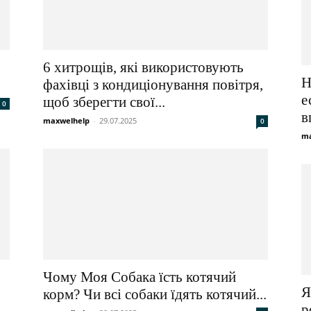
6 хитрощів, які використовують
Н
фахівці з кондиціонування повітря,
е
щоб зберегти свої...
0
в
maxwelhelp
-
29.07.2025
0
ma
Чому Моя Собака їсть котячий
Я
корм? Чи всі собаки їдять котячий...
р