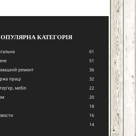
ОПУЛЯРНА КАТЕГОРІЯ
агальна
61
ізне
51
омашній ремонт
36
іржа праці
32
тер'єр, меблі
22
ом
20
18
овости
16
-
14