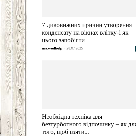
7 дивовижних причин утворення
конденсату на вікнах влітку-і як
цього запобігти
maxwelhelp
-
28.07.2025
Необхідна техніка для
безтурботного відпочинку – як дл
того, щоб взяти...