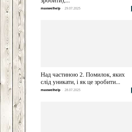
зробити),...
maxwelhelp
-
29.07.2025
Над частиною 2. Помилок, яких
слід уникати, і як це зробити...
maxwelhelp
-
28.07.2025