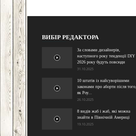
ВИБІР РЕДАКТОРА
За словами дизайнерів,
наступного року тенденції DIY
2026 року будуть повсюди
31.10.2025
10 штатів із найсуворішими
законами про аборти після того
як Роу...
26.10.2025
8 видів жаб і жаб, які можна
знайти в Північній Америці
19.10.2025