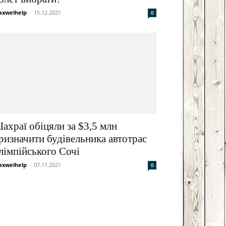
xwelhelp
-
15.12.2021
0
ахраї обіцяли за $3,5 млн
ризначити будівельника автотрас
лімпійського Сочі
xwelhelp
-
07.11.2021
0