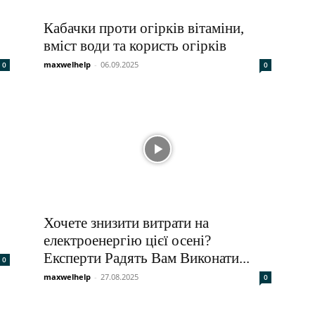
Кабачки проти огірків вітаміни,
вміст води та користь огірків
maxwelhelp
-
06.09.2025
0
0
Хочете знизити витрати на
електроенергію цієї осені?
Експерти Радять Вам Виконати...
0
maxwelhelp
-
27.08.2025
0