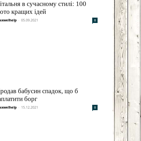
італьня в сучасному стилі: 100
ото кращих ідей
xwelhelp
-
05.09.2021
0
родав бабусин спадок, що б
аплатити борг
xwelhelp
-
15.12.2021
0