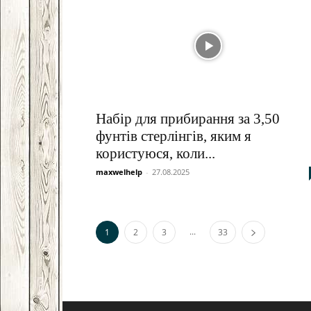
Набір для прибирання за 3,50
фунтів стерлінгів, яким я
користуюся, коли...
maxwelhelp
-
27.08.2025
...
1
2
3
33