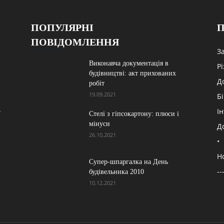
ПОПУЛЯРНІ
П
ПОВІДОМЛЕННЯ
З
Виконавча документація в
Р
будівництві: акт прихованих
Д
робіт
19.09.2021
Б
,
Ін
Стелі з гіпсокартону: плюси і
мінуси
Д
26.10.2021
•
Н
Супер-шпаргалка на День
--
будівельника 2010
10.12.2021