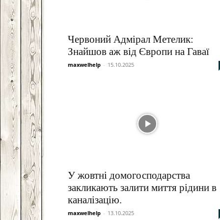
Червоний Адмірал Метелик:
Знайшов аж від Європи на Гаваї
maxwelhelp
-
15.10.2025
У жовтні домогосподарства
закликають залити миття рідини в
каналізацію.
maxwelhelp
-
13.10.2025