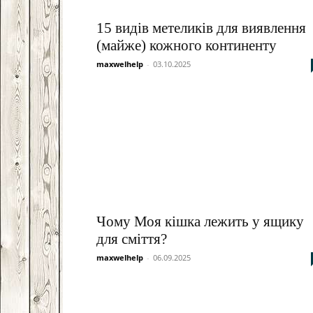
15 видів метеликів для виявлення
(майже) кожного континенту
maxwelhelp
-
03.10.2025
Чому Моя кішка лежить у ящику
для сміття?
maxwelhelp
-
06.09.2025