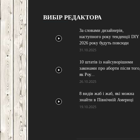
ВИБІР РЕДАКТОРА
За словами дизайнерів,
наступного року тенденції DIY
2026 року будуть повсюди
31.10.2025
10 штатів із найсуворішими
законами про аборти після того
як Роу...
26.10.2025
8 видів жаб і жаб, які можна
знайти в Північній Америці
19.10.2025