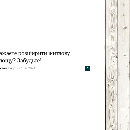
ажаєте розширити житлову
лощу? Забудьте!
xwelhelp
-
01.09.2021
0