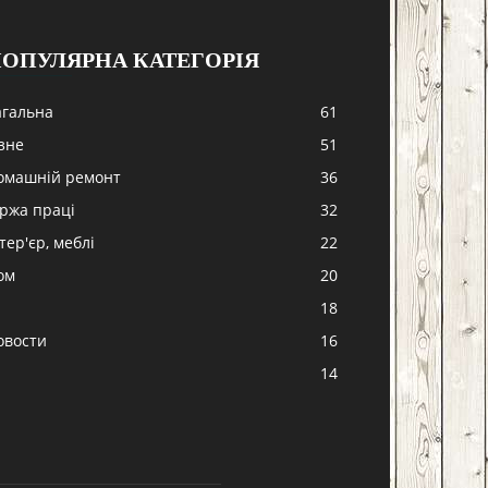
ОПУЛЯРНА КАТЕГОРІЯ
агальна
61
ізне
51
омашній ремонт
36
іржа праці
32
тер'єр, меблі
22
ом
20
18
овости
16
-
14