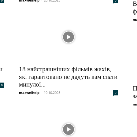
maxwelhelp
-
26.10.2025
0
0
В
ф
ma
и
18 найстрашніших фільмів жахів,
які гарантовано не дадуть вам спати
минулої...
0
П
maxwelhelp
-
19.10.2025
0
з
ma