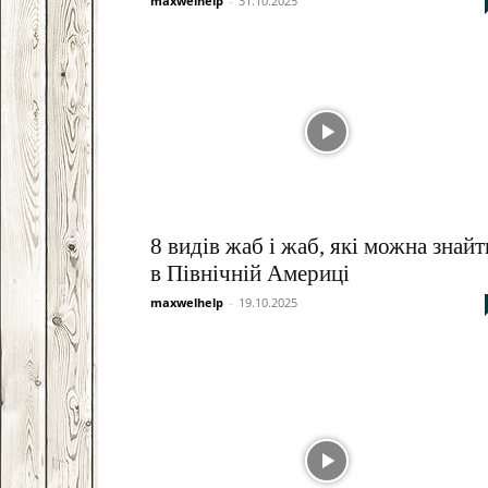
maxwelhelp
-
31.10.2025
8 видів жаб і жаб, які можна знайт
в Північній Америці
maxwelhelp
-
19.10.2025