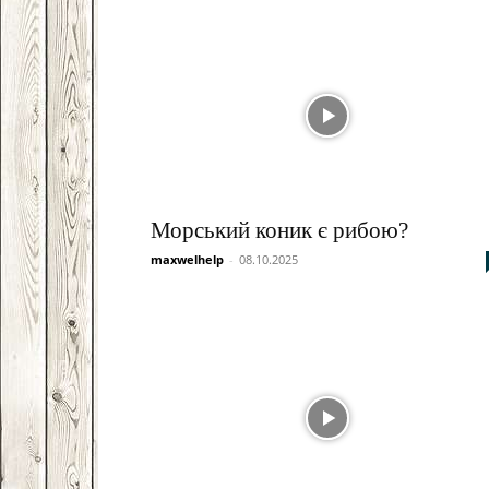
Морський коник є рибою?
maxwelhelp
-
08.10.2025