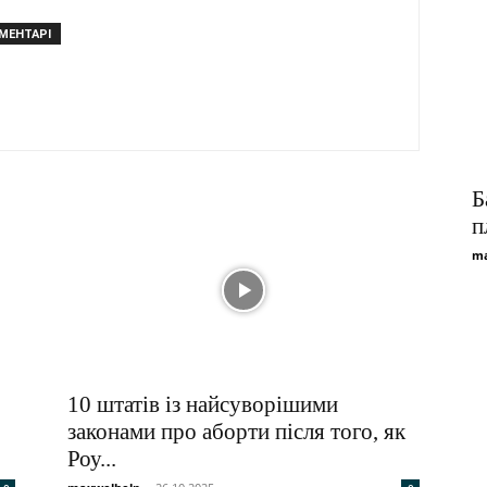
ОМЕНТАРІ
Б
п
ma
о
10 штатів із найсуворішими
законами про аборти після того, як
Роу...