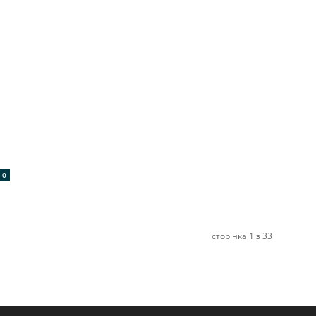
0
сторінка 1 з 33