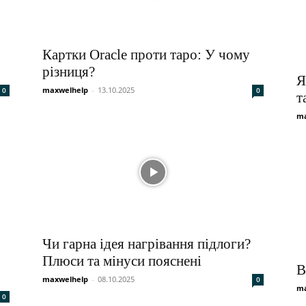
Картки Oracle проти таро: У чому
різниця?
Я
maxwelhelp
-
13.10.2025
0
0
т
ma
Чи гарна ідея нагрівання підлоги?
Плюси та мінуси пояснені
В
maxwelhelp
-
08.10.2025
0
ma
0