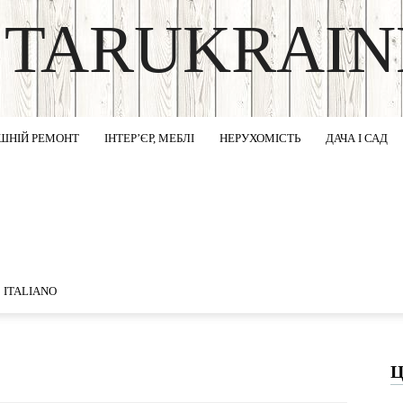
STARUKRAIN
DISCOVER THE ART OF PUBLISHING
ШНІЙ РЕМОНТ
ІНТЕР’ЄР, МЕБЛІ
НЕРУХОМІСТЬ
ДАЧА І САД
ITALIANO
Ц