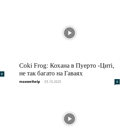
Coki Frog: Кохана в Пуерто -Циті,
не так багато на Гаваях
0
maxwelhelp
-
03.10.2025
0