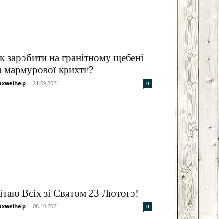
к заробити на гранітному щебені
а мармурової крихти?
xwelhelp
-
21.09.2021
0
ітаю Всіх зі Святом 23 Лютого!
xwelhelp
-
08.10.2021
0