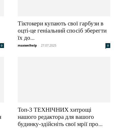
Тіктокери купають свої гарбузи в
оцті-це геніальний спосіб зберегти
їх до...
maxwelhelp
-
27.07.2025
0
0
Топ-3 ТЕХНІЧНИХ хитрощі
я
нашого редактора для вашого
будинку-здійсніть свої мрії про...