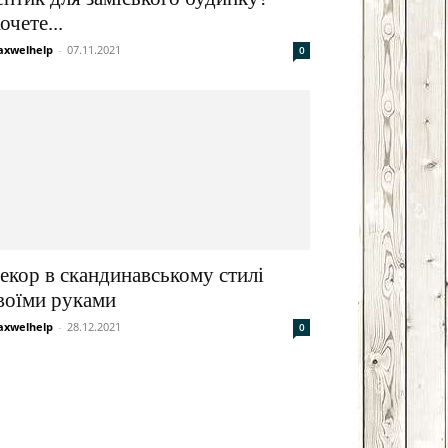
очете...
xwelhelp
-
07.11.2021
0
екор в скандинавському стилі
воїми руками
xwelhelp
-
28.12.2021
0