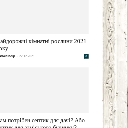
айдорожчі кімнатні рослини 2021
оку
xwelhelp
-
22.12.2021
0
ам потрібен септик для дачі? Або
ептик для заміського будинку?