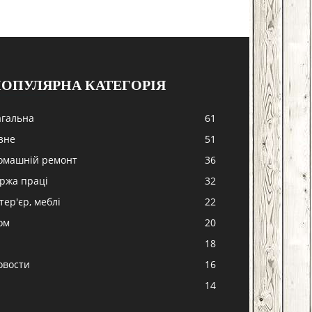
ОПУЛЯРНА КАТЕГОРІЯ
агальна
61
ізне
51
омашній ремонт
36
іржа праці
32
тер'єр, меблі
22
ом
20
18
овости
16
-
14