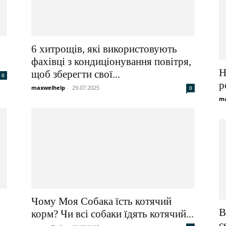
6 хитрощів, які використовують
фахівці з кондиціонування повітря,
Н
щоб зберегти свої...
0
р
maxwelhelp
-
29.07.2025
0
ma
Чому Моя Собака їсть котячий
В
корм? Чи всі собаки їдять котячий...
с