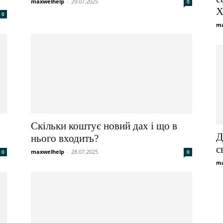
maxwelhelp
-
29.07.2025
0
Х
0
ma
Скільки коштує новий дах і що в
Д
нього входить?
с
maxwelhelp
-
28.07.2025
0
0
ma