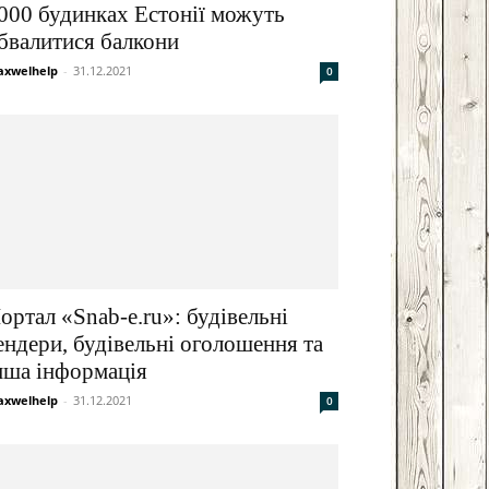
000 будинках Естонії можуть
бвалитися балкони
xwelhelp
-
31.12.2021
0
ортал «Snab-e.ru»: будівельні
ендери, будівельні оголошення та
нша інформація
xwelhelp
-
31.12.2021
0