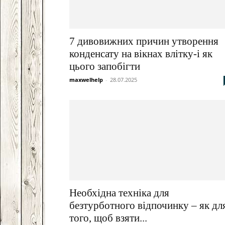
7 дивовижних причин утворення
конденсату на вікнах влітку-і як
цього запобігти
maxwelhelp
-
28.07.2025
Необхідна техніка для
безтурботного відпочинку – як дл
того, щоб взяти...