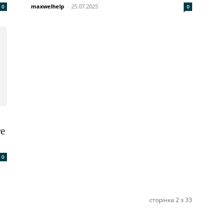
maxwelhelp
-
25.07.2025
0
0
те
0
сторінка 2 з 33