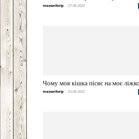
maxwelhelp
-
27.08.2025
Чому моя кішка пісяє на моє ліжк
maxwelhelp
-
02.08.2025