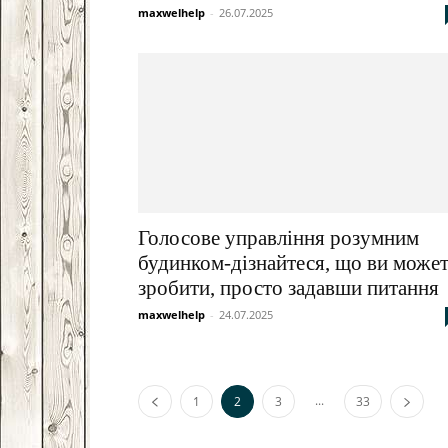
maxwelhelp
-
26.07.2025
Голосове управління розумним
будинком-дізнайтеся, що ви може
зробити, просто задавши питання
maxwelhelp
-
24.07.2025
...
1
2
3
33