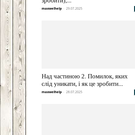
зробити),...
maxwelhelp
-
29.07.2025
Над частиною 2. Помилок, яких
слід уникати, і як це зробити...
maxwelhelp
-
28.07.2025