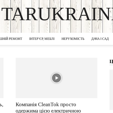
STARUKRAIN
DISCOVER THE ART OF PUBLISHING
ШНІЙ РЕМОНТ
ІНТЕР’ЄР, МЕБЛІ
НЕРУХОМІСТЬ
ДАЧА І САД
Ц
ь,
Компанія CleanTok просто
одержима цією електричною