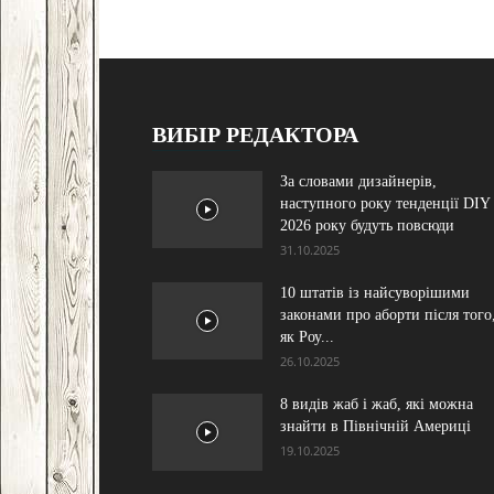
ВИБІР РЕДАКТОРА
За словами дизайнерів,
наступного року тенденції DIY
2026 року будуть повсюди
31.10.2025
10 штатів із найсуворішими
законами про аборти після того
як Роу...
26.10.2025
8 видів жаб і жаб, які можна
знайти в Північній Америці
19.10.2025