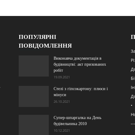
ПОПУЛЯРНІ
П
ПОВІДОМЛЕННЯ
З
Виконавча документація в
Р
будівництві: акт прихованих
Д
робіт
19.09.2021
Б
,
Ін
Стелі з гіпсокартону: плюси і
мінуси
Д
26.10.2021
•
Н
Супер-шпаргалка на День
--
будівельника 2010
10.12.2021