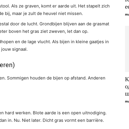
tool. Als ze graven, komt er aarde uit. Het stapelt zich
e
e bij, maar je zult de heuvel niet missen.
ma
stal door de lucht. Grondbijen blijven aan de grasmat
ter boven het gras ziet zweven, let dan op.
pen en de lage vlucht. Als bijen in kleine gaatjes in
 jouw signaal.
eren)
hoden. Sommigen houden de bijen op afstand. Anderen
К
о
щ
ma
hen hard werken. Blote aarde is een open uitnodiging.
an in. Nu. Niet later. Dicht gras vormt een barrière.