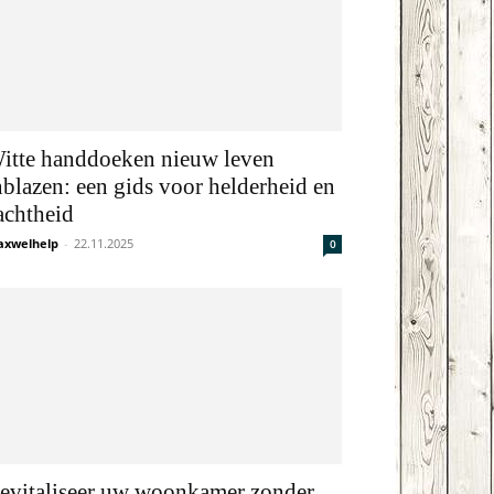
itte handdoeken nieuw leven
nblazen: een gids voor helderheid en
achtheid
xwelhelp
-
22.11.2025
0
evitaliseer uw woonkamer zonder