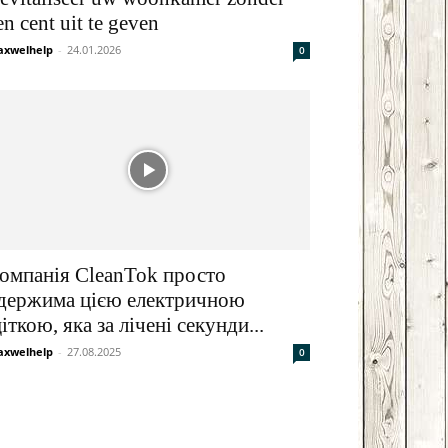
en cent uit te geven
xwelhelp
-
24.01.2026
0
омпанія CleanTok просто
держима цією електричною
іткою, яка за лічені секунди...
xwelhelp
-
27.08.2025
0