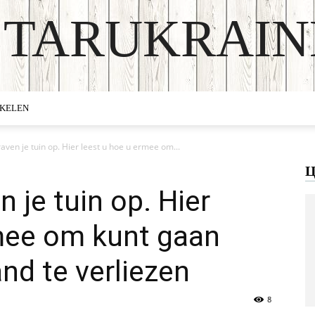
STARUKRAIN
DISCOVER THE ART OF PUBLISHING
IKELEN
aven je tuin op. Hier leest u hoe u ermee om...
Ц
 je tuin op. Hier
rmee om kunt gaan
nd te verliezen
8