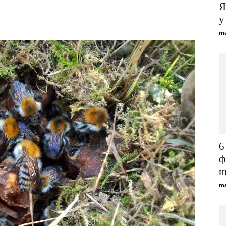
Я
Viber
Telegram
WhatsApp
у
ma
6
ф
щ
ma