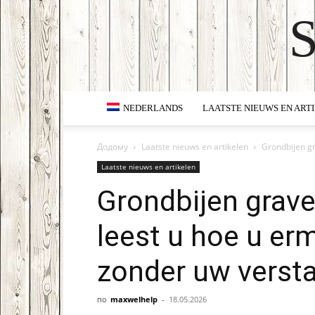
NEDERLANDS
LAATSTE NIEUWS EN ART
Додому
Laatste nieuws en artikelen
Grondbijen gr
Laatste nieuws en artikelen
Grondbijen graven
leest u hoe u e
zonder uw versta
по
maxwelhelp
-
18.05.2026