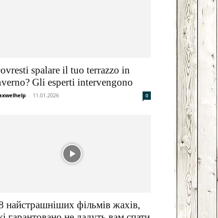
ovresti spalare il tuo terrazzo in
nverno? Gli esperti intervengono
xwelhelp
-
11.01.2026
0
8 найстрашніших фільмів жахів,
кі гарантовано не дадуть вам спати