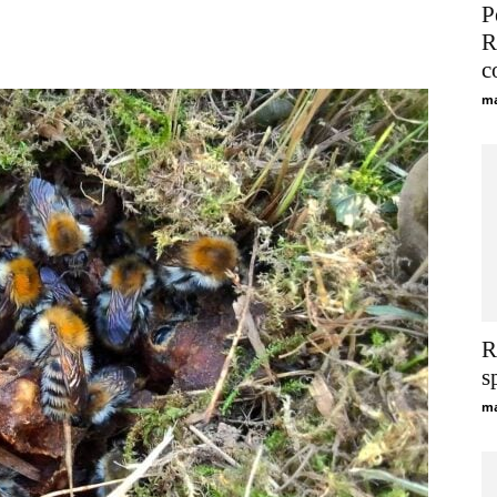
P
Viber
Telegram
WhatsApp
R
c
ma
R
s
ma