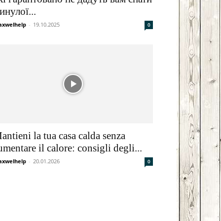
инулої...
xwelhelp
-
19.10.2025
0
antieni la tua casa calda senza
umentare il calore: consigli degli...
xwelhelp
-
20.01.2026
0