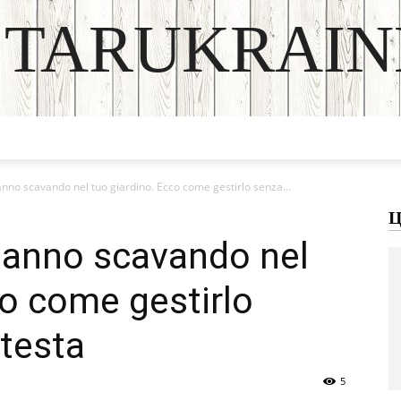
STARUKRAIN
DISCOVER THE ART OF PUBLISHING
tanno scavando nel tuo giardino. Ecco come gestirlo senza...
Ц
stanno scavando nel
co come gestirlo
 testa
5