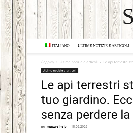
ITALIANO
ULTIME NOTIZIE E ARTICOLI
Додому
Ultime notizie e articoli
Le api terrestri s
Ultime notizie e articoli
Le api terrestri 
tuo giardino. Ec
senza perdere la
по
maxwelhelp
-
18.05.2026