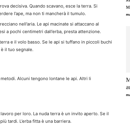
ova decisiva. Quando scavano, esce la terra. Si
м
erdere l’ape, ma non ti mancherà il tumulo.
ma
frecciano nell’aria. Le api macinate si attaccano al
si a pochi centimetri dall’erba, presta attenzione.
rra e il volo basso. Se le api si tuffano in piccoli buchi
 è il tuo segnale.
metodi. Alcuni tengono lontane le api. Altri li
M
a
ma
 lavoro per loro. La nuda terra è un invito aperto. Se il
ù tardi. L’erba fitta è una barriera.