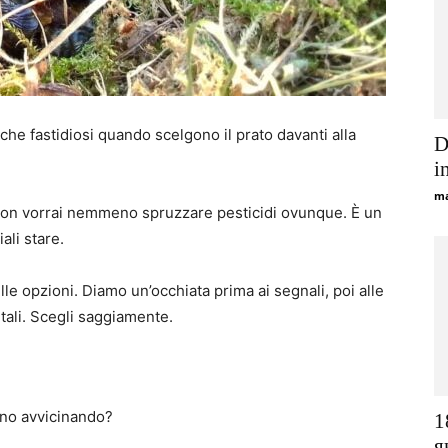
che fastidiosi quando scelgono il prato davanti alla
D
i
ma
on vorrai nemmeno spruzzare pesticidi ovunque. È un
ali stare.
lle opzioni. Diamo un’occhiata prima ai segnali, poi alle
etali. Scegli saggiamente.
nno avvicinando?
1
я