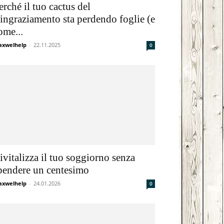
erché il tuo cactus del
Email
Print
ingraziamento sta perdendo foglie (e
ome...
xwelhelp
-
22.11.2025
0
ivitalizza il tuo soggiorno senza
pendere un centesimo
xwelhelp
-
24.01.2026
0