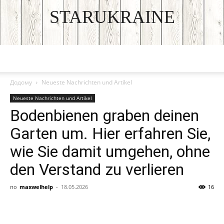
STARUKRAINE
DISCOVER THE ART OF PUBLISHING
Додому
Neueste Nachrichten und Artikel
Neueste Nachrichten und Artikel
Bodenbienen graben deinen
Garten um. Hier erfahren Sie,
wie Sie damit umgehen, ohne
den Verstand zu verlieren
по
maxwelhelp
-
18.05.2026
16
Facebook
VK
Twitter
Viber