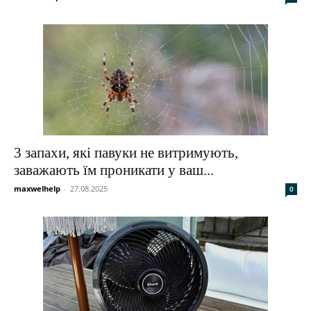
3 запахи, які павуки не витримують,
заважають їм проникати у ваш...
maxwelhelp
-
27.08.2025
0