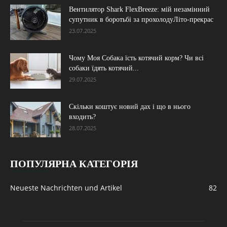
Вентилятор Shark FlexBreeze: мій незамінний
супутник в боротьбі за прохолодуЛіто-прекрас
23.07.2025
Чому Моя Собака їсть котячий корм? Чи всі
собаки їдять котячий...
29.07.2025
Скільки коштує новий дах і що в нього
входить?
28.07.2025
ПОПУЛЯРНА КАТЕГОРІЯ
Neueste Nachrichten und Artikel
82