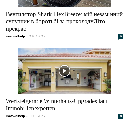
Вентилятор Shark FlexBreeze: мій незамінний
супутник в боротьбі за прохолодуЛіто-
прекрас
maxwelhelp
-
23.07.2025
0
Wertsteigernde Winterhaus-Upgrades laut
Immobilienexperten
maxwelhelp
-
11.01.2026
0