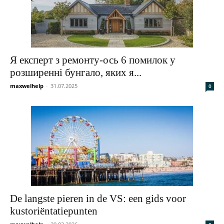
Я експерт з ремонту-ось 6 помилок у
розширенні бунгало, яких я...
maxwelhelp
-
31.07.2025
0
De langste pieren in de VS: een gids voor
kustoriëntatiepunten