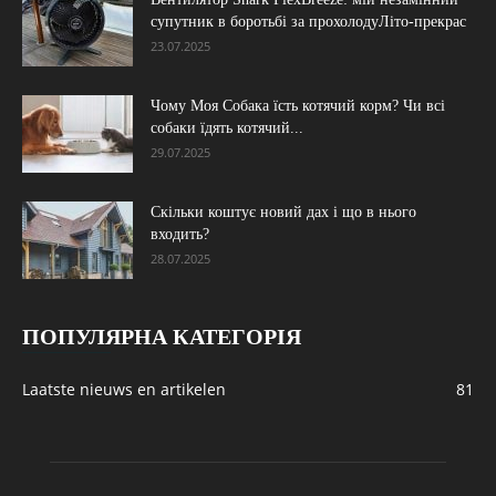
супутник в боротьбі за прохолодуЛіто-прекрас
23.07.2025
Чому Моя Собака їсть котячий корм? Чи всі
собаки їдять котячий...
29.07.2025
Скільки коштує новий дах і що в нього
входить?
28.07.2025
ПОПУЛЯРНА КАТЕГОРІЯ
Laatste nieuws en artikelen
81