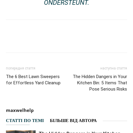
ONDERSTEUNT.
Facebook
VK
Twitter
Viber
попередня стаття
наступна стаття
The 6 Best Lawn Sweepers
The Hidden Dangers in Your
for Effortless Yard Cleanup
Kitchen Bin: 5 Items That
Pose Serious Risks
maxwelhelp
СТАТТІ ПО ТЕМІ
БІЛЬШЕ ВІД АВТОРА