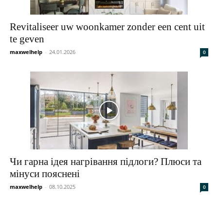
Revitaliseer uw woonkamer zonder een cent uit
te geven
maxwelhelp
-
24.01.2026
0
Чи гарна ідея нагрівання підлоги? Плюси та
мінуси пояснені
maxwelhelp
-
08.10.2025
0