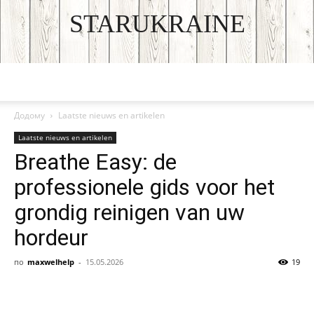
STARUKRAINE
DISCOVER THE ART OF PUBLISHING
Додому
Laatste nieuws en artikelen
Laatste nieuws en artikelen
Breathe Easy: de
professionele gids voor het
grondig reinigen van uw
hordeur
по
maxwelhelp
-
15.05.2026
19
Facebook
VK
Twitter
Viber