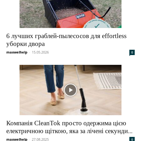
6 лучших граблей-пылесосов для effortless
уборки двора
maxwelhelp
-
15.05.2026
0
Компанія CleanTok просто одержима цією
електричною щіткою, яка за лічені секунди...
maxwelhelp
-
27.08.2025
0