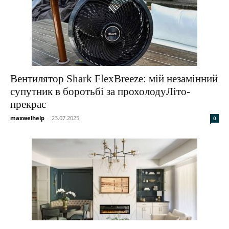
Вентилятор Shark FlexBreeze: мій незамінний
супутник в боротьбі за прохолодуЛіто-
прекрас
maxwelhelp
-
23.07.2025
0