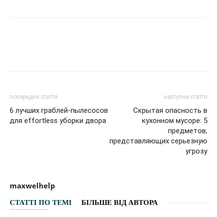
Facebook
VK
Twitter
Viber
попередня стаття
наступна стаття
6 лучших граблей-пылесосов
Скрытая опасность в
для effortless уборки двора
кухонном мусоре: 5
предметов,
представляющих серьезную
угрозу
maxwelhelp
СТАТТІ ПО ТЕМІ
БІЛЬШЕ ВІД АВТОРА