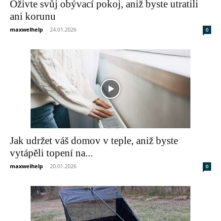
Oživte svůj obývací pokoj, aniž byste utratili
ani korunu
maxwelhelp
-
24.01.2026
0
Jak udržet váš domov v teple, aniž byste
vytápěli topení na...
maxwelhelp
-
20.01.2026
0