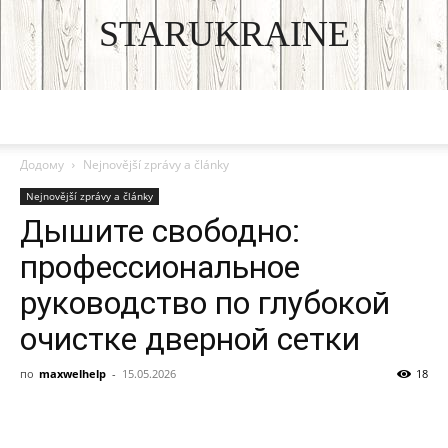
STARUKRAINE
DISCOVER THE ART OF PUBLISHING
Додому
Nejnovější zprávy a články
Nejnovější zprávy a články
Дышите свободно:
профессиональное
руководство по глубокой
очистке дверной сетки
по
maxwelhelp
-
15.05.2026
18
Facebook
VK
Twitter
Viber