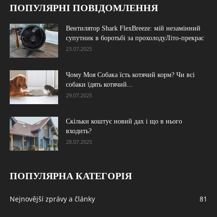
ПОПУЛЯРНІ ПОВІДОМЛЕННЯ
Вентилятор Shark FlexBreeze: мій незамінний
супутник в боротьбі за прохолодуЛіто-прекрас
23.07.2025
Чому Моя Собака їсть котячий корм? Чи всі
собаки їдять котячий...
29.07.2025
Скільки коштує новий дах і що в нього
входить?
28.07.2025
ПОПУЛЯРНА КАТЕГОРІЯ
Nejnovější zprávy a články
81