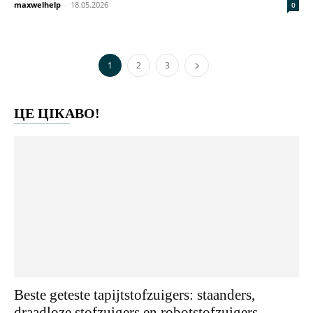
maxwelhelp
-
18.05.2026
0
1
2
3
ЦЕ ЦІКАВО!
Beste geteste tapijtstofzuigers: staanders,
draadloze stofzuigers en robotstofzuigers