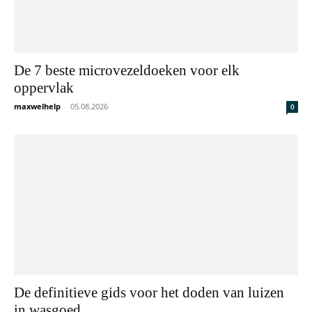
voor
Huis,
De 7 beste microvezeldoeken voor elk
oppervlak
maxwelhelp
-
05.08.2026
0
Bouw
en
Tuin
De definitieve gids voor het doden van luizen
in wasgoed