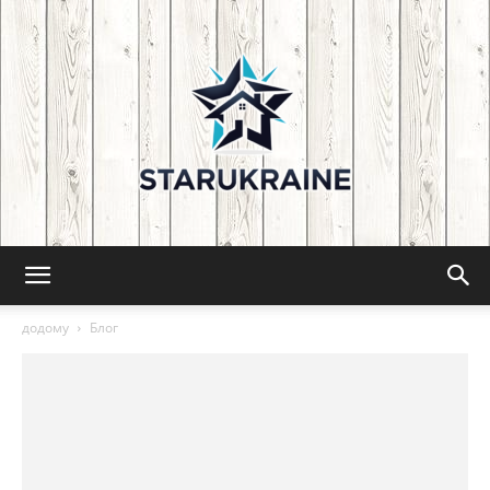
Starukraine:
додому
Блог
Tips