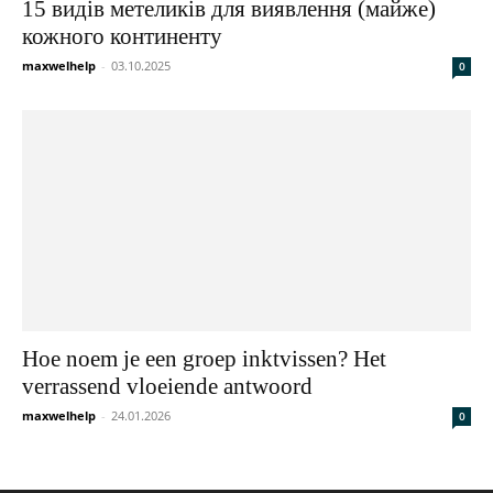
15 видів метеликів для виявлення (майже)
кожного континенту
maxwelhelp
-
03.10.2025
0
Hoe noem je een groep inktvissen? Het
verrassend vloeiende antwoord
maxwelhelp
-
24.01.2026
0