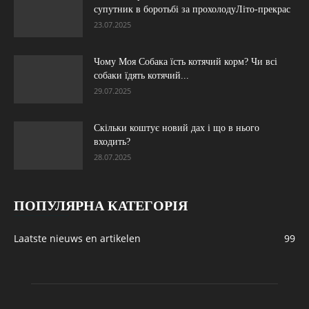
супутник в боротьбі за прохолодуЛіто-прекрас
23.07.2025
Чому Моя Собака їсть котячий корм? Чи всі
собаки їдять котячий...
29.07.2025
Скільки коштує новий дах і що в нього
входить?
28.07.2025
ПОПУЛЯРНА КАТЕГОРІЯ
Laatste nieuws en artikelen
99