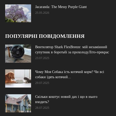
Jacaranda: The Messy Purple Giant
25.05.2026
ПОПУЛЯРНІ ПОВІДОМЛЕННЯ
Вентилятор Shark FlexBreeze: мій незамінний
супутник в боротьбі за прохолодуЛіто-прекрас
23.07.2025
Чому Моя Собака їсть котячий корм? Чи всі
собаки їдять котячий...
29.07.2025
Скільки коштує новий дах і що в нього
входить?
28.07.2025