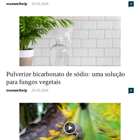
maxwelhelp
-
25.05.2026
0
Pulverize bicarbonato de sódio: uma solução
para fungos vegetais
maxwelhelp
-
25.05.2026
0