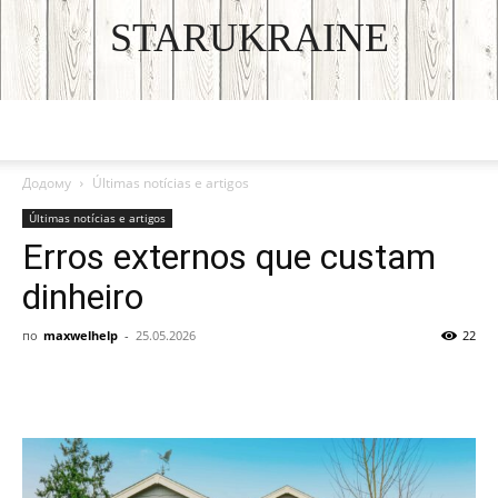
STARUKRAINE
DISCOVER THE ART OF PUBLISHING
Додому
Últimas notícias e artigos
Últimas notícias e artigos
Erros externos que custam
dinheiro
по
maxwelhelp
-
25.05.2026
22
Facebook
VK
Twitter
Viber