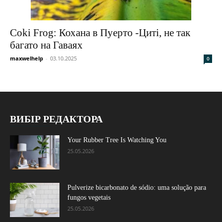
Coki Frog: Кохана в Пуерто -Циті, не так
багато на Гаваях
maxwelhelp
-
03.10.2025
0
ВИБІР РЕДАКТОРА
Your Rubber Tree Is Watching You
25.05.2026
Pulverize bicarbonato de sódio: uma solução para
fungos vegetais
25.05.2026