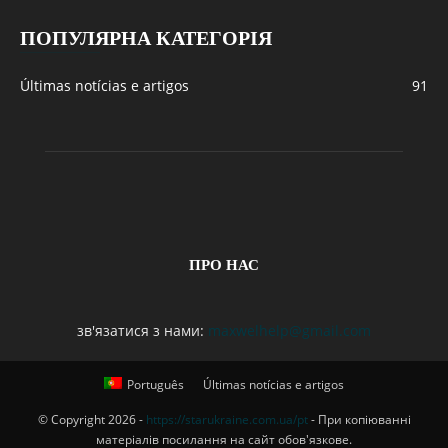
ПОПУЛЯРНА КАТЕГОРІЯ
Últimas notícias e artigos
91
ПРО НАС
зв'язатися з нами:
maxwelhelp@gmail.com
Português
Últimas notícias e artigos
© Copyright 2026 -
https://starukraine.com.ua/pt
- При копіюванні
матеріалів посилання на сайт обов'язкове.