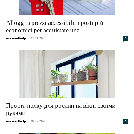
Alloggi a prezzi accessibili: i posti più
economici per acquistare una...
maxwelhelp
-
22.11.2025
0
Проста полку для рослин на вікні своїми
руками
maxwelhelp
-
30.07.2025
0