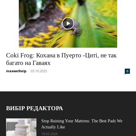
Coki Frog: Кохана в Пуерто -Циті, не так
багато на Гаваях
maxwelhelp
-
03.10.2025
0
ВИБІР РЕДАКТОРА
Stop Ruining Your Mattress: The Best Pads We
Actually Like
18.05.2026