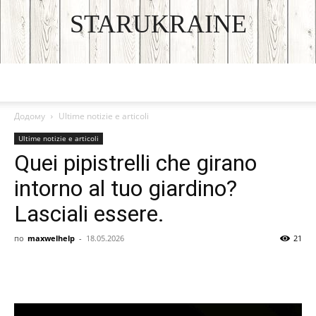
STARUKRAINE
DISCOVER THE ART OF PUBLISHING
Додому
Ultime notizie e articoli
Ultime notizie e articoli
Quei pipistrelli che girano
intorno al tuo giardino?
Lasciali essere.
по
maxwelhelp
-
18.05.2026
21
Facebook
VK
Twitter
Viber