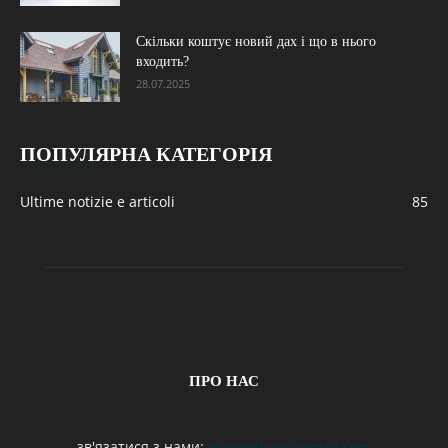
Скільки коштує новий дах і що в нього
входить?
28.07.2025
ПОПУЛЯРНА КАТЕГОРІЯ
Ultime notizie e articoli
85
ПРО НАС
зв'язатися з нами:
maxwelhelp@gmail.com