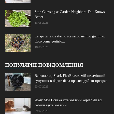
Stop Guessing at Garden Neighbors. Dill Knows
Better.
18.05.2026
Le api terrestri stanno scavando nel tuo giardino.
Ecco come gestirlo...
18.05.2026
ПОПУЛЯРНІ ПОВІДОМЛЕННЯ
Вентилятор Shark FlexBreeze: мій незамінний
супутник в боротьбі за прохолодуЛіто-прекрас
23.07.2025
Чому Моя Собака їсть котячий корм? Чи всі
собаки їдять котячий...
29.07.2025