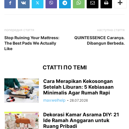
попередня стаття
наступна стаття
Stop Ruining Your Mattress:
QUINTESSENCE Caranya.
The Best Pads We Actually
Dibangun Berbeda.
Like
СТАТТІ ПО ТЕМІ
Cara Merapikan Kekosongan
Setelah Liburan: 5 Kebiasaan
Minimalis Agar Rumah Rapi
maxwelhelp
-
28.07.2026
Dekorasi Kamar Asrama DIY: 21
Ide Ramah Anggaran untuk
Ruang Pribadi