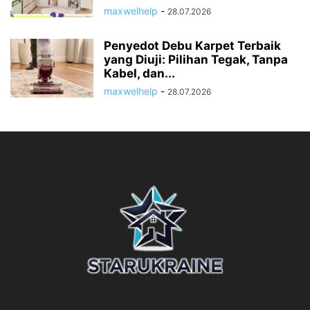
maxwelhelp
-
28.07.2026
Penyedot Debu Karpet Terbaik
yang Diuji: Pilihan Tegak, Tanpa
Kabel, dan...
maxwelhelp
-
28.07.2026