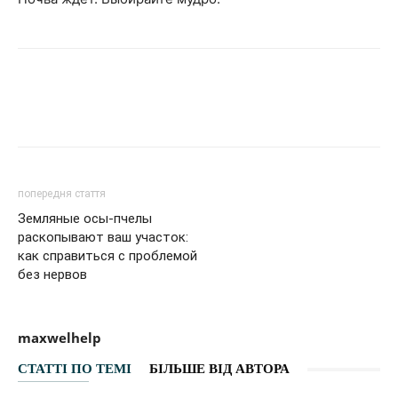
Facebook
VK
Twitter
Viber
попередня стаття
Земляные осы-пчелы
раскопывают ваш участок:
как справиться с проблемой
без нервов
maxwelhelp
СТАТТІ ПО ТЕМІ
БІЛЬШЕ ВІД АВТОРА