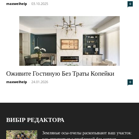
maxwelhelp
-
03.10.2025
0
Оживите Гостиную Без Траты Копейки
maxwelhelp
-
24.01.2026
0
ВИБІР РЕДАКТОРА
Земляные осы-пчелы раскопывают ваш участок: