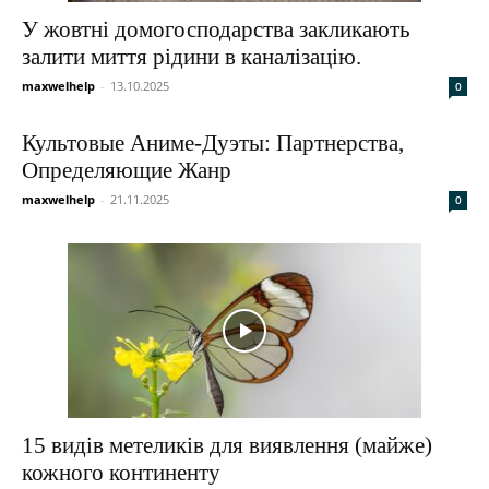
У жовтні домогосподарства закликають
залити миття рідини в каналізацію.
maxwelhelp
-
13.10.2025
0
Культовые Аниме-Дуэты: Партнерства,
Определяющие Жанр
maxwelhelp
-
21.11.2025
0
15 видів метеликів для виявлення (майже)
кожного континенту