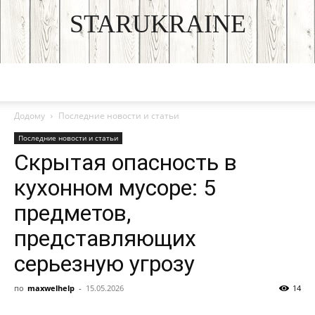
STARUKRAINE
DISCOVER THE ART OF PUBLISHING
Додому
Последние новости и статьи
Последние новости и статьи
Скрытая опасность в
кухонном мусоре: 5
предметов,
представляющих
серьезную угрозу
по
maxwelhelp
-
15.05.2026
14