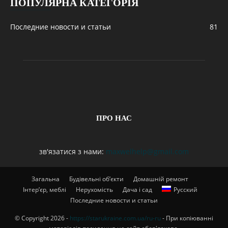
ПОПУЛЯРНА КАТЕГОРІЯ
Последние новости и статьи
81
ПРО НАС
зв'язатися з нами:
maxwelhelp@gmail.com
Загальна
Будівельні об’єкти
Домашній ремонт
Інтер’єр, меблі
Нерухомість
Дача і сад
Русский
Последние новости и статьи
© Copyright 2026 -
https://starukraine.com.ua/ru-ru
- При копіюванні