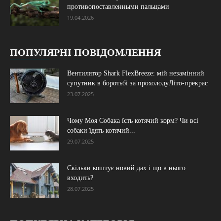
противопоставленными пальцами
19.04.2026
ПОПУЛЯРНІ ПОВІДОМЛЕННЯ
Вентилятор Shark FlexBreeze: мій незамінний
супутник в боротьбі за прохолодуЛіто-прекрас
23.07.2025
Чому Моя Собака їсть котячий корм? Чи всі
собаки їдять котячий...
29.07.2025
Скільки коштує новий дах і що в нього
входить?
28.07.2025