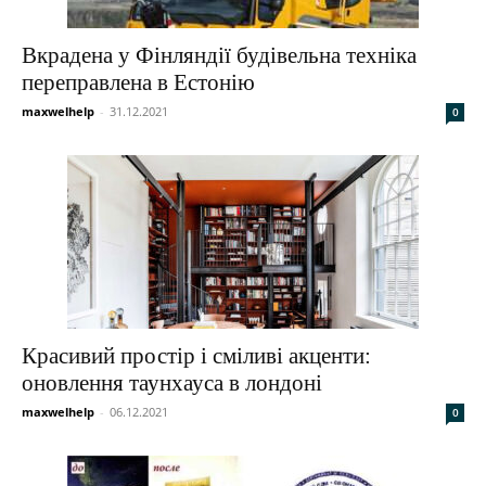
Вкрадена у Фінляндії будівельна техніка
переправлена в Естонію
maxwelhelp
-
31.12.2021
0
Красивий простір і сміливі акценти:
оновлення таунхауса в лондоні
maxwelhelp
-
06.12.2021
0