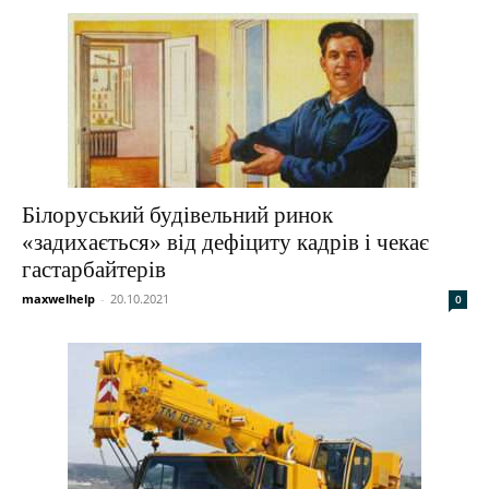
Білоруський будівельний ринок
«задихається» від дефіциту кадрів і чекає
гастарбайтерів
maxwelhelp
-
20.10.2021
0