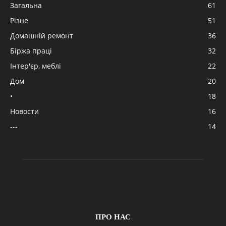
Загальна
61
Різне
51
Домашній ремонт
36
Біржа праці
32
Інтер'єр, меблі
22
Дом
20
•
18
Новости
16
---
14
ПРО НАС