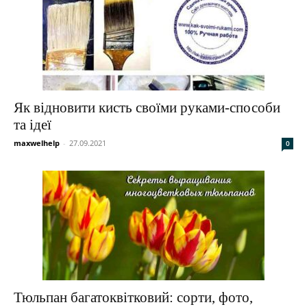
Як відновити кисть своїми руками-способи
та ідеї
maxwelhelp
-
27.09.2021
0
Тюльпан багатоквітковий: сорти, фото,