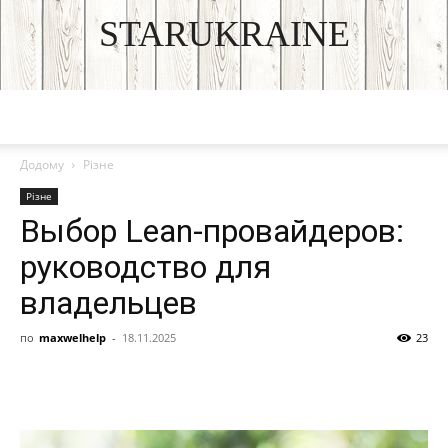
STARUKRAINE
DISCOVER THE ART OF PUBLISHING
Додому
Різне
Різне
Выбор Lean-провайдеров:
руководство для
владельцев
по
maxwelhelp
-
18.11.2025
23
Facebook
VK
Twitter
Viber