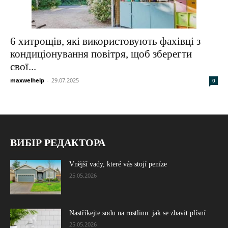
6 хитрощів, які використовують фахівці з
кондиціонування повітря, щоб зберегти
свої...
maxwelhelp
-
29.07.2025
0
ВИБІР РЕДАКТОРА
Vnější vady, které vás stojí peníze
25.05.2026
Nastříkejte sodu na rostlinu: jak se zbavit plísní
25.05.2026