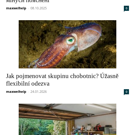
мінуси пояснені
maxwelhelp
-
08.10.2025
0
Jak pojmenovat skupinu chobotnic? Úžasně
flexibilní odezva
maxwelhelp
-
24.01.2026
0