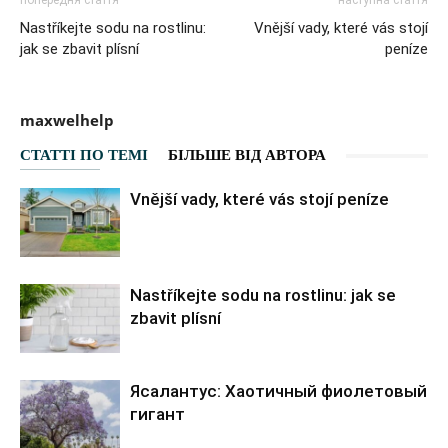
попередня стаття
наступна стаття
Nastříkejte sodu na rostlinu:
Vnější vady, které vás stojí
jak se zbavit plísní
peníze
maxwelhelp
СТАТТІ ПО ТЕМІ
БІЛЬШЕ ВІД АВТОРА
Vnější vady, které vás stojí peníze
Nastříkejte sodu na rostlinu: jak se
zbavit plísní
Ясалантус: Хаотичный фиолетовый
гигант