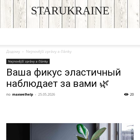
STARUKRAINE
DISCOVER THE ART OF PUBLISHING
Додому
Nejnovější zprávy a články
Nejnovější zprávy a články
Ваша фикус эластичный
наблюдает за вами 🌿
по
maxwelhelp
-
25.05.2026
20
Facebook
VK
Twitter
Viber