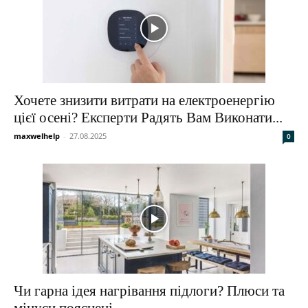
Хочете знизити витрати на електроенергію
цієї осені? Експерти Радять Вам Виконати...
maxwelhelp
-
27.08.2025
0
Чи гарна ідея нагрівання підлоги? Плюси та