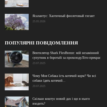
Ясалантус: Хаотичный фиолетовый гигант
25.05.2026
ПОПУЛЯРНІ ПОВІДОМЛЕННЯ
Вентилятор Shark FlexBreeze: мій незамінний
супутник в боротьбі за прохолодуЛіто-прекрас
23.07.2025
Чому Моя Собака їсть котячий корм? Чи всі
собаки їдять котячий...
29.07.2025
Скільки коштує новий дах і що в нього
входить?