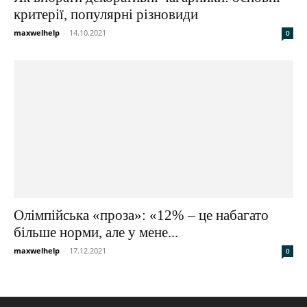
критерії, популярні різновиди
maxwelhelp
-
14.10.2021
0
Олімпійська «проза»: «12% – це набагато
більше норми, але у мене...
maxwelhelp
-
17.12.2021
0