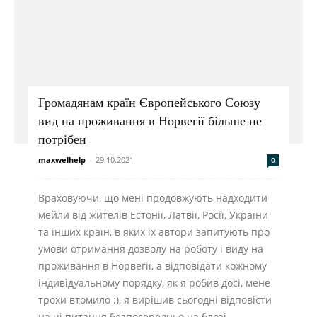
Громадянам країн Європейського Союзу
вид на проживання в Норвегії більше не
потрібен
maxwelhelp
-
29.10.2021
0
Враховуючи, що мені продовжують надходити
мейли від жителів Естонії, Латвії, Росії, України
та інших країн, в яких їх автори запитують про
умови отримання дозволу на роботу і виду на
проживання в Норвегії, а відповідати кожному
індивідуальному порядку, як я робив досі, мене
трохи втомило :), я вирішив сьогодні відповісти
на ці питання безпосередньо на блозі.