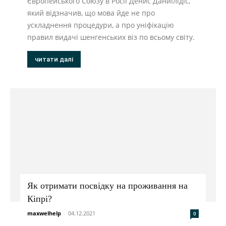
Європейського Союзу в Росії Денис Даниїлідіс,
який відзначив, що мова йде не про
ускладнення процедури, а про уніфікацію
правил видачі шенгенських віз по всьому світу.
читати далі
Як отримати посвідку на проживання на
Кіпрі?
maxwelhelp
-
04.12.2021
0