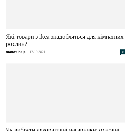
Які товари з ikea знадобляться для кімнатних
рослин?
maxwelhelp
-
17.10.2021
0
Як вибрати декоративні чагарники: основні