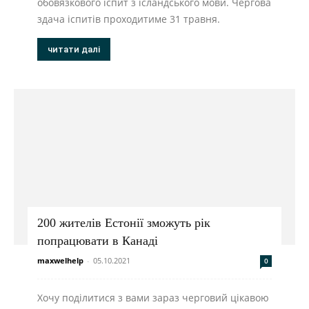
обовязкового іспит з ісландського мови. Чергова
здача іспитів проходитиме 31 травня.
читати далі
200 жителів Естонії зможуть рік
попрацювати в Канаді
maxwelhelp
-
05.10.2021
0
Хочу поділитися з вами зараз черговий цікавою