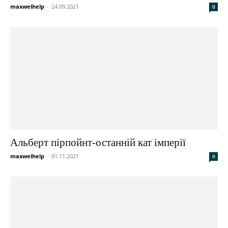
maxwelhelp
-
24.09.2021
0
Альберт пірпойнт-останній кат імперії
maxwelhelp
-
01.11.2021
0