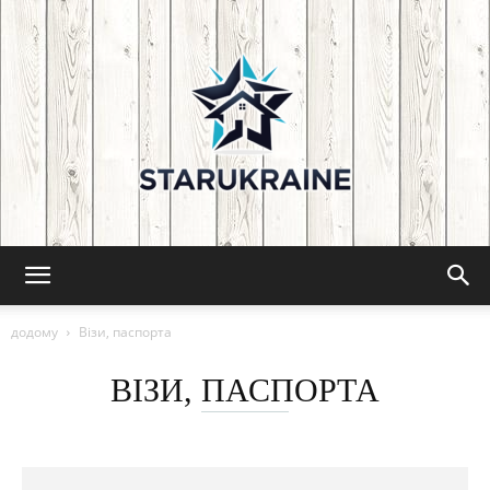
Starukraine:
додому
Візи, паспорта
ВІЗИ, ПАСПОРТА
Поради