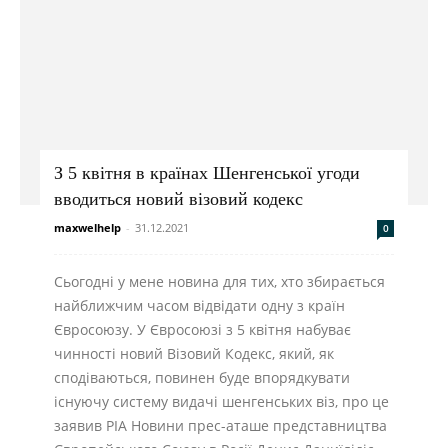
для
дому,
З 5 квітня в країнах Шенгенської угоди
будівництва
вводиться новий візовий кодекс
maxwelhelp
-
31.12.2021
0
та
Сьогодні у мене новина для тих, хто збирається
найближчим часом відвідати одну з країн
Євросоюзу. У Євросоюзі з 5 квітня набуває
чинності новий Візовий Кодекс, який, як
саду
сподіваються, повинен буде впорядкувати
існуючу систему видачі шенгенських віз, про це
заявив РІА Новини прес-аташе представництва