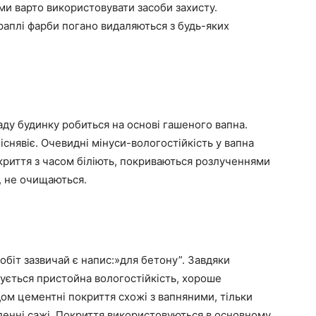
ими варто використовувати засоби захисту.
аплі фарби погано видаляються з будь-яких
аду будинку робиться на основі гашеного вапна.
снявіє. Очевидні мінуси-вологостійкість у вапна
криття з часом біліють, покриваються розлученнями
, не очищаються.
обіт зазвичай є напис:»для бетону”. Завдяки
ується пристойна вологостійкість, хороше
дом цементні покриття схожі з вапняними, тільки
еденні сажі. Покриття використовуються в основному