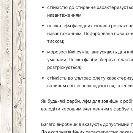
стійкістю до стирання характеризуєт
навантаженням;
плівка лфм фасадних складів розрахова
навантаженням. Пофарбована поверхня 
тиском;
морозостійкі суміші випускають для к
умовами. Плівка фарби зберігає пласт
розтріскується;
стійкість до ультрафіолету характериз
впливом світла розкладаються, інтенс
Як будь-які фарби, лфм для зовнішніх роб
володіти хорошим зчепленням з фарбуєт
Багато виробників вказують допустимий 
До експлуатаційних характеристик показн