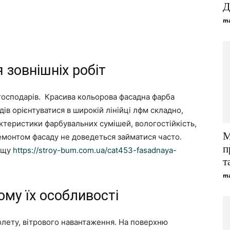
Д
ma
 зовнішніх робіт
 господарів. Красива кольорова фасадна фарба
дів орієнтуватися в широкій лінійці лфм складно,
ктеристики фарбувальних сумішей, вологостійкість,
М
ремонтом фасаду не доведеться займатися часто.
п
ащу
https://stroy-bum.com.ua/cat453-fasadnaya-
т
ma
ому їх особливості
іолету, вітрового навантаження. На поверхню