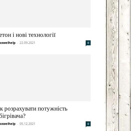
етон і нові технології
xwelhelp
-
22.09.2021
0
к розрахувати потужність
бігрівача?
xwelhelp
-
05.12.2021
0