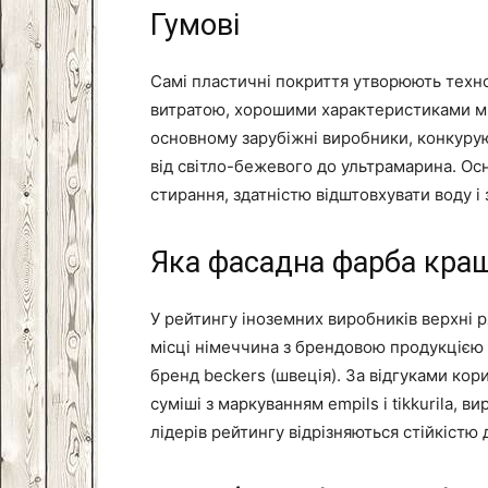
Гумові
Самі пластичні покриття утворюють техно
витратою, хорошими характеристиками мі
основному зарубіжні виробники, конкуру
від світло-бежевого до ультрамарина. Осн
стирання, здатністю відштовхувати воду 
Яка фасадна фарба кращ
У рейтингу іноземних виробників верхні р
місці німеччина з брендовою продукцією к
бренд beckers (швеція). За відгуками кор
суміші з маркуванням empils і tikkurila, 
лідерів рейтингу відрізняються стійкістю