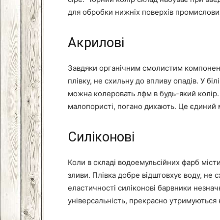
для обробки нижніх поверхів промислових
Акрилові
Завдяки органічним смолистим компонент
плівку, не схильну до впливу опадів. У біл
можна колеровать лфм в будь-який колір. 
малопористі, погано дихають. Це єдиний 
Силіконові
Коли в складі водоемульсійних фарб місти
зливи. Плівка добре відштовхує воду, не 
еластичності силіконові барвники незнач
універсальність, прекрасно утримуються 