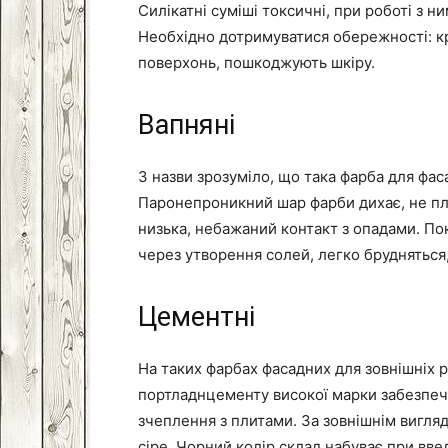
Силікатні суміші токсичні, при роботі з н
Необхідно дотримуватися обережності: кр
поверхонь, пошкоджують шкіру.
Вапняні
З назви зрозуміло, що така фарба для фас
Паронепроникний шар фарби дихає, не плі
низька, небажаний контакт з опадами. По
через утворення солей, легко брудняться
Цементні
На таких фарбах фасадних для зовнішніх р
портладнцементу високої марки забезпеч
зчеплення з плитами. За зовнішнім вигля
сіре. Чорний колір склад набуває при вв