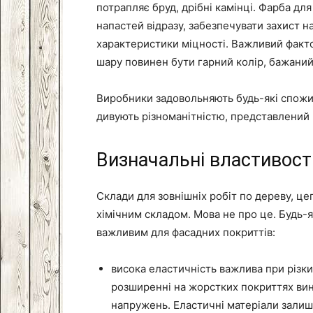
потрапляє бруд, дрібні камінці. Фарба для 
напастей відразу, забезпечувати захист н
характеристики міцності. Важливий факт
шару повинен бути гарний колір, бажаний 
Виробники задовольняють будь-які спожив
дивують різноманітністю, представлений 
Визначальні властивост
Склади для зовнішніх робіт по дереву, цег
хімічним складом. Мова не про це. Будь-
важливим для фасадних покриттів:
висока еластичність важлива при різки
розширенні на жорстких покриттях ви
напружень. Еластичні матеріали зали