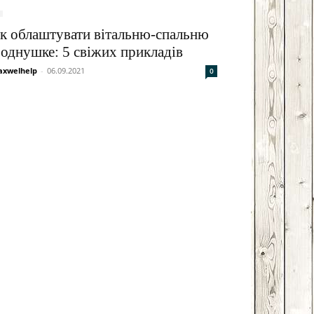
к облаштувати вітальню-спальню
 однушке: 5 свіжих прикладів
xwelhelp
-
06.09.2021
0