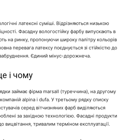
логічні латексні суміші. Відрізняються низькою
цності. Фасадну вологостійку фарбу випускають в
ють на ринку, пропонуючи широку палітру кольорів
овна перевага латексу поєднується зі стійкістю до
і забруднення. Єдиний мінус-дорожнеча.
е і чому
ядки займає фірма marsall (туреччина), на другому
омпаній alpina і dufa. У третьому рядку списку
истувачів серед вітчизняних фарб виділяються
вироблені за західною технологією. Фасадні продукти
 до вицвітання, тривалим терміном експлуатації.