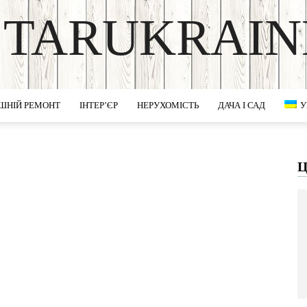
STARUKRAIN
DISCOVER THE ART OF PUBLISHING
ШНІЙ РЕМОНТ
ІНТЕР’ЄР
НЕРУХОМІСТЬ
ДАЧА І САД
У
Ц