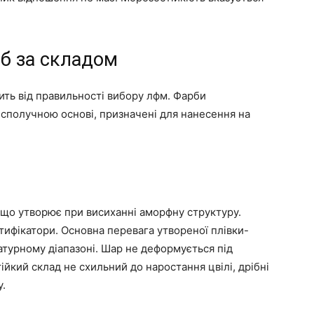
б за складом
ть від правильності вибору лфм. Фарби
сполучною основі, призначені для нанесення на
 що утворює при висиханні аморфну структуру.
тифікатори. Основна перевага утвореної плівки-
турному діапазоні. Шар не деформується під
ійкий склад не схильний до наростання цвілі, дрібні
у.