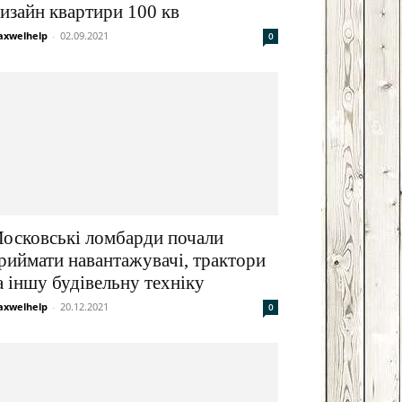
изайн квартири 100 кв
xwelhelp
-
02.09.2021
0
осковські ломбарди почали
риймати навантажувачі, трактори
а іншу будівельну техніку
xwelhelp
-
20.12.2021
0