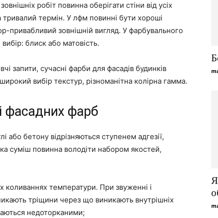
зовнішніх робіт повинна оберігати стіни від усіх
а тривалий термін. У лфм повинні бути хороші
ор-привабливий зовнішній вигляд. У фарбувального
вибір: блиск або матовість.
Б
чі запити, сучасні фарби для фасадів будинків
ma
широкий вибір текстур, різноманітна колірна гамма.
і фасадних фарб
лі або бетону відрізняються ступенем адгезії,
яка суміш повинна володіти набором якостей,
Я
х коливаннях температури. При звуженні і
о
никають тріщини через що виникають внутрішніх
ma
шаються недоторканими;