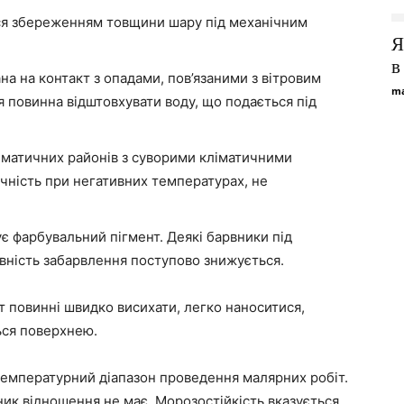
ься збереженням товщини шару під механічним
Я
в
на на контакт з опадами, пов’язаними з вітровим
ma
повинна відштовхувати воду, що подається під
ліматичних районів з суворими кліматичними
ичність при негативних температурах, не
ує фарбувальний пігмент. Деякі барвники під
ивність забарвлення поступово знижується.
іт повинні швидко висихати, легко наноситися,
ься поверхнею.
температурний діапазон проведення малярних робіт.
ик відношення не має. Морозостійкість вказується