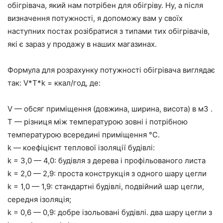
обігрівача, який нам потрібен для обігріву. Ну, а після
визначення потужності, я допоможу вам у своїх
наступних постах розібратися з типами тих обігрівачів,
які є зараз у продажу в наших магазинах.
Формула для розрахунку потужності обігрівача виглядає
так: V*T*k = ккал/год, де:
V — обсяг приміщення (довжина, ширина, висота) в м3 .
T — різниця між температурою зовні і потрібною
температурою всередині приміщення °C.
k — коефіцієнт теплової ізоляції будівлі:
k = 3,0 — 4,0: будівля з дерева і профільованого листа
k = 2,0 — 2,9: проста конструкція з одного шару цегли
k = 1,0 — 1,9: стандартні будівлі, подвійний шар цегли,
середня ізоляція;
k = 0,6 — 0,9: добре ізольовані будівлі. два шару цегли з