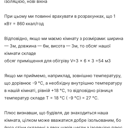
ізоляцією, нові вікна
При цьому ми повинні врахувати в розрахунках, що 1
кВт = 860 ккал/год
Відповідно, якщо ми маємо кімнату з розмірами: ширина
— 3м, довжина — 6м, висота — 3м, то обсяг нашої
кімнати складе
обсяг приміщення для обігріву V=3 x 6 x 3 =54 м3
Якщо ми приймемо, наприклад, зовнішню температуру,
що дорівнює -9 °C, а необхідну внутрішню температуру
в нашій кімнаті, рівній +18 °C, то відповідно різниця
температур складе Т = 18 °C ( -9 °C) = 27 °C.
Плюс визнавши, що будівля, де знаходиться наша
кімната, цілком може вважатися добре ізольованим, бо
його стіни складені з двох шарів цегли з ізоляцією плюс