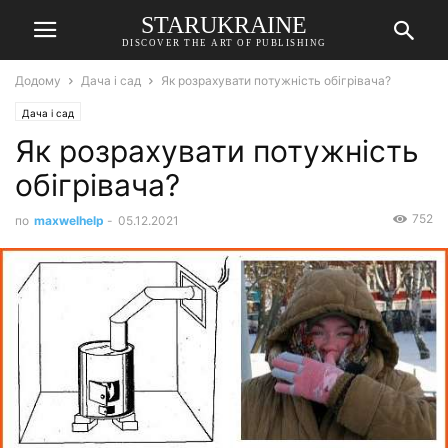
STARUKRAINE
DISCOVER THE ART OF PUBLISHING
Додому
Дача і сад
Як розрахувати потужність обігрівача?
Дача і сад
Як розрахувати потужність
обігрівача?
752
по
maxwelhelp
-
05.12.2021