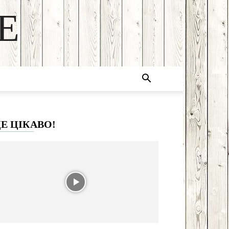
E
Е ЦІКАВО!
Email
Print