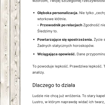
wzorcom, Twojej szczególnej rzeczywistośc
Głęboka personalizacja.
Nie tylko „cech
wtorkowe kłótnie.
–
Przewodnik po relacjach
Zgodność nie
Śledzimy to.
Powtarzające się spostrzeżenia.
Życie s
Żadnych statycznych horoskopów.
Wciągająca opowieść.
Dane przypominaj
To powoduje lepkość. Prawdziwa lepkość. Ty
analizy.
Dlaczego to działa
Ludzie nie chcą już wróżenia. To stary ka
Lustro, w którym naprawdę widać ich twarz, 