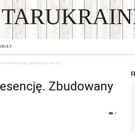
STARUKRAIN
DISCOVER THE ART OF PUBLISHING
TYKUŁY
na Kwintesencję. Zbudowany inaczej.
Ц
tesencję. Zbudowany
7
Viber
Telegram
WhatsApp