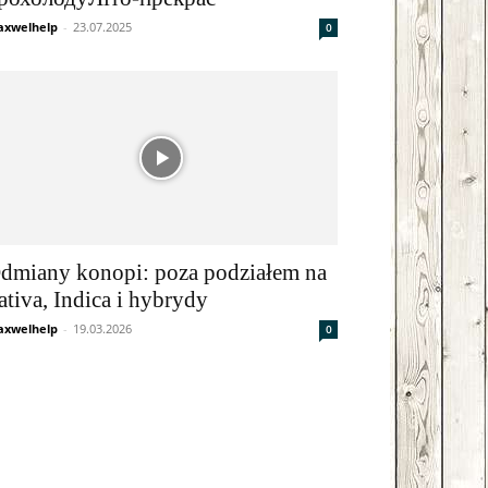
xwelhelp
-
23.07.2025
0
dmiany konopi: poza podziałem na
ativa, Indica i hybrydy
xwelhelp
-
19.03.2026
0