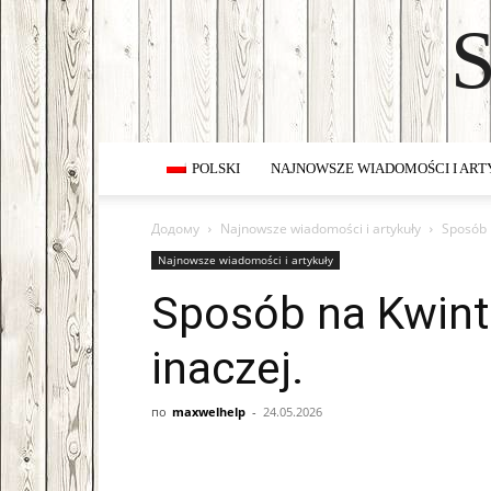
POLSKI
NAJNOWSZE WIADOMOŚCI I AR
Додому
Najnowsze wiadomości i artykuły
Sposób 
Najnowsze wiadomości i artykuły
Sposób na Kwin
inaczej.
по
maxwelhelp
-
24.05.2026
Facebook
VK
Twitter