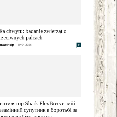
iła chwytu: badanie zwierząt o
rzeciwnych palcach
xwelhelp
-
19.04.2026
0
ентилятор Shark FlexBreeze: мій
езамінний супутник в боротьбі за
рохолодуЛіто-прекрас