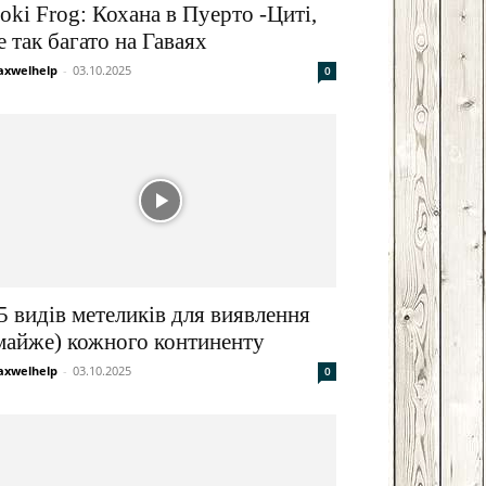
oki Frog: Кохана в Пуерто -Циті,
е так багато на Гаваях
xwelhelp
-
03.10.2025
0
5 видів метеликів для виявлення
майже) кожного континенту
xwelhelp
-
03.10.2025
0