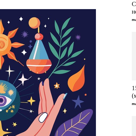
C
н
ma
1
(
ma