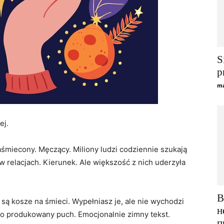
S
p
ma
ej.
aśmiecony. Męczący. Miliony ludzi codziennie szukają
 relacjach. Kierunek. Ale większość z nich uderzyła
В
To są kosze na śmieci. Wypełniasz je, ale nie wychodzi
н
o produkowany puch. Emocjonalnie zimny tekst.
п