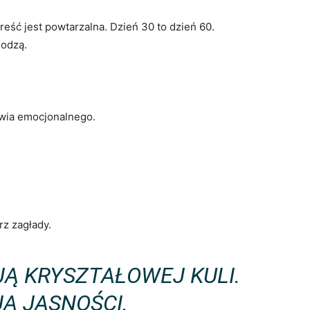
treść jest powtarzalna. Dzień 30 to dzień 60.
hodzą.
rowia emocjonalnego.
rz zagłady.
JĄ KRYSZTAŁOWEJ KULI.
Ą JASNOŚCI.