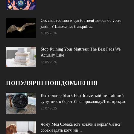
Ces chauves-souris qui tournent autour de votre
jardin ? Laissez-les tranquilles.
18.05.2026
Stop Ruining Your Mattress: The Best Pads We
Actually Like
18.05.2026
ПОПУЛЯРНІ ПОВІДОМЛЕННЯ
Вентилятор Shark FlexBreeze: мій незамінний
супутник в боротьбі за прохолодуЛіто-прекрас
23.07.2025
Чому Моя Собака їсть котячий корм? Чи всі
собаки їдять котячий...