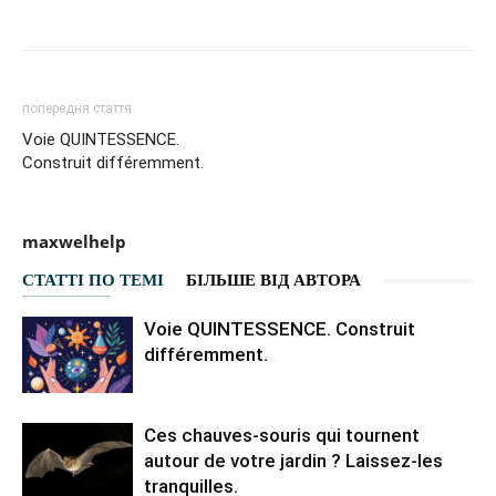
Facebook
VK
Twitter
Viber
попередня стаття
Voie QUINTESSENCE.
Construit différemment.
maxwelhelp
СТАТТІ ПО ТЕМІ
БІЛЬШЕ ВІД АВТОРА
Voie QUINTESSENCE. Construit
différemment.
Ces chauves-souris qui tournent
autour de votre jardin ? Laissez-les
tranquilles.