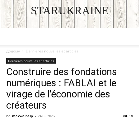
STARUKRAINE
DISCOVER THE ART OF PUBLISHING
Додому
Dernières nouvelles et articles
Dernières nouvelles et articles
Construire des fondations
numériques : FABLAI et le
virage de l’économie des
créateurs
по
maxwelhelp
-
24.05.2026
18
Facebook
VK
Twitter
Viber