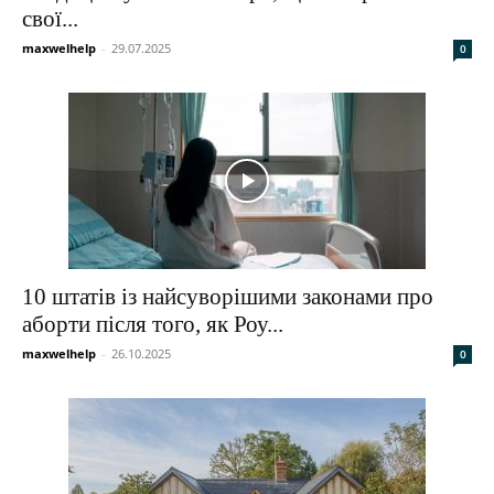
свої...
maxwelhelp
-
29.07.2025
0
10 штатів із найсуворішими законами про
аборти після того, як Роу...
maxwelhelp
-
26.10.2025
0