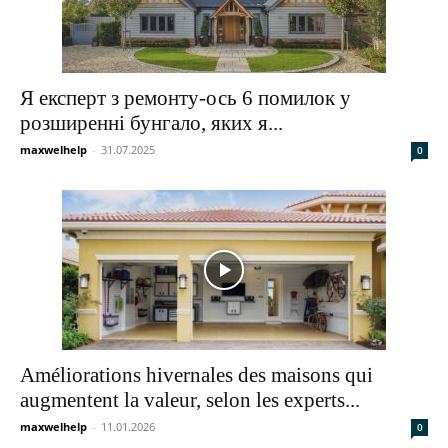
Я експерт з ремонту-ось 6 помилок у
розширенні бунгало, яких я...
maxwelhelp
-
31.07.2025
0
Améliorations hivernales des maisons qui
augmentent la valeur, selon les experts...
maxwelhelp
-
11.01.2026
0