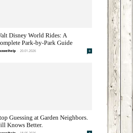
alt Disney World Rides: A
omplete Park-by-Park Guide
xwelhelp
-
20.01.2026
0
top Guessing at Garden Neighbors.
ill Knows Better.
xwelhelp
-
18.05.2026