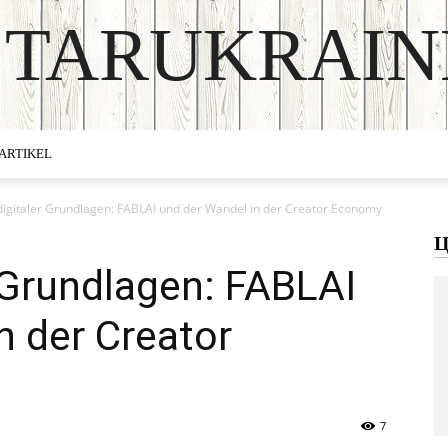
STARUKRAIN
DISCOVER THE ART OF PUBLISHING
ARTIKEL
digitaler Grundlagen: FABLAI und der Wandel in der Creator Economy
Ц
 Grundlagen: FABLAI
n der Creator
7