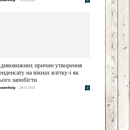
0
 дивовижних причин утворення
онденсату на вікнах влітку-і як
ього запобігти
xwelhelp
-
28.07.2025
0