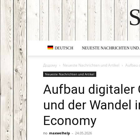
DEUTSCH
NEUESTE NACHRICHTEN UND 
Додому
Neueste Nachrichten und Artikel
Aufbau 
Neueste Nachrichten und Artikel
Aufbau digitaler
und der Wandel i
Economy
по
maxwelhelp
-
24.05.2026