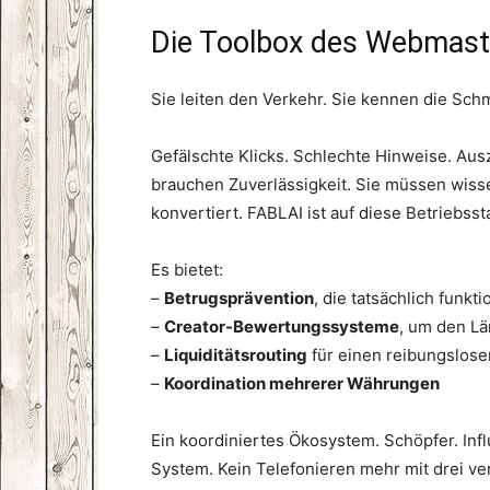
Die Toolbox des Webmast
Sie leiten den Verkehr. Sie kennen die Sch
Gefälschte Klicks. Schlechte Hinweise. Au
brauchen Zuverlässigkeit. Sie müssen wiss
konvertiert. FABLAI ist auf diese Betriebssta
Es bietet:
–
Betrugsprävention
, die tatsächlich funkti
–
Creator-Bewertungssysteme
, um den L
–
Liquiditätsrouting
für einen reibungslos
–
Koordination mehrerer Währungen
Ein koordiniertes Ökosystem. Schöpfer. In
System. Kein Telefonieren mehr mit drei v