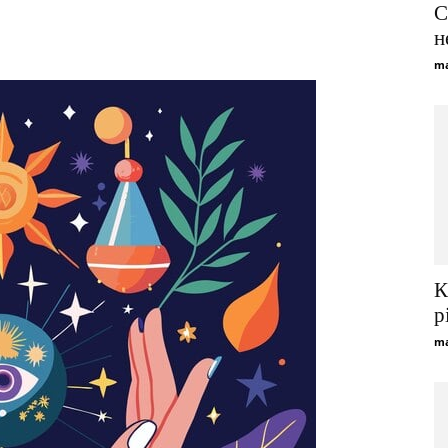
C
Viber
Telegram
WhatsApp
н
ma
К
р
ma