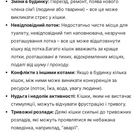
Зміни в будинку:
Переїзд, ремонт, поява нового
члена сім’ї (людини або тварини) – все це може
викликати стрес у кішки.
Невідповідний лоток:
Недостатньо чисте місце для
туалету, невідповідний тип наповнювача, незручне
розташування лотка – все це може відштовхнути
кішку від лотка.
Багато кішок вважають за краще
лотки, розташовані в тихих, відокремлених місцях,
подалі від шуму і проходу.
Конфлікти з іншими котами:
Якщо в будинку кілька
кішок, між ними може виникати конкуренція за
ресурси (лоток, Їжа, вода, увагу людини).
Нудьга і недолік активності:
Кішки, яким не вистачає
стимуляції, можуть відчувати фрустрацію і тривогу.
Тривожні розлади:
Деякі кішки схильні до тривожних
розладів, які можуть проявлятися як небажана
поведінка, наприклад, “аварії”.