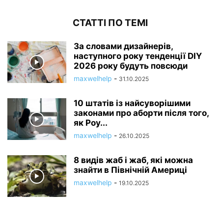
СТАТТІ ПО ТЕМІ
За словами дизайнерів,
наступного року тенденції DIY
2026 року будуть повсюди
maxwelhelp
-
31.10.2025
10 штатів із найсуворішими
законами про аборти після того,
як Роу...
maxwelhelp
-
26.10.2025
8 видів жаб і жаб, які можна
знайти в Північній Америці
maxwelhelp
-
19.10.2025