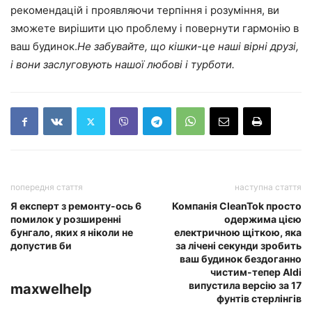
рекомендацій і проявляючи терпіння і розуміння, ви
зможете вирішити цю проблему і повернути гармонію в
ваш будинок.
Не забувайте, що кішки-це наші вірні друзі,
і вони заслуговують нашої любові і турботи.
попередня стаття
наступна стаття
Я експерт з ремонту-ось 6
Компанія CleanTok просто
помилок у розширенні
одержима цією
бунгало, яких я ніколи не
електричною щіткою, яка
допустив би
за лічені секунди зробить
ваш будинок бездоганно
чистим-тепер Aldi
випустила версію за 17
maxwelhelp
фунтів стерлінгів