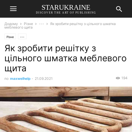
STARUKRAINE
DISCOVER THE ART OF PUBLISHING
Додому
Різне
---
Як зробити решітку з цільного шматка
меблевого щита
Різне
---
Як зробити решітку з
цільного шматка меблевого
щита
194
по
maxwelhelp
-
21.09.2021