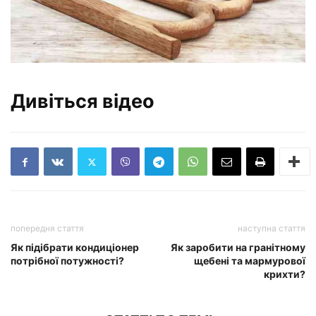
Дивіться відео
попередня стаття
наступна стаття
Як підібрати кондиціонер
Як заробити на гранітному
потрібної потужності?
щебені та мармурової
крихти?