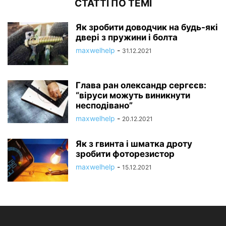
СТАТТІ ПО ТЕМІ
Як зробити доводчик на будь-які
двері з пружини і болта
maxwelhelp
-
31.12.2021
Глава ран олександр сергєєв:
“віруси можуть виникнути
несподівано”
maxwelhelp
-
20.12.2021
Як з гвинта і шматка дроту
зробити фоторезистор
maxwelhelp
-
15.12.2021