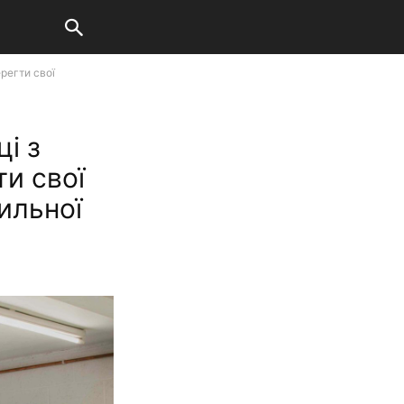
ерегти свої
і з
ти свої
ильної