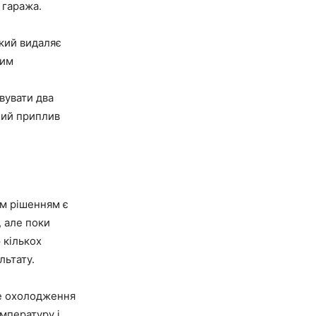
 гаража.
кий видаляє
ним
вувати два
ний приплив
им рішенням є
, але поки
 кількох
льтату.
не охолодження
мпературу і