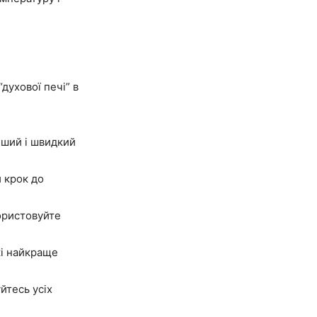
духової печі” в
іший і швидкий
й крок до
ористовуйте
кі найкраще
йтесь усіх