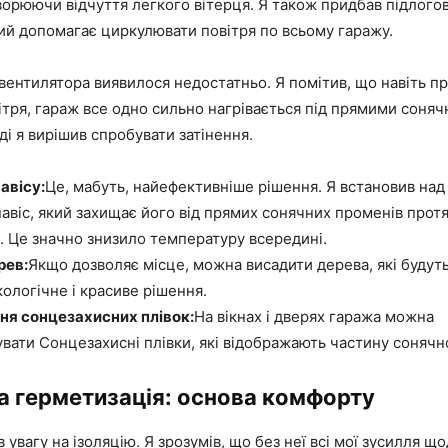
ворюючи відчуття легкого вітерця. Я також придбав підлого
ий допомагає циркулювати повітря по всьому гаражу.
вентилятора виявилося недостатньо. Я помітив, що навіть п
ітря, гараж все одно сильно нагрівається під прямими соня
і я вирішив спробувати затінення.
авісу:
Це, мабуть, найефективніше рішення. Я встановив на
авіс, який захищає його від прямих сонячних променів прот
. Це значно знизило температуру всередині.
рев:
Якщо дозволяє місце, можна висадити дерева, які будуть
кологічне і красиве рішення.
ня сонцезахисних плівок:
На вікнах і дверях гаража можна
вати Сонцезахисні плівки, які відображають частину сонячн
та герметизація: основа комфорту
 увагу на ізоляцію. Я зрозумів, що без неї всі мої зусилля що