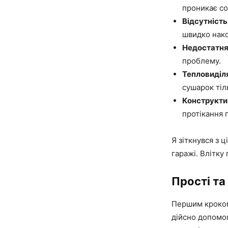
проникає со
Відсутність 
швидко нако
Недостатня
проблему.
Тепловиділ
сушарок тіл
Конструктив
протікання 
Я зіткнувся з 
гаражі. Влітку
Прості та
Першим кроком 
дійсно допомог