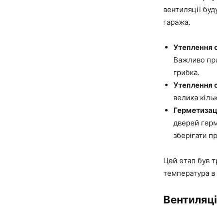
вентиляції буд
гаража.
Утеплення с
Важливо пра
грибка.
Утеплення с
велика кільк
Герметизаці
дверей герм
зберігати п
Цей етап був т
температура в 
Вентиляці