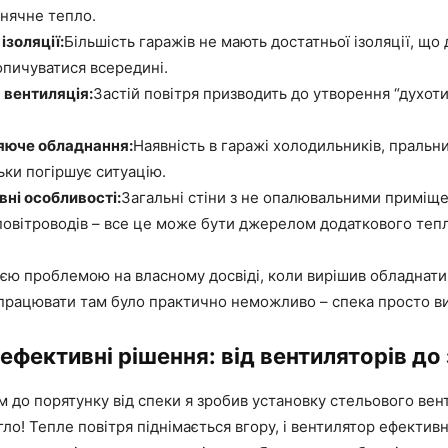
нячне тепло.
ізоляції:
Більшість гаражів не мають достатньої ізоляції, що
пичуватися всередині.
 вентиляція:
Застій повітря призводить до утворення “духоти
яюче обладнання:
Наявність в гаражі холодильників, пральн
ьки погіршує ситуацію.
ні особливості:
Загальні стіни з не опалювальними приміщ
повітроводів – все це може бути джерелом додаткового тепл
цією проблемою на власному досвіді, коли вирішив обладнат
 працювати там було практично неможливо – спека просто в
 ефективні рішення: від вентиляторів до
до порятунку від спеки я зробив установку стельового вен
ло! Тепле повітря піднімається вгору, і вентилятор ефектив