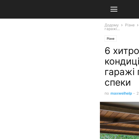
Додому
Різне
гаражі...
Різне
6 хитро
кондиці
гаражі 
спеки
по
maxwelhelp
-
2