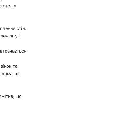
та стелю
плення стін.
денсату і
 втрачається
вікон та
допомагає
омітив, що