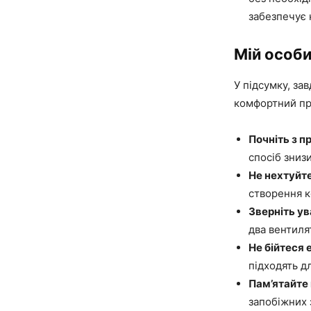
забезпечує 
Мій особи
У підсумку, за
комфортний про
Почніть з п
спосіб зниз
Не нехтуйте
створення к
Зверніть ув
два вентиля
Не бійтеся
підходять д
Пам’ятайте 
запобіжних 