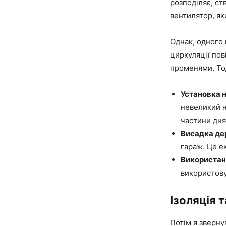
розподіляє, ст
вентилятор, як
Однак, одного 
циркуляції пов
променями. Тод
Установка н
невеликий н
частини дня
Висадка де
гараж. Це е
Використан
використову
Ізоляція 
Потім я звернув