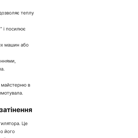
 дозволяє теплу
” і посилює
их машин або
еннями,
а.
и майстерню в
имотувала.
 затінення
тилятора. Це
но його