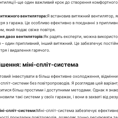
нтиляції-ще один важливий крок до створення комфортного
витяжного вентилятора:
Я встановив витяжний вентилятор, я
тря з гаража. Це особливо ефективно в поєднанні з приплив
м, який подає свіже повітря.
ня двох вентиляторів:
Як радять експерти, можна використо
 – один припливний, інший витяжний. Це забезпечує постій
ітря і видалення гарячого.
ішення: міні-спліт-система
отовий інвестувати в більш ефективне охолодження, відмінн
-спліт-системи без повітропроводів. Я розглядав цей варіант
итися більш простими і доступними методами. Однак я знаю
новили такі системи у своїх гаражах, і вони в захваті від резу
ні-спліт-системи:
Міні-спліт-система забезпечує ефектив
ності прокладки повітроводів, дозволяє точно регулювати те