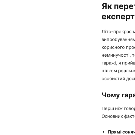
Як пере
експерт
Літо-прекрасна
випробуванням.
корисного прос
неминучості, т
гаражі, я прий
цілком реально
особистий досв
Чому гара
Перш ніж говор
Основних факто
Прямі соняч