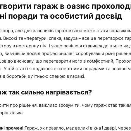
творити гараж в оазис прохолод
ні поради та особистий досвід
 пора, але для власників гаражів вона може стати справжні
 Високі температури, спека, задуха – все це перетворює га
тору в нестерпну піч. І якщо раніше я ставився до цього як 
о, вивчивши досвід професіоналів і спробувавши різні рішен
шов до висновку, що перетворити його в комфортний, Прохо
. У цій статті я поділюся експертними порадами та розповім
ід боротьби з літньою спекою в гаражі.
ж так сильно нагрівається?
ити про рішення, важливо зрозуміти, чому гараж стає таки
рів кілька:
ні промені:
Гараж, як правило, має великі вікна і двері, чере