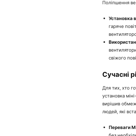
Поліпшення ве
Установка 
гаряче пові
вентиляторо
Використан
вентилятори
свіжого пов
Сучасні р
Для тих, хто г
установка міні
вирішив обмеж
людей, які вста
Переваги Мі
без необхід