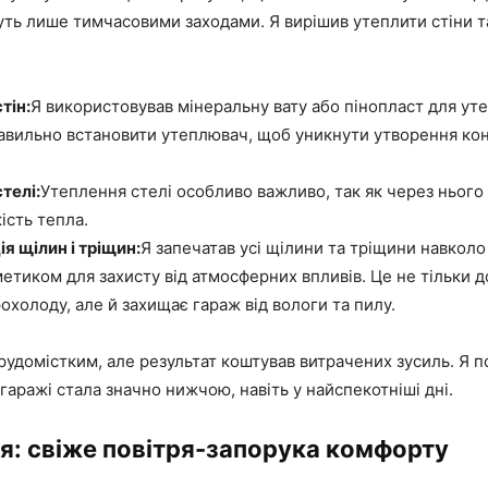
уть лише тимчасовими заходами. Я вирішив утеплити стіни 
тін:
Я використовував мінеральну вату або пінопласт для уте
вильно встановити утеплювач, щоб уникнути утворення кон
телі:
Утеплення стелі особливо важливо, так як через нього
ість тепла.
я щілин і тріщин:
Я запечатав усі щілини та тріщини навколо 
етиком для захисту від атмосферних впливів. Це не тільки 
рохолоду, але й захищає гараж від вологи та пилу.
рудомістким, але результат коштував витрачених зусиль. Я п
гаражі стала значно нижчою, навіть у найспекотніші дні.
я: свіже повітря-запорука комфорту