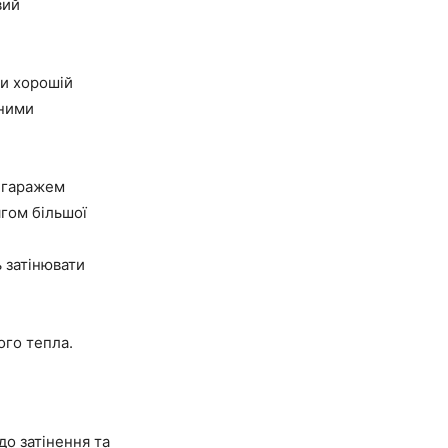
вий
ри хорошій
чними
д гаражем
ягом більшої
 затінювати
ого тепла.
до затінення та