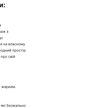
и:
м
раж з
до
ня на власному
лодний простір
 про свій
м жарким.
з які безжально