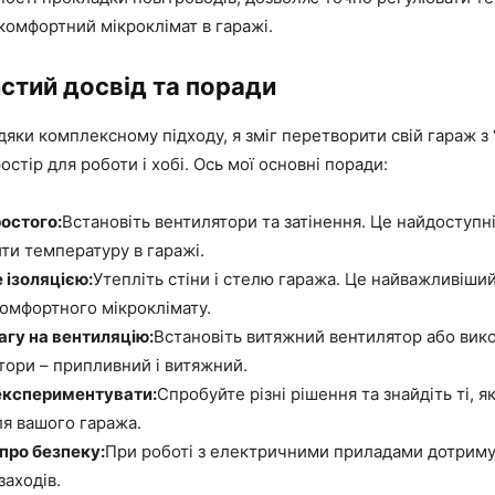
комфортний мікроклімат в гаражі.
стий досвід та поради
вдяки комплексному підходу, я зміг перетворити свій гараж з “
стір для роботи і хобі. Ось мої основні поради:
ростого:
Встановіть вентилятори та затінення. Це найдоступн
ити температуру в гаражі.
 ізоляцією:
Утепліть стіни і стелю гаража. Це найважливіши
омфортного мікроклімату.
агу на вентиляцію:
Встановіть витяжний вентилятор або вик
тори – припливний і витяжний.
 експериментувати:
Спробуйте різні рішення та знайдіть ті, я
ля вашого гаража.
про безпеку:
При роботі з електричними приладами дотриму
заходів.