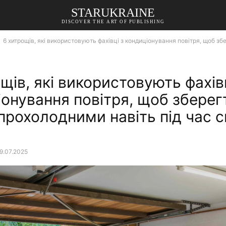
STARUKRAINE
DISCOVER THE ART OF PUBLISHING
6 хитрощів, які використовують фахівці з кондиціонування повітря, щоб зб
щів, які використовують фахівц
онування повітря, щоб зберег
прохолодними навіть під час с
9.07.2025