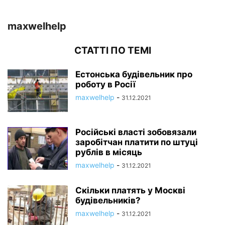
maxwelhelp
СТАТТІ ПО ТЕМІ
Естонська будівельник про
роботу в Росії
maxwelhelp
-
31.12.2021
Російські власті зобовязали
заробітчан платити по штуці
рублів в місяць
maxwelhelp
-
31.12.2021
Скільки платять у Москві
будівельників?
maxwelhelp
-
31.12.2021