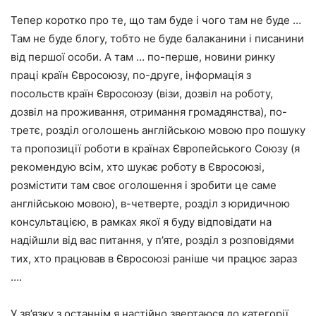
Тепер коротко про те, що там буде і чого там не буде …
Там не буде блогу, тобто не буде балаканини і писанини
від першої особи. А там … по-перше, новини ринку
праці країн Євросоюзу, по-друге, інформація з
посольств країн Євросоюзу (візи, дозвіл на роботу,
дозвіл на проживання, отримання громадянства), по-
третє, розділ оголошень англійською мовою про пошуку
та пропозиції роботи в країнах Європейського Союзу (я
рекомендую всім, хто шукає роботу в Євросоюзі,
розмістити там своє оголошення і зробити це саме
англійською мовою), в-четверте, розділ з юридичною
консультацією, в рамках якої я буду відповідати на
надійшли від вас питання, у п’яте, розділ з розповідями
тих, хто працював в Євросоюзі раніше чи працює зараз
….
У зв’язку з останнім я настійно звертаюся до категорії