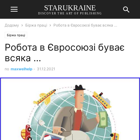
STARUKRAINE
DISCOVER THE ART OF PUBLISHING
Додому
Біржа праці
Робота в Євросоюзі буває всяка …
Біржа праці
Робота в Євросоюзі буває
всяка …
по
maxwelhelp
-
31.12.2021