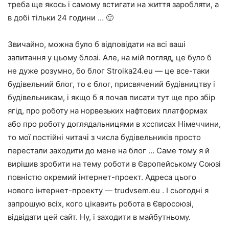
треба ще якось і самому встигати на життя заробляти, а
в добі тільки 24 години … 🙂
Звичайно, можна було б відповідати на всі ваші
запитання у цьому блозі. Але, на мій погляд, це було б
не дуже розумно, бо блог Stroika24.eu — це все-таки
будівельний блог, то є блог, присвячений будівництву і
будівельникам, і якщо б я почав писати тут ще про збір
ягід, про роботу на норвезьких нафтових платформах
або про роботу доглядальницями в хссписах Німеччини,
то мої постійні читачі з числа будівельників просто
перестали заходити до мене на блог … Саме тому я й
вирішив зробити на тему роботи в Європейському Союзі
повністю окремий інтернет-проект. Адреса цього
нового інтернет-проекту — trudvsem.eu . І сьогодні я
запрошую всіх, кого цікавить робота в Євросоюзі,
відвідати цей сайт. Ну, і заходити в майбутньому.