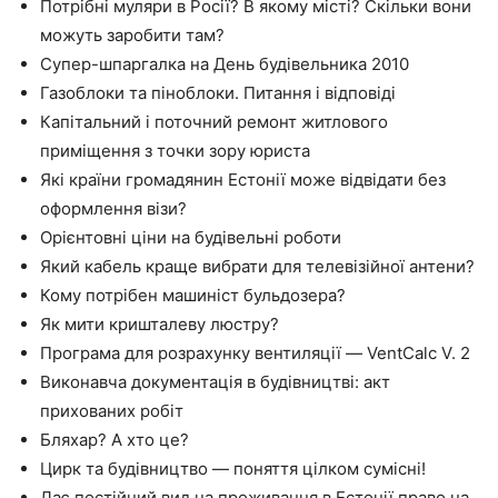
Потрібні муляри в Росії? В якому місті? Скільки вони
можуть заробити там?
Супер-шпаргалка на День будівельника 2010
Газоблоки та піноблоки. Питання і відповіді
Капітальний і поточний ремонт житлового
приміщення з точки зору юриста
Які країни громадянин Естонії може відвідати без
оформлення візи?
Орієнтовні ціни на будівельні роботи
Який кабель краще вибрати для телевізійної антени?
Кому потрібен машиніст бульдозера?
Як мити кришталеву люстру?
Програма для розрахунку вентиляції — VentCalc V. 2
Виконавча документація в будівництві: акт
прихованих робіт
Бляхар? А хто це?
Цирк та будівництво — поняття цілком сумісні!
Дає постійний вид на проживання в Естонії право на