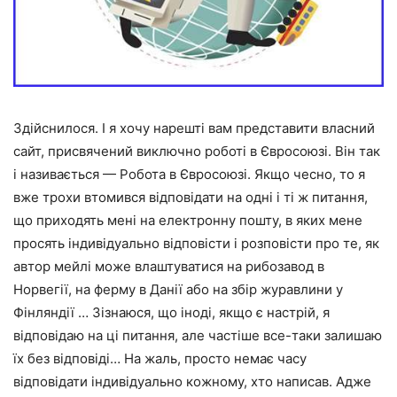
Здійснилося. І я хочу нарешті вам представити власний
сайт, присвячений виключно роботі в Євросоюзі. Він так
і називається — Робота в Євросоюзі. Якщо чесно, то я
вже трохи втомився відповідати на одні і ті ж питання,
що приходять мені на електронну пошту, в яких мене
просять індивідуально відповісти і розповісти про те, як
автор мейлі може влаштуватися на рибозавод в
Норвегії, на ферму в Данії або на збір журавлини у
Фінляндії … Зізнаюся, що іноді, якщо є настрій, я
відповідаю на ці питання, але частіше все-таки залишаю
їх без відповіді… На жаль, просто немає часу
відповідати індивідуально кожному, хто написав. Адже