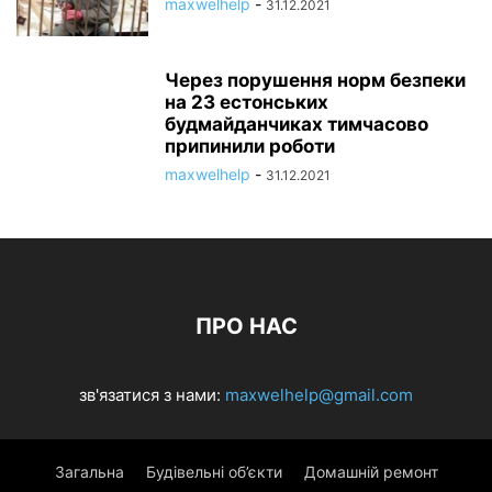
maxwelhelp
-
31.12.2021
Через порушення норм безпеки
на 23 естонських
будмайданчиках тимчасово
припинили роботи
maxwelhelp
-
31.12.2021
ПРО НАС
зв'язатися з нами:
maxwelhelp@gmail.com
Загальна
Будівельні об’єкти
Домашній ремонт