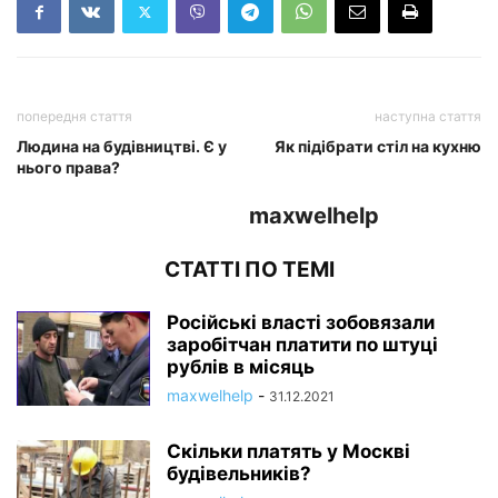
попередня стаття
наступна стаття
Людина на будівництві. Є у
Як підібрати стіл на кухню
нього права?
maxwelhelp
СТАТТІ ПО ТЕМІ
Російські власті зобовязали
заробітчан платити по штуці
рублів в місяць
maxwelhelp
-
31.12.2021
Скільки платять у Москві
будівельників?