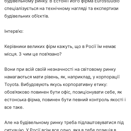
будівельному ринку. В Естонії його фірма Eurostuudio
спеціалізується на технічному нагляді та експертизи
будівельних об’єктів.
Інтерв’ю:
Керівники великих фірм кажуть, що в Росії їм немає
місця. З чим це пов’язано?
Вони при всій своїй незначності на світовому ринку
намагаються мати рівень, як, наприклад, у корпорації
Toyota. Вибудовують якусь корпоративну етику:
обов’язково повинен бути офіс, позиціонувати себе, як
естонська фірма, повинен бути певний контроль якості і
все таке.
Але на будівельному ринку треба підлаштовуватися під
ситуацію. У Росії всім все одно, яка в тебе позиція в