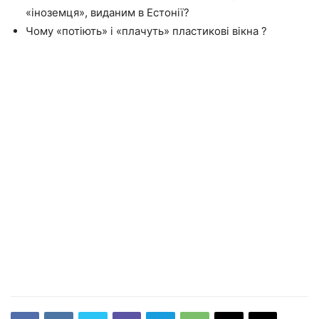
«іноземця», виданим в Естонії?
Чому «потіють» і «плачуть» пластикові вікна ?