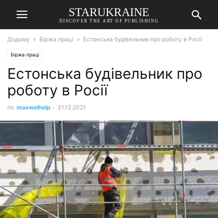
STARUKRAINE
DISCOVER THE ART OF PUBLISHING
Додому
Біржа праці
Естонська будівельник про роботу в Росії
Біржа праці
Естонська будівельник про
роботу в Росії
по
maxwelhelp
-
31.12.2021