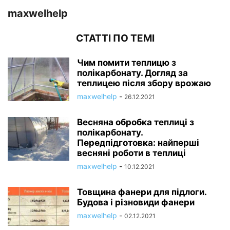
maxwelhelp
СТАТТІ ПО ТЕМІ
Чим помити теплицю з
полікарбонату. Догляд за
теплицею після збору врожаю
maxwelhelp
-
26.12.2021
Весняна обробка теплиці з
полікарбонату.
Передпідготовка: найперші
весняні роботи в теплиці
maxwelhelp
-
10.12.2021
Товщина фанери для підлоги.
Будова і різновиди фанери
maxwelhelp
-
02.12.2021