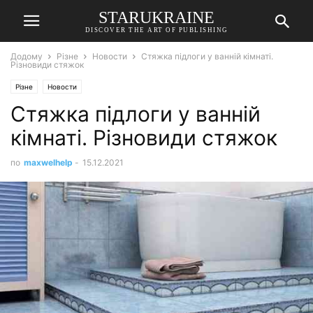
STARUKRAINE
DISCOVER THE ART OF PUBLISHING
Додому
Різне
Новости
Стяжка підлоги у ванній кімнаті.
Різновиди стяжок
Різне
Новости
Стяжка підлоги у ванній
кімнаті. Різновиди стяжок
по
maxwelhelp
-
15.12.2021