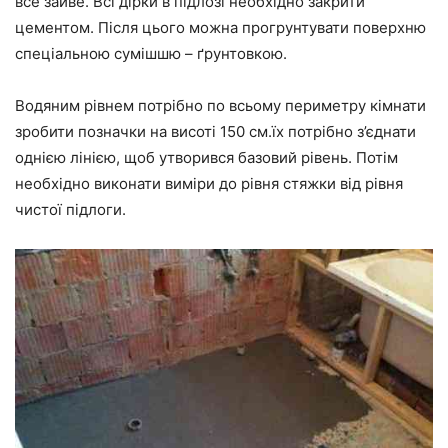
все зайве. Всі дірки в підлозі необхідно закрити
цементом. Після цього можна прогрунтувати поверхню
спеціальною сумішшю – ґрунтовкою.
Водяним рівнем потрібно по всьому периметру кімнати
зробити позначки на висоті 150 см.їх потрібно з’єднати
однією лінією, щоб утворився базовий рівень. Потім
необхідно виконати виміри до рівня стяжки від рівня
чистої підлоги.