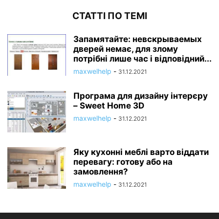
СТАТТІ ПО ТЕМІ
Запамятайте: невскрываемых
дверей немає, для злому
потрібні лише час і відповідний...
maxwelhelp
-
31.12.2021
Програма для дизайну інтерєру
– Sweet Home 3D
maxwelhelp
-
31.12.2021
Яку кухонні меблі варто віддати
перевагу: готову або на
замовлення?
maxwelhelp
-
31.12.2021