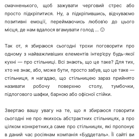
смачненького, щоб зажувати черговий стрес або
просто підкріпитися. Ну, а підкріпившись, відчуваємо
позитивні емоції, переймаючись любов’ю до цього
місця, де нам вдалося вгамувати голод … 🙂
Так от, я збираюся сьогодні трохи поговорити про
одному з найважливіших елементів інтер’єру будь-якої
кухні — про стільниці. Всі знають, що це таке? Для тих,
хто не знає, або, може бути, просто забув, що це таке —
стільниця, я нагадаю, що стільницею зараз прийнято
називати робочу поверхню столу, тумбочки,
підлогового шафки, барною або офісної стійки.
Звертаю вашу увагу на те, що я збираюся говорити
сьогодні не про якихось абстрактних стільницях, а про
цілком конкретних,а саме про стільницях, які пропонує
в даний час росіянам компанія «Буддеталь». Її сайті ви