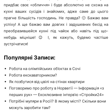
придбає своє «обличчя» і буде абсолютно не схожа на
кухні ваших сусідів і знайомих, адже саме до цього
прагне більшість господинь. Не правда? 🙂 Бажаю вам
успіху! А ще бажаю вам довгих і задушевних бесід на
преобразившейся кухні під чайок або навіть під що-
небудь міцніше! 😉 І, як кажуть, будемо частіше
зустрічатися!
Популярні Записи:
Робота на олімпійських об’єктах в Сочі
Робота екскаваторником?
Як позбутися від цвілі на стінах квартири
Поговоримо про роботу в Норвегії — Інформація «з
перших рук» — Ексклюзивне інтерв’ю «Стройки24»
Потрібні муляри в Росії? В якому місті? Скільки вони
можуть заробити там?