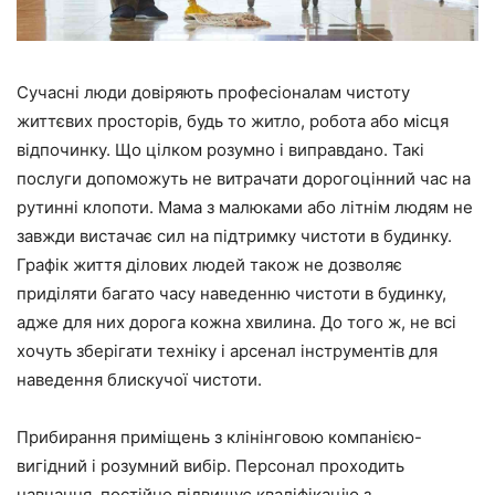
Сучасні люди довіряють професіоналам чистоту
життєвих просторів, будь то житло, робота або місця
відпочинку. Що цілком розумно і виправдано. Такі
послуги допоможуть не витрачати дорогоцінний час на
рутинні клопоти. Мама з малюками або літнім людям не
завжди вистачає сил на підтримку чистоти в будинку.
Графік життя ділових людей також не дозволяє
приділяти багато часу наведенню чистоти в будинку,
адже для них дорога кожна хвилина. До того ж, не всі
хочуть зберігати техніку і арсенал інструментів для
наведення блискучої чистоти.
Прибирання приміщень з клінінговою компанією-
вигідний і розумний вибір. Персонал проходить
навчання, постійно підвищує кваліфікацію з