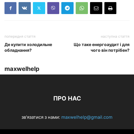
попередня стаття
наступна стаття
Де купити холодильне
Що таке енергоаудит і для
обладнання?
чого він потрібен?
maxwelhelp
ПРО НАС
зв'язатися з нами:
maxwelhelp@gmail.com