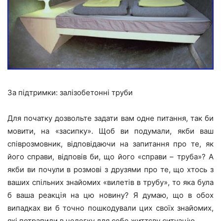
За підтримки: залізобетонні труби
Для початку дозвольте задати вам одне питання, так би
мовити, на «засипку». Щоб ви подумали, якби ваш
співрозмовник, відповідаючи на запитання про те, як
його справи, відповів би, що його «справи – труба»? А
якби ви почули в розмові з друзями про те, що хтось з
ваших спільних знайомих «вилетів в трубу», то яка була
б ваша реакція на цю новину? Я думаю, що в обох
випадках ви б точно пошкодували цих своїх знайомих,
які потрапили в нелегку для себе життєву ситуацію.