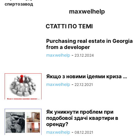
спиртозавод
maxwelhelp
СТАТТІ ПО ТЕМІ
Purchasing real estate in Georgia
from a developer
maxwelhelp
-
23.12.2024
Якщо з новими ідеями криза …
maxwelhelp
-
22.12.2021
Як уникнути проблем при
подобової здачі квартири в
оренду?
maxwelhelp
-
08.12.2021