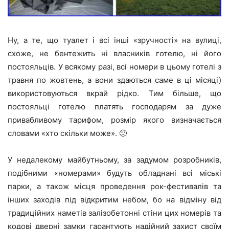
Ну, а те, що туалет і всі інші «зручності» на вулиці,
схоже, не бентежить ні власників готелю, ні його
постояльців. У всякому разі, всі номери в цьому готелі з
травня по жовтень, а вони здаються саме в ці місяці)
використовуються вкрай рідко. Тим більше, що
постояльці готелю платять господарям за дуже
привабливому тарифом, розмір якого визначається
словами «хто скільки може». 🙂
У недалекому майбутньому, за задумом розробників,
подібними «номерами» будуть обладнані всі міські
парки, а також місця проведення рок-фестивалів та
інших заходів під відкритим небом, бо на відміну від
традиційних наметів залізобетонні стіни цих номерів та
кодові дверні замки гарантують надійний захист своїм