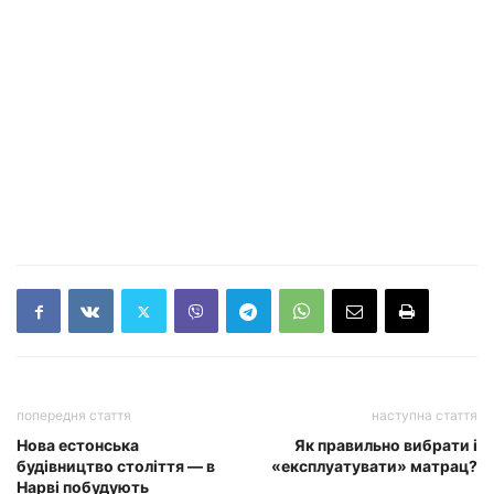
попередня стаття
наступна стаття
Нова естонська
Як правильно вибрати і
будівництво століття — в
«експлуатувати» матрац?
Нарві побудують