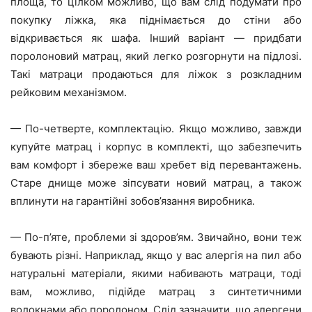
площа, то цілком можливо, що вам слід подумати про
покупку ліжка, яка піднімається до стіни або
відкривається як шафа. Інший варіант — придбати
поролоновий матрац, який легко розгорнути на підлозі.
Такі матраци продаються для ліжок з розкладним
рейковим механізмом.
— По-четверте, комплектацію. Якщо можливо, завжди
купуйте матрац і корпус в комплекті, що забезпечить
вам комфорт і збереже ваш хребет від перевантажень.
Старе днище може зіпсувати новий матрац, а також
вплинути на гарантійні зобов’язання виробника.
— По-п’яте, проблеми зі здоров’ям. Звичайно, вони теж
бувають різні. Наприклад, якщо у вас алергія на пил або
натуральні матеріали, якими набивають матраци, тоді
вам, можливо, підійде матрац з синтетичними
волокнами або поролоном. Слід зазначити, що алергени