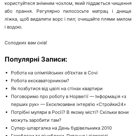
користуйтеся знімним чохлом, який піддається чищення
або прання. Регулярно пилососьте матрац і днище
ліжка, щоб видалити ворс і пил; очищайте плями милом
і водою.
Солодких вам снів!
Популярні Записи:
Робота на олімпійських об’єктах в Сочі
Робота екскаваторником?
Як позбутися від цвілі на стінах квартири
Поговоримо про роботу в Норвегії — Інформація «з
перших рук» — Ексклюзивне інтерв’ю «Стройки24»
Потрібні муляри в Росії? В якому місті? Скільки вони
можуть заробити там?
Супер-шпаргалка на День будівельника 2010
Газоблоки та піноблоки. Питання і відповіді