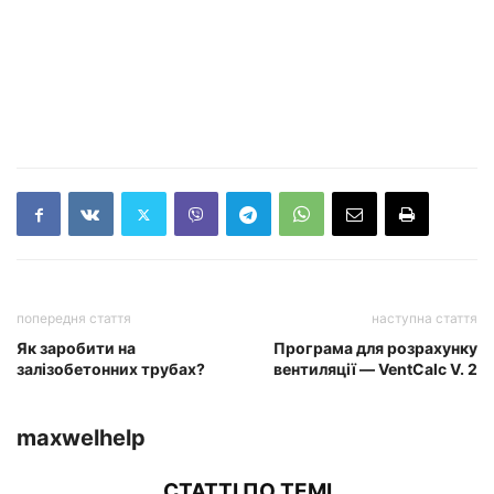
попередня стаття
наступна стаття
Як заробити на
Програма для розрахунку
залізобетонних трубах?
вентиляції — VentCalc V. 2
maxwelhelp
СТАТТІ ПО ТЕМІ