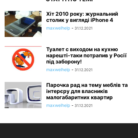
Хіт 2010 року: журнальний
столик у вигляді iPhone 4
maxwelhelp
-
31.12.2021
Туалет c виходом на кухню
нарешті-таки потрапив у Росії
під заборону!
maxwelhelp
-
31.12.2021
Парочка рад на тему меблів та
інтерєру для власників
малогабаритних квартир
maxwelhelp
-
31.12.2021