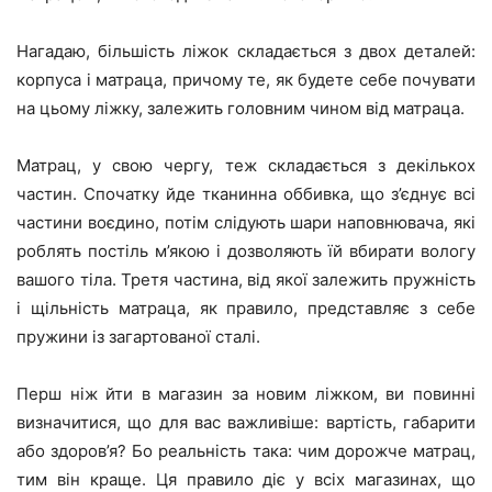
Нагадаю, більшість ліжок складається з двох деталей:
корпуса і матраца, причому те, як будете себе почувати
на цьому ліжку, залежить головним чином від матраца.
Матрац, у свою чергу, теж складається з декількох
частин. Спочатку йде тканинна оббивка, що з’єднує всі
частини воєдино, потім слідують шари наповнювача, які
роблять постіль м’якою і дозволяють їй вбирати вологу
вашого тіла. Третя частина, від якої залежить пружність
і щільність матраца, як правило, представляє з себе
пружини із загартованої сталі.
Перш ніж йти в магазин за новим ліжком, ви повинні
визначитися, що для вас важливіше: вартість, габарити
або здоров’я? Бо реальність така: чим дорожче матрац,
тим він краще. Ця правило діє у всіх магазинах, що