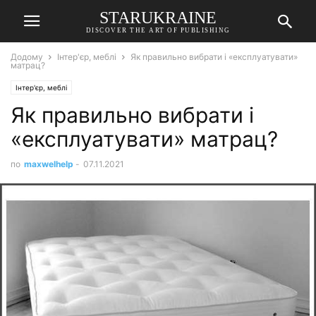
STARUKRAINE
DISCOVER THE ART OF PUBLISHING
Додому
Інтер'єр, меблі
Як правильно вибрати і «експлуатувати»
матрац?
Інтер'єр, меблі
Як правильно вибрати і
«експлуатувати» матрац?
по
maxwelhelp
-
07.11.2021