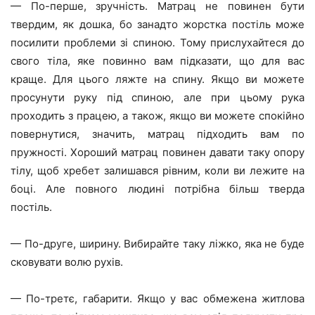
— По-перше, зручність. Матрац не повинен бути
твердим, як дошка, бо занадто жорстка постіль може
посилити проблеми зі спиною. Тому прислухайтеся до
свого тіла, яке повинно вам підказати, що для вас
краще. Для цього ляжте на спину. Якщо ви можете
просунути руку під спиною, але при цьому рука
проходить з працею, а також, якщо ви можете спокійно
повернутися, значить, матрац підходить вам по
пружності. Хороший матрац повинен давати таку опору
тілу, щоб хребет залишався рівним, коли ви лежите на
боці. Але повного людині потрібна більш тверда
постіль.
— По-друге, ширину. Вибирайте таку ліжко, яка не буде
сковувати волю рухів.
— По-третє, габарити. Якщо у вас обмежена житлова