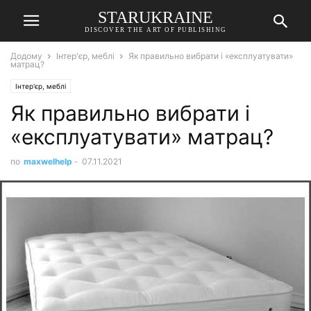
STARUKRAINE
DISCOVER THE ART OF PUBLISHING
Додому
Інтер'єр, меблі
Як правильно вибрати і «експлуатувати»
матрац?
Інтер'єр, меблі
Як правильно вибрати і
«експлуатувати» матрац?
по
maxwelhelp
-
07.11.2021