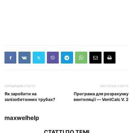
попередня стаття
наступна стаття
Як заробити на
Програма для розрахунку
залізобетонних трубах?
вентиляції — VentCalc V. 2
maxwelhelp
СТАТТІ ПО ТЕМІ