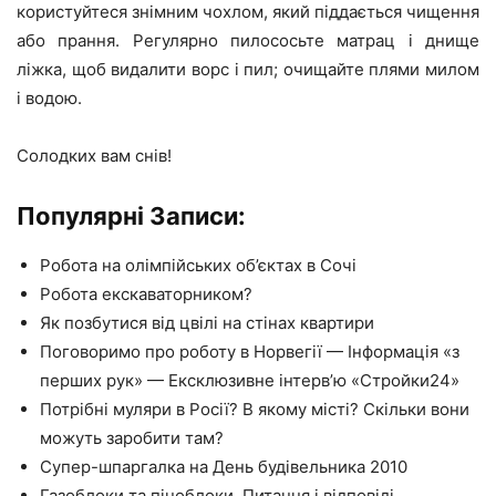
користуйтеся знімним чохлом, який піддається чищення
або прання. Регулярно пилососьте матрац і днище
ліжка, щоб видалити ворс і пил; очищайте плями милом
і водою.
Солодких вам снів!
Популярні Записи:
Робота на олімпійських об’єктах в Сочі
Робота екскаваторником?
Як позбутися від цвілі на стінах квартири
Поговоримо про роботу в Норвегії — Інформація «з
перших рук» — Ексклюзивне інтерв’ю «Стройки24»
Потрібні муляри в Росії? В якому місті? Скільки вони
можуть заробити там?
Супер-шпаргалка на День будівельника 2010
Газоблоки та піноблоки. Питання і відповіді