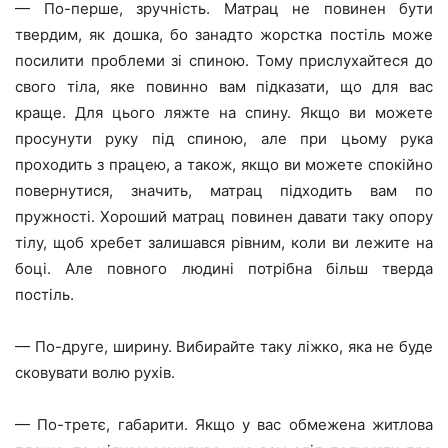
— По-перше, зручність. Матрац не повинен бути
твердим, як дошка, бо занадто жорстка постіль може
посилити проблеми зі спиною. Тому прислухайтеся до
свого тіла, яке повинно вам підказати, що для вас
краще. Для цього ляжте на спину. Якщо ви можете
просунути руку під спиною, але при цьому рука
проходить з працею, а також, якщо ви можете спокійно
повернутися, значить, матрац підходить вам по
пружності. Хороший матрац повинен давати таку опору
тілу, щоб хребет залишався рівним, коли ви лежите на
боці. Але повного людині потрібна більш тверда
постіль.
— По-друге, ширину. Вибирайте таку ліжко, яка не буде
сковувати волю рухів.
— По-третє, габарити. Якщо у вас обмежена житлова