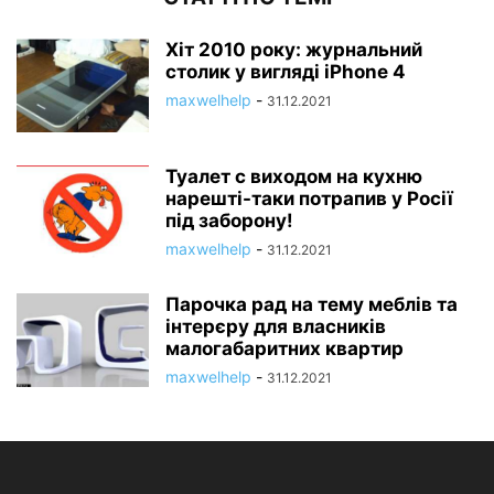
Хіт 2010 року: журнальний
столик у вигляді iPhone 4
maxwelhelp
-
31.12.2021
Туалет c виходом на кухню
нарешті-таки потрапив у Росії
під заборону!
maxwelhelp
-
31.12.2021
Парочка рад на тему меблів та
інтерєру для власників
малогабаритних квартир
maxwelhelp
-
31.12.2021