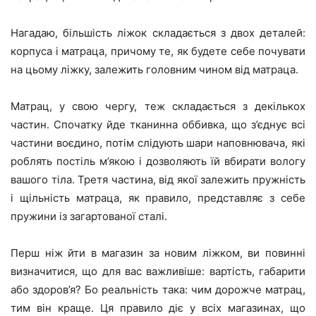
Нагадаю, більшість ліжок складається з двох деталей:
корпуса і матраца, причому те, як будете себе почувати
на цьому ліжку, залежить головним чином від матраца.
Матрац, у свою чергу, теж складається з декількох
частин. Спочатку йде тканинна оббивка, що з’єднує всі
частини воєдино, потім слідують шари наповнювача, які
роблять постіль м’якою і дозволяють їй вбирати вологу
вашого тіла. Третя частина, від якої залежить пружність
і щільність матраца, як правило, представляє з себе
пружини із загартованої сталі.
Перш ніж йти в магазин за новим ліжком, ви повинні
визначитися, що для вас важливіше: вартість, габарити
або здоров’я? Бо реальність така: чим дорожче матрац,
тим він краще. Ця правило діє у всіх магазинах, що