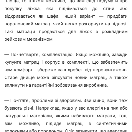
площа, то цілком можливо, що вам слід подумати про
покупку ліжка, яка піднімається до стіни або
відкривається як шафа. Інший варіант — придбати
поролоновий матрац, який легко розгорнути на підлозі.
Такі матраци продаються для ліжок з розкладним
рейковим механізмом.
— По-четверте, комплектацію. Якщо можливо, завжди
купуйте матрац і корпус в комплекті, що забезпечить
вам комфорт і збереже ваш хребет від перевантажень.
Старе днище може зіпсувати новий матрац, а також
вплинути на гарантійні зобов’язання виробника.
— По-п’яте, проблеми зі здоров’ям. Звичайно, вони теж
бувають різні. Наприклад, якщо у вас алергія на пил або
натуральні матеріали, якими набивають матраци, тоді
вам, можливо, підійде матрац з синтетичними
волокнами або поролоном. Слід зазначити, що алергени