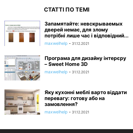
СТАТТІ ПО ТЕМІ
Запамятайте: невскрываемых
дверей немає, для злому
потрібні лише час і відповідний...
maxwelhelp
-
31.12.2021
Програма для дизайну інтерєру
– Sweet Home 3D
maxwelhelp
-
31.12.2021
Яку кухонні меблі варто віддати
перевагу: готову або на
замовлення?
maxwelhelp
-
31.12.2021