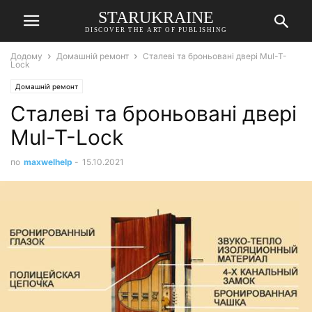
STARUKRAINE
DISCOVER THE ART OF PUBLISHING
Додому
Домашній ремонт
Сталеві та броньовані двері Mul-T-
Lock
Домашній ремонт
Сталеві та броньовані двері
Mul-T-Lock
по
maxwelhelp
-
15.10.2021