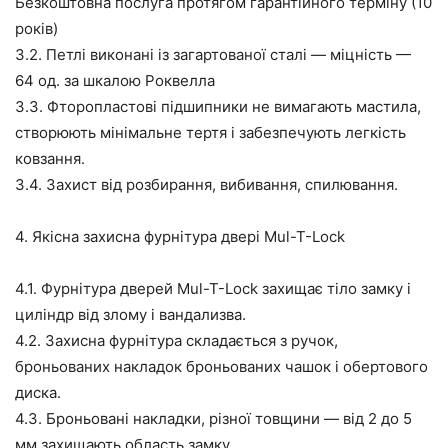
Безкоштовна послуга протягом гарантійного терміну (10
років)
3.2. Петлі виконані із загартованої сталі — міцність —
64 од. за шкалою Роквелла
3.3. Фторопластові підшипники не вимагають мастила,
створюють мінімальне тертя і забезпечують легкість
ковзання.
3.4. Захист від розбирання, вибивання, спилювання.
4. Якісна захисна фурнітура двері Mul-T-Lock
4.1. Фурнітура дверей Mul-T-Lock захищає тіло замку і
циліндр від злому і вандализва.
4.2. Захисна фурнітура складається з ручок,
броньованих накладок броньованих чашок і обертового
диска.
4.3. Броньовані накладки, різної товщини — від 2 до 5
мм захищають область замку.