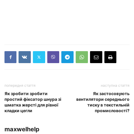
попередня стаття
наступна стаття
Як зробити зробити
Як застосовують
простий фіксатор шнура зі
вентилятори середнього
шматка жерсті для рівної
тиску в текстильній
кладки цегли
промисловості?
maxwelhelp