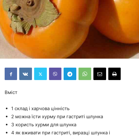
Вміст
1 склад і харчова цінність
2 можна їсти хурму при гастриті шлунка
3 користь хурми для шлунка
4 як вживати при гастриті, виразці шлунка і