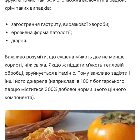
крім таких випадків:
загострення гастриту, виразкової хвороби;
ерозивна форма патології;
діарея.
Важливо розуміти, що сушена м’якоть дає не менше
користі, ніж свіжа. Якщо ж піддати м’якоть тепловій
обробці, зруйнується вітамін с. Тому важливо задіяти і
інші його джерела (наприклад, в 100 г болгарського
перцю міститься 300% добової норми цього цінного
компонента).