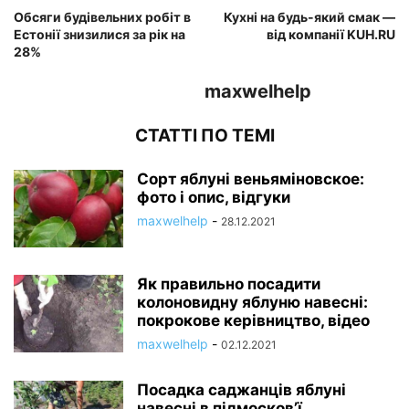
Обсяги будівельних робіт в
Кухні на будь-який смак —
Естонії знизилися за рік на
від компанії KUH.RU
28%
maxwelhelp
СТАТТІ ПО ТЕМІ
Сорт яблуні веньяміновское:
фото і опис, відгуки
maxwelhelp
-
28.12.2021
Як правильно посадити
колоновидну яблуню навесні:
покрокове керівництво, відео
maxwelhelp
-
02.12.2021
Посадка саджанців яблуні
навесні в підмосков’ї