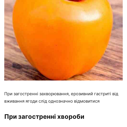
При загостренні захворювання, ерозивний гастриті від
вживання ягоди слід однозначно відмовитися
При загостренні хвороби