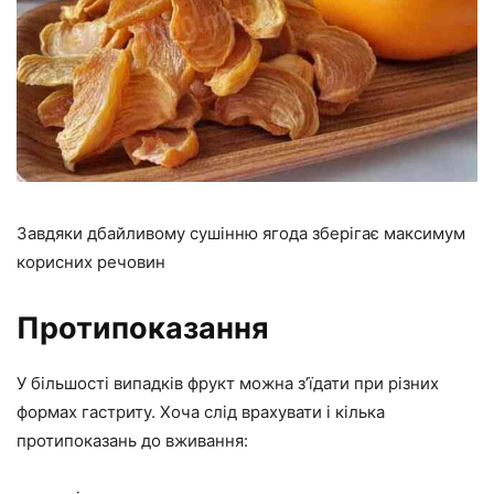
Завдяки дбайливому сушінню ягода зберігає максимум
корисних речовин
Протипоказання
У більшості випадків фрукт можна з’їдати при різних
формах гастриту. Хоча слід врахувати і кілька
протипоказань до вживання: