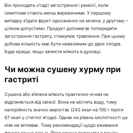
Він проходить стадії загострення і ремісії, коли
симптоми стають менш вираженими. У першому
випадку з’їдати фрукт однозначно не можна, у другому –
цілком допустимо. Продукт допомагає попередити
загострення гастриту, стимулює травлення. При цьому
добова кількість має бути невеликим-до двох плодів.
Буде краще, якщо запекти м’якоть в духовці.
Чи можна сушену хурму при
гастриті
Сушена або в’ялена м’якоть практично нічим не
відрізняється від свіжої. Вона не містить воду, тому
калорійність значно виростає (242 ккал на 100 г проти
67 ккал у стиглої ягоди). Однак на рівень кислотності це
ніяк не впливає. Тому рекомендації щодо вживання
фрукта точно такі ж. Його можна включити в раціон,