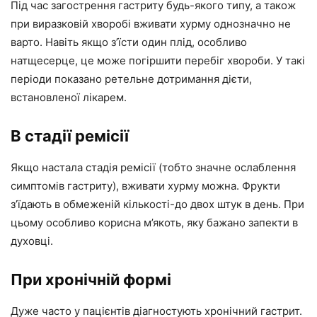
Під час загострення гастриту будь-якого типу, а також
при виразковій хворобі вживати хурму однозначно не
варто. Навіть якщо з’їсти один плід, особливо
натщесерце, це може погіршити перебіг хвороби. У такі
періоди показано ретельне дотримання дієти,
встановленої лікарем.
В стадії ремісії
Якщо настала стадія ремісії (тобто значне ослаблення
симптомів гастриту), вживати хурму можна. Фрукти
з’їдають в обмеженій кількості-до двох штук в день. При
цьому особливо корисна м’якоть, яку бажано запекти в
духовці.
При хронічній формі
Дуже часто у пацієнтів діагностують хронічний гастрит.