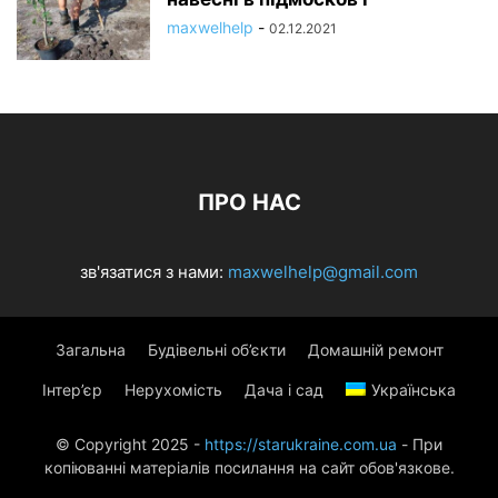
maxwelhelp
-
02.12.2021
ПРО НАС
зв'язатися з нами:
maxwelhelp@gmail.com
Загальна
Будівельні об’єкти
Домашній ремонт
Інтер’єр
Нерухомість
Дача і сад
Українська
© Copyright 2025 -
https://starukraine.com.ua
- При
копіюванні матеріалів посилання на сайт обов'язкове.