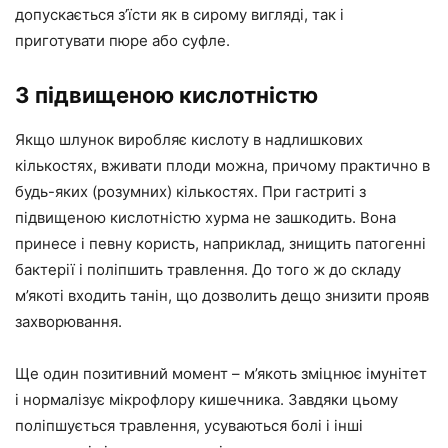
допускається з’їсти як в сирому вигляді, так і
приготувати пюре або суфле.
З підвищеною кислотністю
Якщо шлунок виробляє кислоту в надлишкових
кількостях, вживати плоди можна, причому практично в
будь-яких (розумних) кількостях. При гастриті з
підвищеною кислотністю хурма не зашкодить. Вона
принесе і певну користь, наприклад, знищить патогенні
бактерії і поліпшить травлення. До того ж до складу
м’якоті входить танін, що дозволить дещо знизити прояв
захворювання.
Ще один позитивний момент – м’якоть зміцнює імунітет
і нормалізує мікрофлору кишечника. Завдяки цьому
поліпшується травлення, усуваються болі і інші