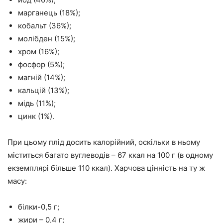
марганець (18%);
кобальт (36%);
молібден (15%);
хром (16%);
фосфор (5%);
магній (14%);
кальцій (13%);
мідь (11%);
цинк (1%).
При цьому плід досить калорійний, оскільки в ньому
міститься багато вуглеводів – 67 ккал на 100 г (в одному
екземплярі більше 110 ккал). Харчова цінність на ту ж
масу:
білки-0,5 г;
жири – 0,4 г;