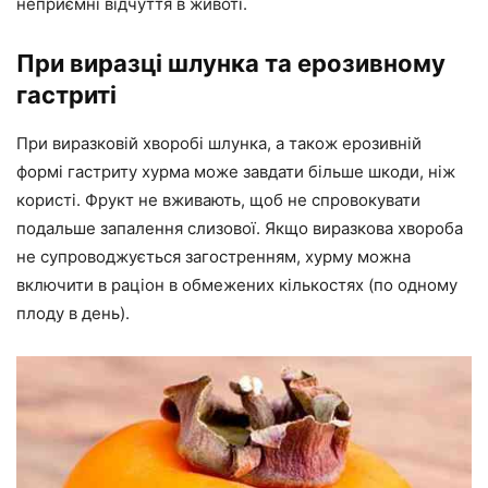
неприємні відчуття в животі.
При виразці шлунка та ерозивному
гастриті
При виразковій хворобі шлунка, а також ерозивній
формі гастриту хурма може завдати більше шкоди, ніж
користі. Фрукт не вживають, щоб не спровокувати
подальше запалення слизової. Якщо виразкова хвороба
не супроводжується загостренням, хурму можна
включити в раціон в обмежених кількостях (по одному
плоду в день).