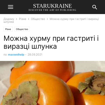
STARUKRAINE
DISCOVER THE ART OF PUBLISHING
Додому
Різне
Общество
Можна хурму при гастриті і виразці
шлунка
Різне
Общество
Можна хурму при гастриті і
виразці шлунка
по
maxwelhelp
-
28.09.2021