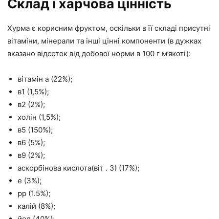
Склад і харчова цінність
Хурма є корисним фруктом, оскільки в її складі присутні
вітаміни, мінерали та інші цінні компоненти (в дужках
вказано відсоток від добової норми в 100 г м’якоті):
вітамін а (22%);
в1 (1,5%);
в2 (2%);
холін (1,5%);
в5 (150%);
в6 (5%);
в9 (2%);
аскорбінова кислота(віт . З) (17%);
е (3%);
pp (1.5%);
калій (8%);
йод (40%);