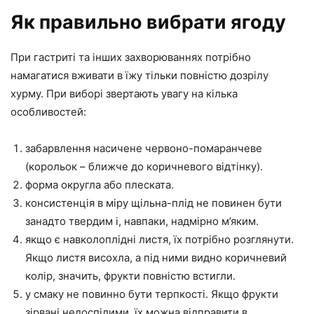
Як правильно вибрати ягоду
При гастриті та інших захворюваннях потрібно
намагатися вживати в їжу тільки повністю дозрілу
хурму. При виборі звертають увагу на кілька
особливостей:
забарвлення насичене червоно-помаранчеве
(корольок – ближче до коричневого відтінку).
форма округла або плеската.
консистенція в міру щільна-плід не повинен бути
занадто твердим і, навпаки, надмірно м’яким.
якщо є навколоплідні листя, їх потрібно розглянути.
Якщо листя висохла, а під ними видно коричневий
колір, значить, фрукти повністю встигли.
у смаку не повинно бути терпкості. Якщо фрукти
зірвані недоспілими, їх можна відправити в