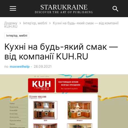
STARUKRAINE
DISCOVER THE ART OF PUBLISHING
Додому
Інтер'єр, меблі
Кухні на будь-який смак — від компанії
KUH.RU
Інтер'єр, меблі
Кухні на будь-який смак —
від компанії KUH.RU
по
maxwelhelp
-
28.09.2021