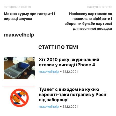
попередня стаття
наступна стаття
Можна хурму при гастриті і
Насіннєву картоплю: як
виразці шлунка
правильно відібрати і
зберегти бульби картоплі
для весняної посадки
maxwelhelp
СТАТТІ ПО ТЕМІ
Хіт 2010 року: журнальний
столик у вигляді iPhone 4
maxwelhelp
-
31.12.2021
Туалет c виходом на кухню
нарешті-таки потрапив у Росії
під заборону!
maxwelhelp
-
31.12.2021