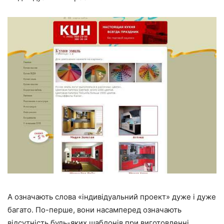
А означають слова «індивідуальний проект» дуже і дуже
багато. По-перше, вони насамперед означають
відсутність будь-яких шаблонів при виготовленні