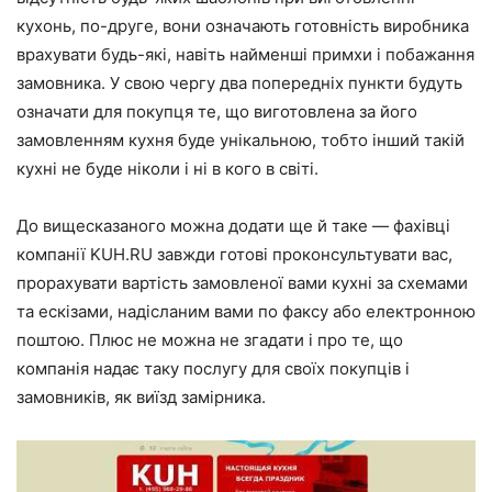
кухонь, по-друге, вони означають готовність виробника
врахувати будь-які, навіть найменші примхи і побажання
замовника. У свою чергу два попередніх пункти будуть
означати для покупця те, що виготовлена за його
замовленням кухня буде унікальною, тобто інший такій
кухні не буде ніколи і ні в кого в світі.
До вищесказаного можна додати ще й таке — фахівці
компанії KUH.RU завжди готові проконсультувати вас,
прорахувати вартість замовленої вами кухні за схемами
та ескізами, надісланим вами по факсу або електронною
поштою. Плюс не можна не згадати і про те, що
компанія надає таку послугу для своїх покупців і
замовників, як виїзд замірника.