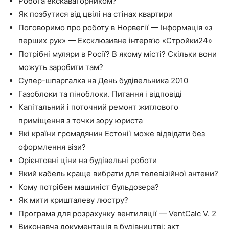
Робота екскаваторником?
Як позбутися від цвілі на стінах квартири
Поговоримо про роботу в Норвегії — Інформація «з
перших рук» — Ексклюзивне інтерв’ю «Стройки24»
Потрібні муляри в Росії? В якому місті? Скільки вони
можуть заробити там?
Супер-шпаргалка на День будівельника 2010
Газоблоки та піноблоки. Питання і відповіді
Капітальний і поточний ремонт житлового
приміщення з точки зору юриста
Які країни громадянин Естонії може відвідати без
оформлення візи?
Орієнтовні ціни на будівельні роботи
Який кабель краще вибрати для телевізійної антени?
Кому потрібен машиніст бульдозера?
Як мити кришталеву люстру?
Програма для розрахунку вентиляції — VentCalc V. 2
Виконавча документація в будівництві: акт