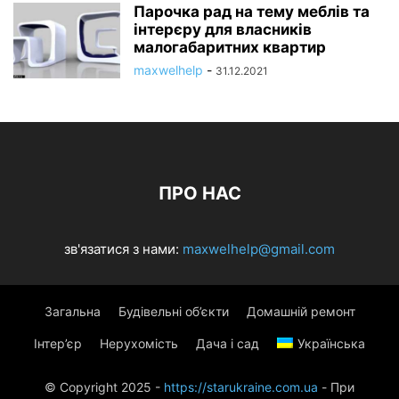
Парочка рад на тему меблів та
інтерєру для власників
малогабаритних квартир
maxwelhelp
-
31.12.2021
ПРО НАС
зв'язатися з нами:
maxwelhelp@gmail.com
Загальна
Будівельні об’єкти
Домашній ремонт
Інтер’єр
Нерухомість
Дача і сад
Українська
© Copyright 2025 -
https://starukraine.com.ua
- При