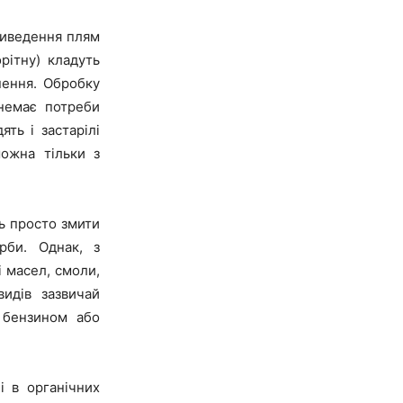
виведення плям
рітну) кладуть
нення. Обробку
немає потреби
ть і застарілі
можна тільки з
ть просто змити
рби. Однак, з
і масел, смоли,
видів зазвичай
 бензином або
і в органічних