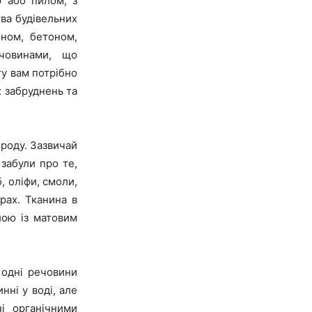
ю або пилом, з
ва будівельних
ином, бетоном,
човинами, що
гу вам потрібно
х забруднень та
ироду. Зазвичай
забули про те,
, оліфи, смоли,
рах. Тканина в
лою із матовим
 одні речовини
нні у воді, але
ні органічними