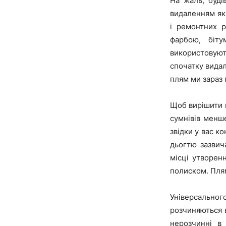
На жаль, буді
видаленням як
і ремонтних р
фарбою, біт
використовують
спочатку видал
плям ми зараз
Щоб вирішити п
сумнівів менш
звідки у вас к
дьогтю зазвич
місці утворен
полиском. Плям
Універсальног
розчиняються в
нерозчинні в 