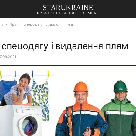
STARUKRAINE
DISCOVER THE ART OF PUBLISHING
на
Прання спецодягу і видалення плям
 спецодягу і видалення плям
7.09.2021