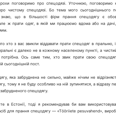
трохи поговоримо про спецодязі. Уточнюю, поговоримо 
 про чистому спецодязі. Бо тема мого сьогоднішнього п
 знаю, що в більшості фірм прання спецодягу є обов
але ж прати одяг, в якій ми працюємо вдома або на дачі
мим.
то хто з вас звикли віддавати прати спецодяг в пральню, 
 пральні є далеко не в кожному населеному пункті, а чисти
потрібна. Ось саме тим, хто звик прати свою спецодяг 
й сьогоднішній пост.
ягу, яка забруднена не сильно, майже нічим не відрізняєт
гу, тому я не буду особливо на ній зупинятися, а відразу 
 забрудненого спецодягу.
е в Естонії, тоді я рекомендував би вам використовув
сіб для прання спецодягу — «Тööriiete pesuvahend», вироб