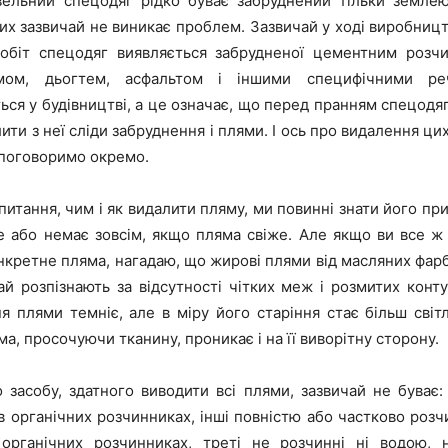
вельний спецодяг рідко буває забруднений тільки земле
их зазвичай не виникає проблем. Зазвичай у ході виробницт
обіт спецодяг виявляється забрудненої цементним розч
умом, дьогтем, асфальтом і іншими специфічними ре
ся у будівництві, а це означає, що перед пранням спецодя
ити з неї сліди забруднення і плями. І ось про видалення ци
 поговоримо окремо.
итання, чим і як видалити пляму, ми повинні знати його пр
е або немає зовсім, якщо пляма свіже. Але якщо ви все ж 
онкретне пляма, нагадаю, що жирові плями від масляних фарб
ай розпізнають за відсутності чітких меж і розмитих конту
ня плями темніє, але в міру його старіння стає більш світ
а, просочуючи тканину, проникає і на її виворітну сторону.
о засобу, здатного виводити всі плями, зазвичай не буває:
 органічних розчинниках, інші повністю або частково розчи
органічних розчинниках, треті не розчинні ні водою, 