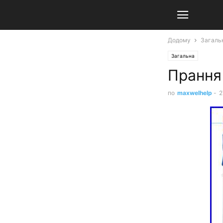
Додому
Загаль
Загальна
Прання
по
maxwelhelp
-
2