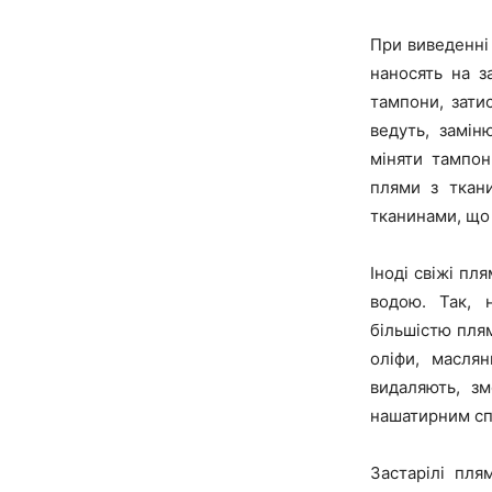
При виведенні
наносять на з
тампони, зати
ведуть, замі
міняти тампон
плями з ткани
тканинами, що 
Іноді свіжі пл
водою. Так, 
більшістю плям
оліфи, маслян
видаляють, з
нашатирним сп
Застарілі пля