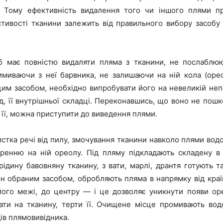
. Тому ефективність видалення того чи іншого плями пр
стивості тканини залежить від правильного вибору засобу
б має повністю видаляти пляма з тканини, не послаблюю
имиваючи з неї барвника, не залишаючи на ній кола (оре
цим засобом, необхідно випробувати його на невеликій непо
д, її внутрішньої складці. Переконавшись, що воно не пош
її, можна приступити до виведення плями.
стка речі від пилу, змочування тканини навколо плями во
оренню на ній ореолу. Під пляму підкладають складену в
рідину бавовняну тканину, з вати, марлі, дрантя готують т
н обраним засобом, обробляють пляма в напрямку від країв,
ого межі, до центру — і це дозволяє уникнути появи ор
ати на тканину, терти її. Очищене місце промивають во
ів плямовивідника.