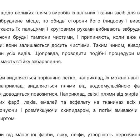
 щодо великих плям з виробів із щільних тканин засіб для 
абруднене місце, по обидві сторони його (лицьову і виво
скають їх пальцями і круговими рухами вибивають забруд
нюючи брудні тампони чистими, і припиняють, коли вже 
и: вони залишаються досить чистими. Таким чином, виводя
н усіх видів. Щоправда, проводити подібні процедури 
мають стійку забарвлення.
ями видаляються порівняно легко, наприклад, їх можна наві
наприклад, видаляються плями від водоемульсійною фа
 доводиться повозитися. Наприклад, свіжі плями від жирів 
их фарб, лаків, емалей та асфальту на тканинах всіх 
мочуючи і розм’якшуючи скипидаром, а потім змиваючи
иртом.
ми від масляної фарби, лаку, оліфи, утворюють нерозчинн