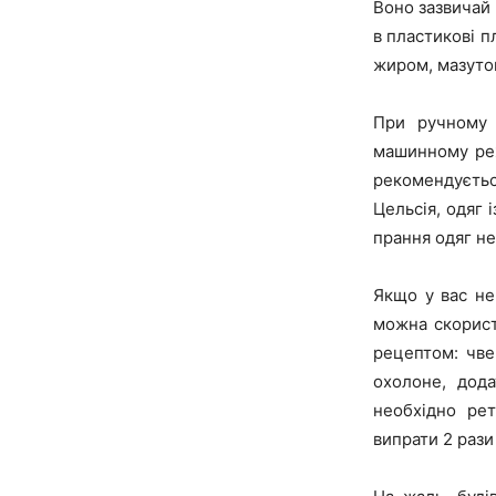
Воно зазвичай 
в пластикові п
жиром, мазуто
При ручному 
машинному реж
рекомендуєтьс
Цельсія, одяг 
прання одяг н
Якщо у вас не
можна скорист
рецептом: чве
охолоне, дод
необхідно рет
випрати 2 рази