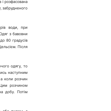
в і розфасована
у, забрудненого
рів води, при
Одяг з бавовни
до 80 градусів
Цельсієм. Після
чого одягу, то
шись наступним
 а коли розчин
 Цим розчином
на добу. Потім