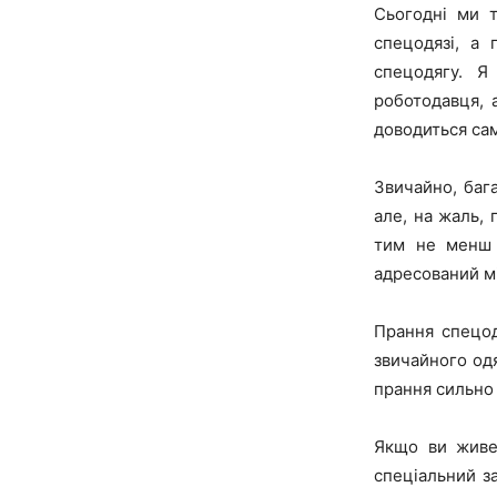
Сьогодні ми 
спецодязі, а
спецодягу. Я
роботодавця, 
доводиться са
Звичайно, бага
але, на жаль,
тим не менш 
адресований мі
Прання спецод
звичайного одя
прання сильно
Якщо ви живет
спеціальний за