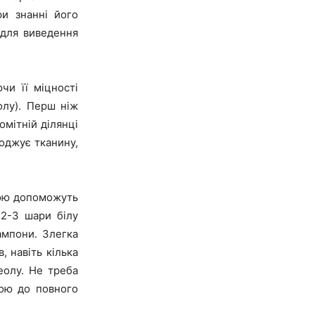
и знанні його
 для виведення
чи її міцності
олу). Перш ніж
мітній ділянці
коджує тканину,
дою допоможуть
 2-3 шари білу
ампони. Злегка
 навіть кілька
еолу. Не треба
дою до повного