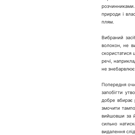
розчинниками
природи і вла
плям.
Вибраний засі
волокон, не в
скористатися 
речі, наприкла
не знебарвлює 
Попередня очи
запобігти утв
добре вбирає 
змочити тампо
вийшовши за й
сильно натиск
видалення слід