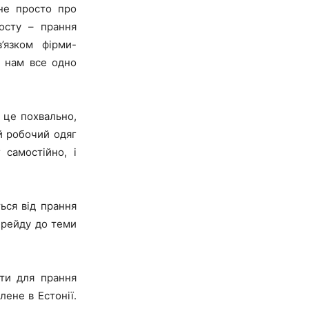
не просто про
осту – прання
’язком фірми-
, нам все одно
і це похвально,
й робочий одяг
самостійно, і
ься від прання
перейду до теми
ати для прання
лене в Естонії.