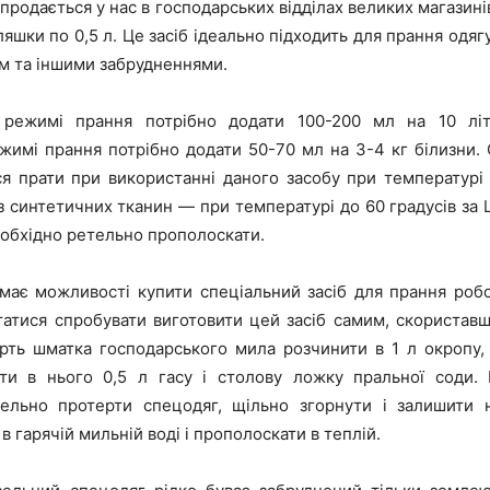
продається у нас в господарських відділах великих магазині
ляшки по 0,5 л. Це засіб ідеально підходить для прання одяг
м та іншими забрудненнями.
режимі прання потрібно додати 100-200 мл на 10 літ
имі прання потрібно додати 50-70 мл на 3-4 кг білизни. 
я прати при використанні даного засобу при температурі 
із синтетичних тканин — при температурі до 60 градусів за 
еобхідно ретельно прополоскати.
має можливості купити спеціальний засіб для прання робо
атися спробувати виготовити цей засіб самим, скористав
рть шматка господарського мила розчинити в 1 л окропу,
ати в нього 0,5 л гасу і столову ложку пральної соди.
ельно протерти спецодяг, щільно згорнути і залишити 
 в гарячій мильній воді і прополоскати в теплій.