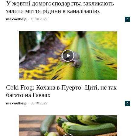
У жовтні домогосподарства закликають
залити миття рідини в каналізацію.
maxwelhelp
-
13.10.2025
0
Coki Frog: Кохана в Пуерто -Циті, не так
багато на Гаваях
maxwelhelp
-
03.10.2025
0