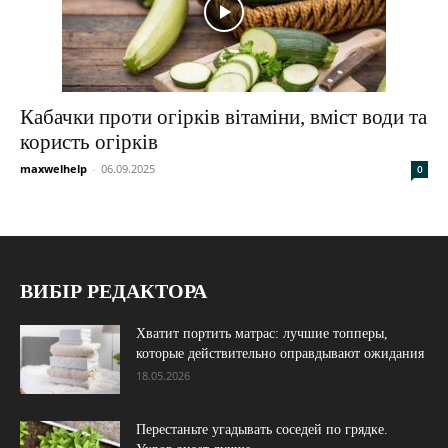
Кабачки проти огірків вітаміни, вміст води та
користь огірків
maxwelhelp
-
06.09.2025
0
ВИБІР РЕДАКТОРА
Хватит портить матрас: лучшие топперы,
которые действительно оправдывают ожидания
18.05.2026
Перестаньте угадывать соседей по грядке.