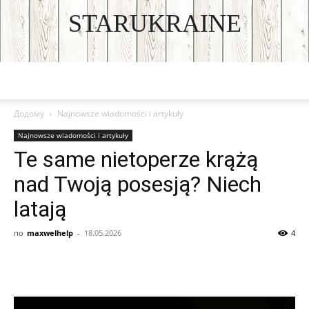
STARUKRAINE
DISCOVER THE ART OF PUBLISHING
Додому
Najnowsze wiadomości i artykuły
Najnowsze wiadomości i artykuły
Te same nietoperze krążą
nad Twoją posesją? Niech
latają
по
maxwelhelp
-
18.05.2026
4
Facebook
VK
Twitter
Viber