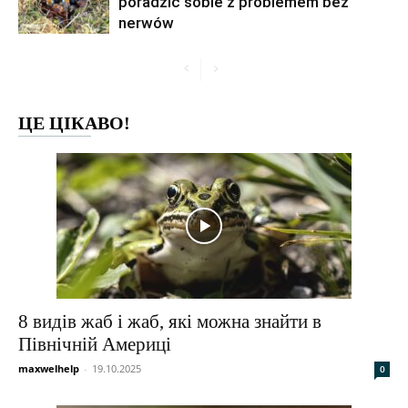
poradzić sobie z problemem bez
nerwów
ЦЕ ЦІКАВО!
8 видів жаб і жаб, які можна знайти в
Північній Америці
maxwelhelp
-
19.10.2025
0