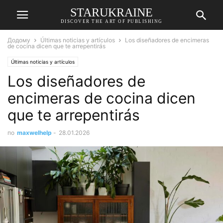
STARUKRAINE
DISCOVER THE ART OF PUBLISHING
Додому
Últimas noticias y artículos
Los diseñadores de encimeras
de cocina dicen que te arrepentirás
Últimas noticias y artículos
Los diseñadores de
encimeras de cocina dicen
que te arrepentirás
по
maxwelhelp
-
28.01.2026