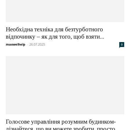
Необхідна техніка для безтурботного
відпочинку – як для того, щоб взяти...
maxwelhelp
-
26.07.2025
0
Голосове управління розумним будинком-
дізнайтеся, що ви можете зробити, просто