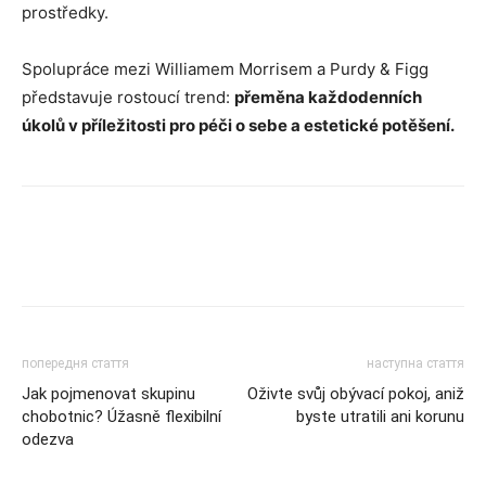
prostředky.
Spolupráce mezi Williamem Morrisem a Purdy & Figg
představuje rostoucí trend:
přeměna každodenních
úkolů v příležitosti pro péči o sebe a estetické potěšení.
Facebook
VK
Twitter
Viber
попередня стаття
наступна стаття
Jak pojmenovat skupinu
Oživte svůj obývací pokoj, aniž
chobotnic? Úžasně flexibilní
byste utratili ani korunu
odezva