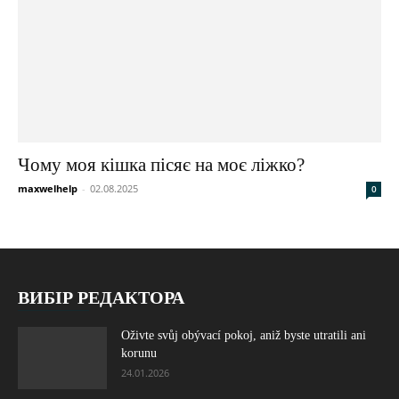
Чому моя кішка пісяє на моє ліжко?
maxwelhelp
-
02.08.2025
0
ВИБІР РЕДАКТОРА
Oživte svůj obývací pokoj, aniž byste utratili ani
korunu
24.01.2026