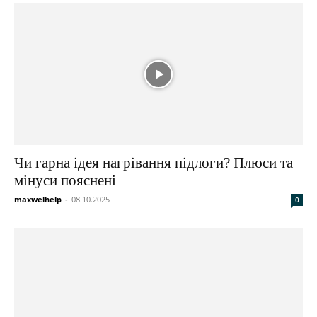
Чи гарна ідея нагрівання підлоги? Плюси та
мінуси пояснені
maxwelhelp
-
08.10.2025
0