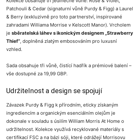
Kolekce obsahuje tři jedinečné vůně: Rose & Violet,
Patchouli & Cedar (signaturní vůně Purdy & Figg) a Laurel
& Berry (exkluzivně pro toto partnerství, inspirované
zahradami Williama Morrise v Kelscott Manor). Vrcholem
je
sběratelská láhev s ikonickým designem „Strawberry
Thief“
, doplněná zlatým embosováním pro luxusní
vzhled.
Sada obsahuje tři vůně, čistící hadřík a prémiové balení –
vše dostupné za 19,99 GBP.
Udržitelnost a design se spojují
Závazek Purdy & Figg k přírodním, eticky získaným
ingrediencím a organickým esenciálním olejům je
dokonale v souladu s úsilím William Morris At Home o
udržitelnost. Kolekce využívá recyklované materiály s
certifikací FSC a na bázi sóji, které odrážejí Morrisovu