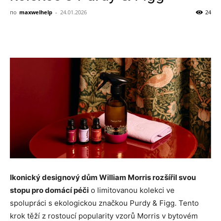
pro
по
maxwelhelp
-
24.01.2026
24
Facebook
VK
Twitter
Viber
Domov,
Stavbu
a
Ikonický designový dům William Morris rozšířil svou
Zahradu
stopu pro domácí péči
o limitovanou kolekci ve
spolupráci s ekologickou značkou Purdy & Figg. Tento
krok těží z rostoucí popularity vzorů Morris v bytovém