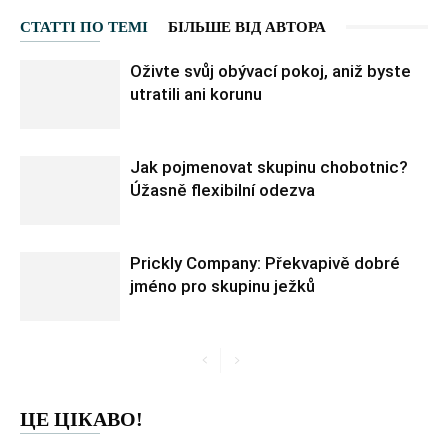
СТАТТІ ПО ТЕМІ
БІЛЬШЕ ВІД АВТОРА
Oživte svůj obývací pokoj, aniž byste
utratili ani korunu
Jak pojmenovat skupinu chobotnic?
Úžasně flexibilní odezva
Prickly Company: Překvapivě dobré
jméno pro skupinu ježků
ЦЕ ЦІКАВО!