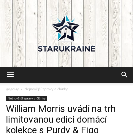
Starukraine:
додому
Nejnovější zprávy a články
Nejnovější zprávy a články
William Morris uvádí na trh
Tipy
limitovanou edici domácí
kolekce s Purdy & Figg