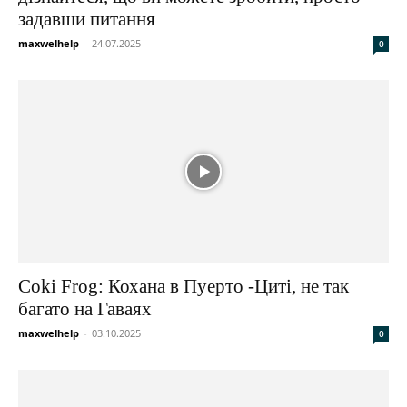
задавши питання
maxwelhelp
-
24.07.2025
0
Coki Frog: Кохана в Пуерто -Циті, не так
багато на Гаваях
maxwelhelp
-
03.10.2025
0