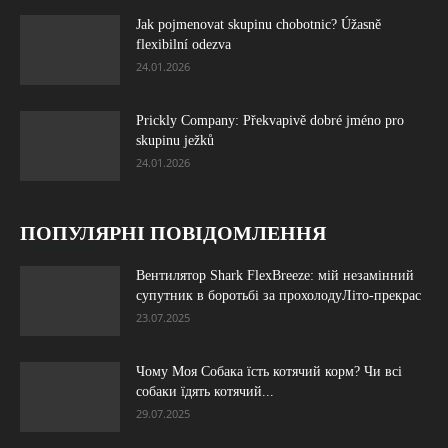
Jak pojmenovat skupinu chobotnic? Úžasně
flexibilní odezva
24.01.2026
Prickly Company: Překvapivě dobré jméno pro
skupinu ježků
24.01.2026
ПОПУЛЯРНІ ПОВІДОМЛЕННЯ
Вентилятор Shark FlexBreeze: мій незамінний
супутник в боротьбі за прохолодуЛіто-прекрас
23.07.2025
Чому Моя Собака їсть котячий корм? Чи всі
собаки їдять котячий...
29.07.2025