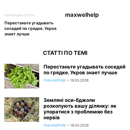
maxwelhelp
попередня стаття
Перестаньте угадывать
соседей по грядке. Укров
знает лучше
СТАТТІ ПО ТЕМІ
Перестаньте угадывать соседей
по грядке. Укров знает лучше
maxwelhelp
-
18.05.2026
Земляні оси-бджоли
розкопують вашу ділянку: як
упоратися з проблемою без
нервів
maxwelhelp
-
18.05.2026