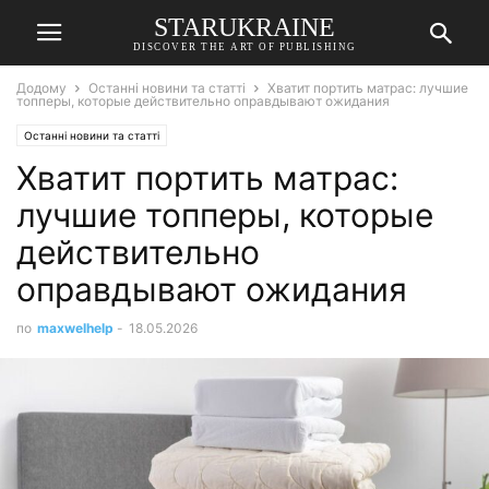
STARUKRAINE
DISCOVER THE ART OF PUBLISHING
Додому
Останні новини та статті
Хватит портить матрас: лучшие
топперы, которые действительно оправдывают ожидания
Останні новини та статті
Хватит портить матрас:
лучшие топперы, которые
действительно
оправдывают ожидания
по
maxwelhelp
-
18.05.2026