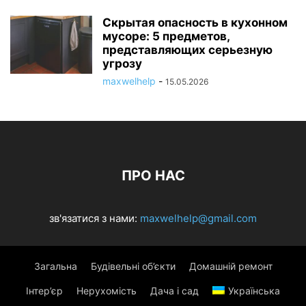
Скрытая опасность в кухонном
мусоре: 5 предметов,
представляющих серьезную
угрозу
maxwelhelp
-
15.05.2026
ПРО НАС
зв'язатися з нами:
maxwelhelp@gmail.com
Загальна
Будівельні об’єкти
Домашній ремонт
Інтер’єр
Нерухомість
Дача і сад
Українська