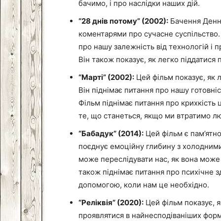
бачимо, і про наслідки наших дій.
“28 днів потому” (2002):
Бачення Денні
коментарями про сучасне суспільство. 
про нашу залежність від технологій і 
Він також показує, як легко піддатися п
“Марті” (2002):
Цей фільм показує, як л
Він піднімає питання про нашу готовніс
Фільм піднімає питання про крихкість ц
те, що станеться, якщо ми втратимо лю
“Бабадук” (2014):
Цей фільм є пам’ятн
поєднує емоційну глибину з холодними
може переслідувати нас, як вона може
також піднімає питання про психічне зд
допомогою, коли нам це необхідно.
“Реліквія” (2020):
Цей фільм показує, 
проявлятися в найнесподіваніших форма