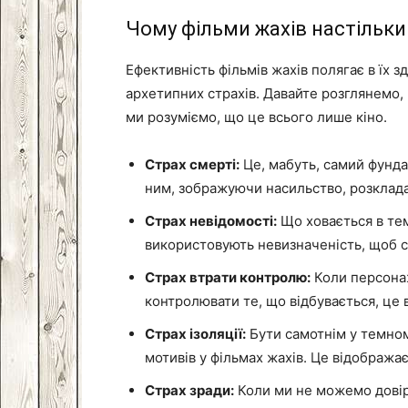
Чому фільми жахів настільки
Ефективність фільмів жахів полягає в їх з
архетипних страхів. Давайте розглянемо, 
ми розуміємо, що це всього лише кіно.
Страх смерті:
Це, мабуть, самий фунда
ним, зображуючи насильство, розклада
Страх невідомості:
Що ховається в тем
використовують невизначеність, щоб с
Страх втрати контролю:
Коли персонаж
контролювати те, що відбувається, це 
Страх ізоляції:
Бути самотнім у темном
мотивів у фільмах жахів. Це відображає
Страх зради:
Коли ми не можемо довір