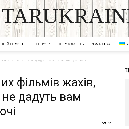
STARUKRAIN
DISCOVER THE ART OF PUBLISHING
ШНІЙ РЕМОНТ
ІНТЕР’ЄР
НЕРУХОМІСТЬ
ДАЧА І САД
У
 які гарантовано не дадуть вам спати минулої ночі
Ц
их фільмів жахів,
 не дадуть вам
очі
45