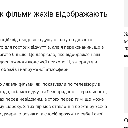
як фільми жахів відображають
З
оцій-від льодового душу страху до дивного
м
то для гострих відчуттів, але я переконаний, що в
л
агато більше. Це дзеркало, яке відображає наші
ma
дослідження людської психології, загорнуте в
бразів і напруженої атмосфери.
о лякали фільми, які показували по телевізору в
ходії, скільки відчуття безпорадності і вразливості,
рах перед невідомим, а страх перед тим, що може
ому шереху. З тих пір моє ставлення до жанру жахів
 джерело розваги, а спосіб зрозуміти себе і свої
О
ma