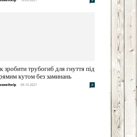
0
к зробити трубогиб для гнуття під
рямим кутом без заминань
xwelhelp
-
09.10.2021
0