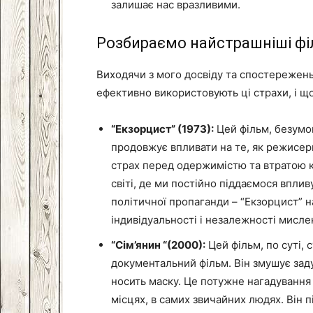
залишає нас вразливими.
Розбираємо найстрашніші фі
Виходячи з мого досвіду та спостережень, 
ефективно використовують ці страхи, і щ
“Екзорцист” (1973):
Цей фільм, безумов
продовжує впливати на те, як режисер
страх перед одержимістю та втратою к
світі, де ми постійно піддаємося впли
політичної пропаганди – “Екзорцист” 
індивідуальності і незалежності мисле
“Сім’янин “(2000):
Цей фільм, по суті, 
документальний фільм. Він змушує зад
носить маску. Це потужне нагадування
місцях, в самих звичайних людях. Він п