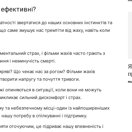
 ефективні?
датності звертатися до наших основних інстинктів та
що саме змушує нас тремтіти від жаху, навіть коли
ментальний страх, і фільми жахів часто грають з
ння і неминучість смерті.
Я
ряві? Що чекає нас за рогом? Фільми жахів
п
творити напругу та почуття тривоги.
ma
і опиняються в ситуації, коли вони не можуть
викликає сильний дискомфорт і страх.
у та небезпечному місці-один із найпоширеніших
 нашу потребу в спілкуванні і підтримку.
яти оточуючим, це підриває нашу впевненість і