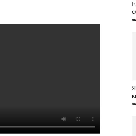
Е
Viber
Telegram
WhatsApp
с
ma
Я
к
ma