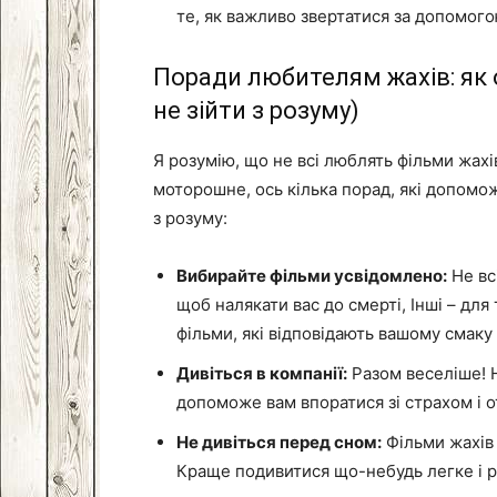
те, як важливо звертатися за допомого
Поради любителям жахів: як
не зійти з розуму)
Я розумію, що не всі люблять фільми жах
моторошне, ось кілька порад, які допомо
з розуму:
Вибирайте фільми усвідомлено:
Не всі
щоб налякати вас до смерті, Інші – для
фільми, які відповідають вашому смаку 
Дивіться в компанії:
Разом веселіше! Н
допоможе вам впоратися зі страхом і о
Не дивіться перед сном:
Фільми жахів
Краще подивитися що-небудь легке і 