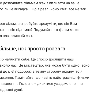
е дозволяйте фільмам жахів впливати на ваше
о лише вигадка, і що в реальному світі все не так
ся фільм, а спробуйте зрозуміти, що він Вам
питання він піднімає? Подумайте, як фільм може
а навколишній світ.
більше, ніж просто розвага
іб налякати себе. Це спосіб дослідити наші
навколо нас. Це мистецтво, яке може бути одночасно
 до цієї подорожі в темну сторону екрану, то я
аження. Пам’ятайте, що навіть найстрашніші фільми
натхнення. Головне – дивитися усвідомлено і не
юдської душі.