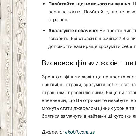
Пам’ятайте, що це всього лише кіно:
Н
реальне життя. Пам’ятайте, що це всьог
страшно.
Аналізуйте побачене:
Не просто дивіть
говорить. Які страхи він зачіпає? Які 
допомогти вам краще зрозуміти себе т
Висновок: фільми жахів – це 
Зрештою, фільми жахів-це не просто спос
найглибші страхи, зрозуміти себе і світ 
страшним і просвітлюючим. Якщо ви готові
впевнений, що Ви отримаєте незабутні вр
можуть стати джерелом цінних уроків та 
боятися заглянути в найтемніші куточки л
Джерело:
ekobil.com.ua