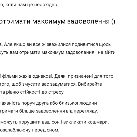
ю, коли нам це необхідно.
 отримати максимум задоволення (і
ів. Але якщо ви все ж зважилися подивитися щось
жуть вам отримати максимум задоволення і не зійти
 фільми жахів однакові. Деякі призначені для того,
 того, щоб змусити вас задуматися. Вибирайте
та рівню стійкості до стресу.
аявність поруч друга або близької людини
тримати більше задоволення від перегляду.
 можуть порушити ваш сон і викликати кошмари.
розслаблюючу перед сном.