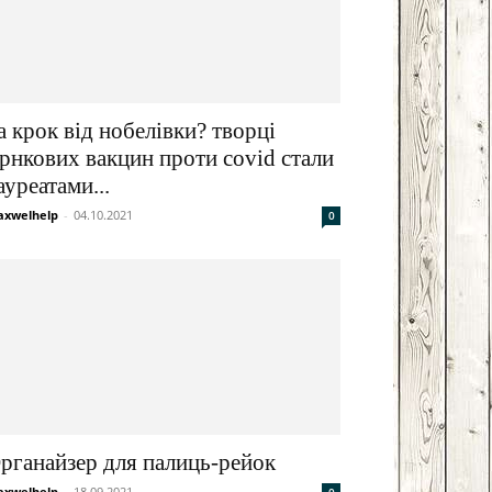
а крок від нобелівки? творці
рнкових вакцин проти covid стали
ауреатами...
xwelhelp
-
04.10.2021
0
рганайзер для палиць-рейок
xwelhelp
-
18.09.2021