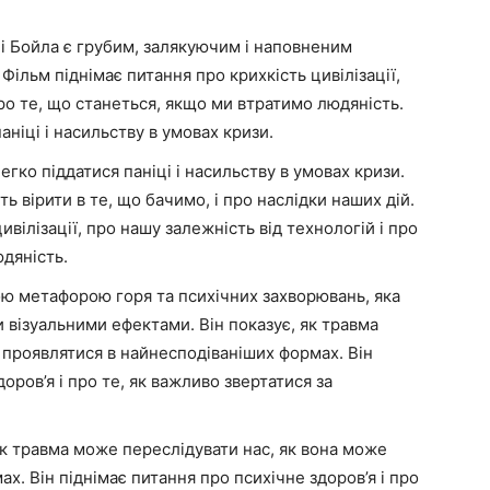
 Бойла є грубим, залякуючим і наповненим
Фільм піднімає питання про крихкість цивілізації,
про те, що станеться, якщо ми втратимо людяність.
аніці і насильству в умовах кризи.
егко піддатися паніці і насильству в умовах кризи.
ть вірити в те, що бачимо, і про наслідки наших дій.
ивілізації, про нашу залежність від технологій і про
дяність.
ою метафорою горя та психічних захворювань, яка
 візуальними ефектами. Він показує, як травма
 проявлятися в найнесподіваніших формах. Він
оров’я і про те, як важливо звертатися за
як травма може переслідувати нас, як вона може
х. Він піднімає питання про психічне здоров’я і про