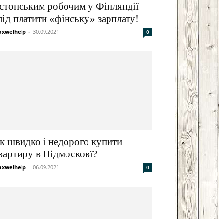
стонським робочим у Фінляндії
Email
Print
лід платити «фінську» зарплату!
xwelhelp
-
30.09.2021
0
к швидко і недорого купити
вартиру в Підмосковї?
xwelhelp
-
06.09.2021
0