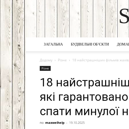
ЗАГАЛЬНА
БУДІВЕЛЬНІ ОБ’ЄКТИ
ДОМА
Додому
Різне
18 найстрашніших фільмів жахів,
Різне
18 найстрашніш
які гарантовано
спати минулої н
по
maxwelhelp
-
19.10.2025