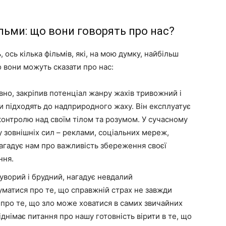
льми: що вони говорять про нас?
ось кілька фільмів, які, на мою думку, найбільш
о вони можуть сказати про нас:
но, закріпив потенціал жанру жахів тривожний і
и підходять до надприродного жаху. Він експлуатує
онтролю над своїм тілом та розумом. У сучасному
ву зовнішніх сил – реклами, соціальних мереж,
нагадує нам про важливість збереження своєї
ння.
суворий і брудний, нагадує невдалий
уматися про те, що справжній страх не завжди
 про те, що зло може ховатися в самих звичайних
іднімає питання про нашу готовність вірити в те, що