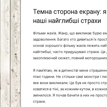
Темна сторона екрану: 
наші найглибші страхи
Фільми жахів. Жанр, що викликає бурю ем
задоволення. Багато хто дивиться їх прос
основі хорошого фільму жахів лежить наб
найглибші, часто придушувані страхи. Це 
захоплюючий сюжет, повний моторошних о
Я пам’ятаю, як в дитинстві мене страшенн
пізні години. Не стільки самі монстри і ли
яке вони викликали. Це був не просто ст
ховатися в тіні, за кожним кутом, в кожн
змінилося. Я почав бачити в них не просто
страхи.