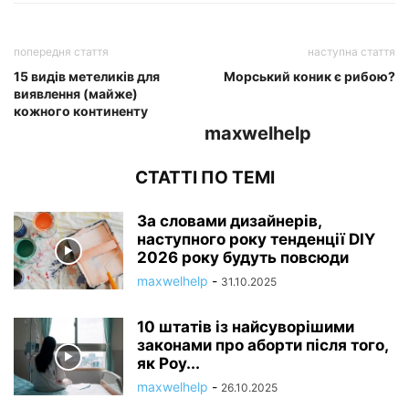
попередня стаття
наступна стаття
15 видів метеликів для
Морський коник є рибою?
виявлення (майже)
кожного континенту
maxwelhelp
СТАТТІ ПО ТЕМІ
За словами дизайнерів,
наступного року тенденції DIY
2026 року будуть повсюди
maxwelhelp
-
31.10.2025
10 штатів із найсуворішими
законами про аборти після того,
як Роу...
maxwelhelp
-
26.10.2025