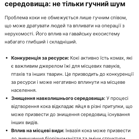
середовища: не тільки гучний шум
Проблема коки не обмежується лише гучним співом,
що може дратувати людей та впливати на операції з
нерухомості. Його вплив на гавайську екосистему
набагато глибший і складніший.
Конкуренція за ресурси:
Кокі активно їсть комах, які
є важливим джерелом їжі для місцевих павуків,
птахів та інших тварин. Це призводить до конкуренції
за ресурси і може негативно вплинути на місцеве
населення.
Знищення навколишнього середовища:
У процесі
відтворення кока відкладає яйця в різні притулки, що
може призвести до знищення середовищ існування
інших видів.
Вплив на місцеві види:
Інвазія кока може призвести
до зменшення біорізноманіття та зміни структури