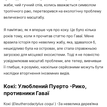
жаби, чий гучний спів, колись вважається символом
тропічного раю, перетворився на екологічну проблему
величезного масштабу.
Я пам’ятаю, як я вперше чув про коку. Це було кілька
років тому, коли я прочитав статтю про Гаваї. Мене
вразила історія про невелику жабу, яка, здавалося б,
нешкідливо була на островах, але стала справжньою
загрозою для місцевої екосистеми. Тоді я не повністю
усвідомлював масштаб проблеми, але тепер, вивчивши
її глибше, я розумію, наскільки серйозними можуть бути
наслідки вторгнення іноземних видів.
Кокі: Улюблений Пуерто -Рико,
противники Гаваї
Кокі (
Eleutherodactylus coqui
) -За невелика дерев’яна