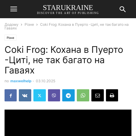
STARUKRAINE
DISCOVER THE ART OF PUBLISHING
Додому
Різне
Coki Frog: Кохана в Пуерто -Циті, не так багато на
Гаваях
Різне
Coki Frog: Кохана в Пуерто
-Циті, не так багато на
Гаваях
по
maxwelhelp
-
03.10.2025