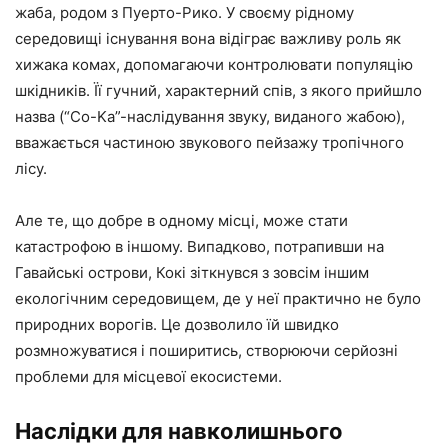
жаба, родом з Пуерто-Рико. У своєму рідному
середовищі існування вона відіграє важливу роль як
хижака комах, допомагаючи контролювати популяцію
шкідників. Її гучний, характерний спів, з якого прийшло
назва (“Co-Ka”-наслідування звуку, виданого жабою),
вважається частиною звукового пейзажу тропічного
лісу.
Але те, що добре в одному місці, може стати
катастрофою в іншому. Випадково, потрапивши на
Гавайські острови, Кокі зіткнувся з зовсім іншим
екологічним середовищем, де у неї практично не було
природних ворогів. Це дозволило їй швидко
розмножуватися і поширитись, створюючи серйозні
проблеми для місцевої екосистеми.
Наслідки для навколишнього