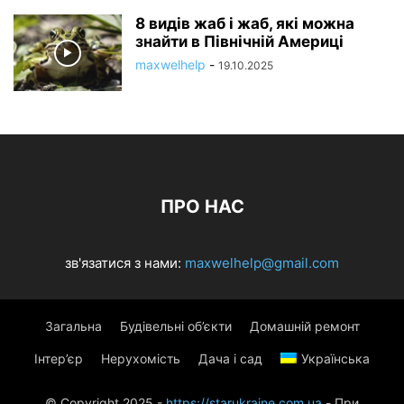
8 видів жаб і жаб, які можна
знайти в Північній Америці
maxwelhelp
-
19.10.2025
ПРО НАС
зв'язатися з нами:
maxwelhelp@gmail.com
Загальна
Будівельні об’єкти
Домашній ремонт
Інтер’єр
Нерухомість
Дача і сад
Українська
© Copyright 2025 -
https://starukraine.com.ua
- При