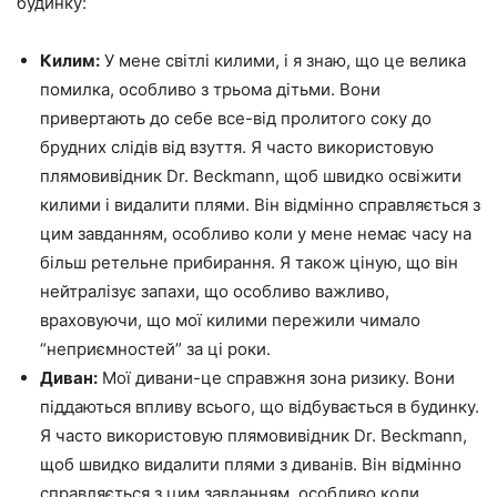
будинку:
Килим:
У мене світлі килими, і я знаю, що це велика
помилка, особливо з трьома дітьми. Вони
привертають до себе все-від пролитого соку до
брудних слідів від взуття. Я часто використовую
плямовивідник Dr. Beckmann, щоб швидко освіжити
килими і видалити плями. Він відмінно справляється з
цим завданням, особливо коли у мене немає часу на
більш ретельне прибирання. Я також ціную, що він
нейтралізує запахи, що особливо важливо,
враховуючи, що мої килими пережили чимало
“неприємностей” за ці роки.
Диван:
Мої дивани-це справжня зона ризику. Вони
піддаються впливу всього, що відбувається в будинку.
Я часто використовую плямовивідник Dr. Beckmann,
щоб швидко видалити плями з диванів. Він відмінно
справляється з цим завданням, особливо коли