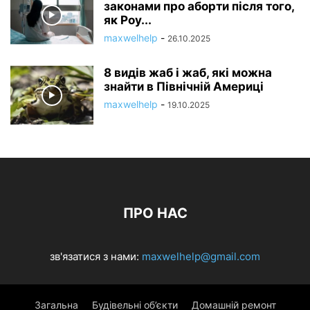
законами про аборти після того,
як Роу...
maxwelhelp
-
26.10.2025
8 видів жаб і жаб, які можна
знайти в Північній Америці
maxwelhelp
-
19.10.2025
ПРО НАС
зв'язатися з нами:
maxwelhelp@gmail.com
Загальна
Будівельні об’єкти
Домашній ремонт