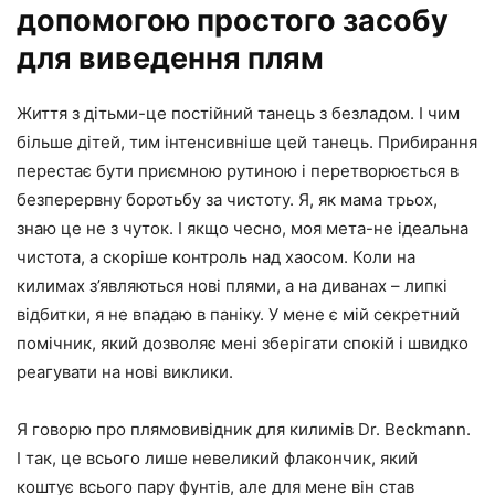
допомогою простого засобу
для виведення плям
Життя з дітьми-це постійний танець з безладом. І чим
більше дітей, тим інтенсивніше цей танець. Прибирання
перестає бути приємною рутиною і перетворюється в
безперервну боротьбу за чистоту. Я, як мама трьох,
знаю це не з чуток. І якщо чесно, моя мета-не ідеальна
чистота, а скоріше контроль над хаосом. Коли на
килимах з’являються нові плями, а на диванах – липкі
відбитки, я не впадаю в паніку. У мене є мій секретний
помічник, який дозволяє мені зберігати спокій і швидко
реагувати на нові виклики.
Я говорю про плямовивідник для килимів Dr. Beckmann.
І так, це всього лише невеликий флакончик, який
коштує всього пару фунтів, але для мене він став