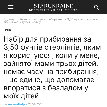
STARUKRAINE
DISCOVER THE ART OF PUBLISHING
Додому
Різне
Набір для прибирання за 3,50 фунтів стерлінгів,
яким я користуюся, коли у...
Різне
Набір для прибирання за
3,50 фунтів стерлінгів, яким
я користуюся, коли у мене,
зайнятої мами трьох дітей,
немає часу на прибирання,
– це єдине, що допомагає
впоратися з безладом у
моїх дітей
по
maxwelhelp
-
27.08.2025