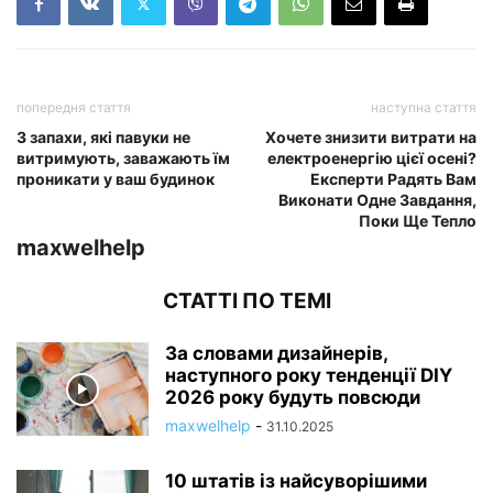
попередня стаття
наступна стаття
3 запахи, які павуки не
Хочете знизити витрати на
витримують, заважають їм
електроенергію цієї осені?
проникати у ваш будинок
Експерти Радять Вам
Виконати Одне Завдання,
Поки Ще Тепло
maxwelhelp
СТАТТІ ПО ТЕМІ
За словами дизайнерів,
наступного року тенденції DIY
2026 року будуть повсюди
maxwelhelp
-
31.10.2025
10 штатів із найсуворішими