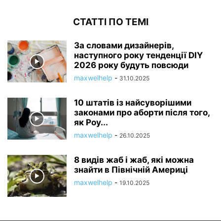
СТАТТІ ПО ТЕМІ
За словами дизайнерів,
наступного року тенденції DIY
2026 року будуть повсюди
maxwelhelp
-
31.10.2025
10 штатів із найсуворішими
законами про аборти після того,
як Роу...
maxwelhelp
-
26.10.2025
8 видів жаб і жаб, які можна
знайти в Північній Америці
maxwelhelp
-
19.10.2025