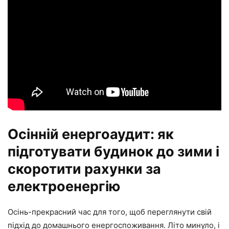
Осінній енергоаудит: як
підготувати будинок до зими і
скоротити рахунки за
електроенергію
Осінь-прекрасний час для того, щоб переглянути свій
підхід до домашнього енергоспоживання. Літо минуло, і