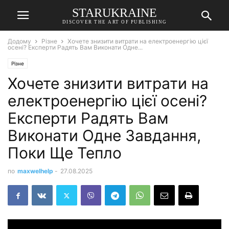
STARUKRAINE
DISCOVER THE ART OF PUBLISHING
Додому
Різне
Хочете знизити витрати на електроенергію цієї
осені? Експерти Радять Вам Виконати Одне...
Різне
Хочете знизити витрати на
електроенергію цієї осені?
Експерти Радять Вам
Виконати Одне Завдання,
Поки Ще Тепло
по
maxwelhelp
-
27.08.2025