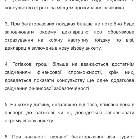
консульство строго за місцем проживання заявника.
3. При багаторазових поїздках більше не потрібно буде
заповнювати окрему декларацію про обов’язкове
страхування на кожну наступну поїздку по візі,
декларація включена в нову візову анкету.
4. Готівкові гроші більше не вважаються достатнім
свідченням фінансової спроможності, крім них,
доведеться показати консульству ще одне додаткове
свідчення фінансової забезпеченості.
5. На кожну дитину, незалежно від того, вписана вона в
паспорт до батькові чи ні, доведеться заповнювати
окрему візову анкету.
6. При наявності виданої багаторазової візи турист