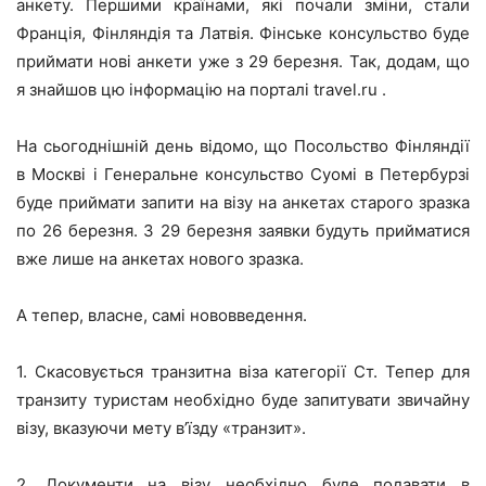
анкету. Першими країнами, які почали зміни, стали
Франція, Фінляндія та Латвія. Фінське консульство буде
приймати нові анкети уже з 29 березня. Так, додам, що
я знайшов цю інформацію на порталі travel.ru .
На сьогоднішній день відомо, що Посольство Фінляндії
в Москві і Генеральне консульство Суомі в Петербурзі
буде приймати запити на візу на анкетах старого зразка
по 26 березня. З 29 березня заявки будуть прийматися
вже лише на анкетах нового зразка.
А тепер, власне, самі нововведення.
1. Скасовується транзитна віза категорії Ст. Тепер для
транзиту туристам необхідно буде запитувати звичайну
візу, вказуючи мету в’їзду «транзит».
2. Документи на візу необхідно буде подавати в