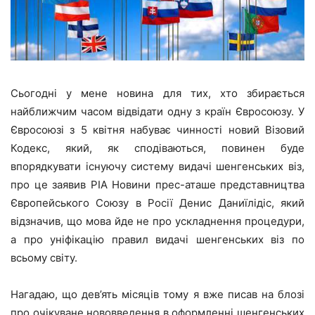
Сьогодні у мене новина для тих, хто збирається
найближчим часом відвідати одну з країн Євросоюзу. У
Євросоюзі з 5 квітня набуває чинності новий Візовий
Кодекс, який, як сподіваються, повинен буде
впорядкувати існуючу систему видачі шенгенських віз,
про це заявив РІА Новини прес-аташе представництва
Європейського Союзу в Росії Денис Даниїлідіс, який
відзначив, що мова йде не про ускладнення процедури,
а про уніфікацію правил видачі шенгенських віз по
всьому світу.
Нагадаю, що дев’ять місяців тому я вже писав на блозі
про очікуване нововведення в оформленні шенгенських