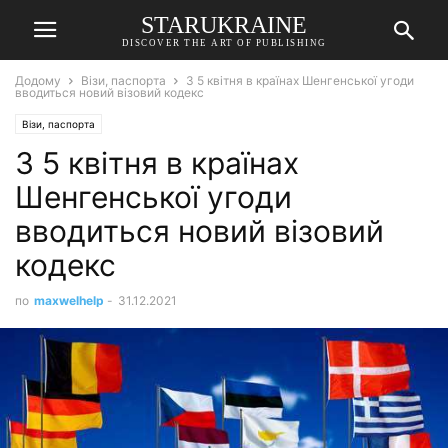
STARUKRAINE
DISCOVER THE ART OF PUBLISHING
Додому
Візи, паспорта
З 5 квітня в країнах Шенгенської угоди
вводиться новий візовий кодекс
Візи, паспорта
З 5 квітня в країнах
Шенгенської угоди
вводиться новий візовий
кодекс
по
maxwelhelp
-
31.12.2021