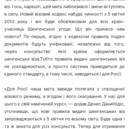
віз. І ось, нарешті, цей мить наблизився і зміни вступлять
в силу. Новий візовий кодекс набуде чинності з 5 квітня
2010 року і він буде обов’язковим для всіх країн-
учасниць Шенгенської угоди. Що він принесе нам
нового? По-перше, згідно з кодексом правила подачі
документів будуть уніфіковані, незалежно від того,
через консульство якої країни оформляється
шенгенська віза.Тобто правила видачі шенгенських віз
не ускладнюються, а просто система приводиться до
єдиного стандарту, в тому числі, наводиться і для Росії.
«Для Росії наша мета завжди полягала у спрощенні
візового режиму, а згодом і його скасування. У нас для
цього є свій намічений курс», — додав Денис Даниїлідіс,
уточнивши, що нові правила видачі шенгенських віз
запроваджуються з 5 квітня по всьому світу. Буде одна і
та ж анкета для усіх консульств. Тепер для отримання