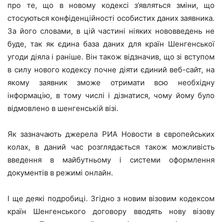
про те, що в новому кодексі з’являться зміни, що
стосуються конфіденційності особистих даних заявника.
За його словами, в цій частині ніяких нововведень не
буде, так як єдина база даних для країн Шенгенської
угоди діяла і раніше. Він також відзначив, що зі вступом
в силу нового кодексу почне діяти єдиний веб-сайт, на
якому заявник зможе отримати всю необхідну
інформацію, в тому числі і дізнатися, чому йому було
відмовлено в шенгенській візі.
Як зазначають джерела РИА Новости в європейських
колах, в даний час розглядається також можливість
введення в майбутньому і системи оформлення
документів в режимі онлайн.
І ще деякі подробиці. Згідно з новим візовим кодексом
країн Шенгенського договору вводять нову візову