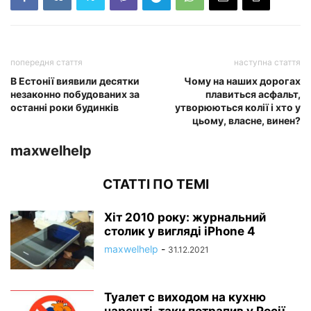
попередня стаття
наступна стаття
В Естонії виявили десятки
Чому на наших дорогах
незаконно побудованих за
плавиться асфальт,
останні роки будинків
утворюються колії і хто у
цьому, власне, винен?
maxwelhelp
СТАТТІ ПО ТЕМІ
Хіт 2010 року: журнальний
столик у вигляді iPhone 4
maxwelhelp
-
31.12.2021
Туалет c виходом на кухню