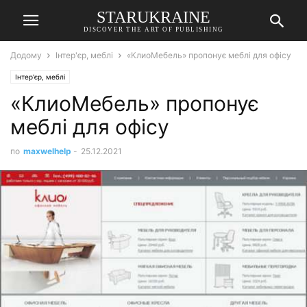
STARUKRAINE
DISCOVER THE ART OF PUBLISHING
Додому
Інтер'єр, меблі
«КлиоМебель» пропонує меблі для офісу
Інтер'єр, меблі
«КлиоМебель» пропонує
меблі для офісу
по
maxwelhelp
-
25.12.2021