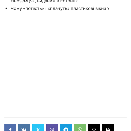
«іноземця», виданим в Естонії?
Чому «потіють» і «плачуть» пластикові вікна ?