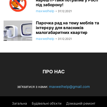
нарешті-таки потрапив у Росії
під заборону!
maxwelhelp
-
31.12.2021
Парочка рад на тему меблів та
інтерєру для власників
малогабаритних квартир
maxwelhelp
-
31.12.2021
ПРО НАС
зв'язатися з нами:
maxwelhelp@gmail.com
Загальна
Будівельні об’єкти
Домашній ремонт