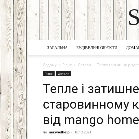
ЗАГАЛЬНА
БУДІВЕЛЬНІ ОБ’ЄКТИ
ДОМА
Додому
Різне
Детали
Тепле і затишне різдв
Різне
Детали
Тепле і затишне
старовинному к
від mango hom
по
maxwelhelp
-
10.12.2021