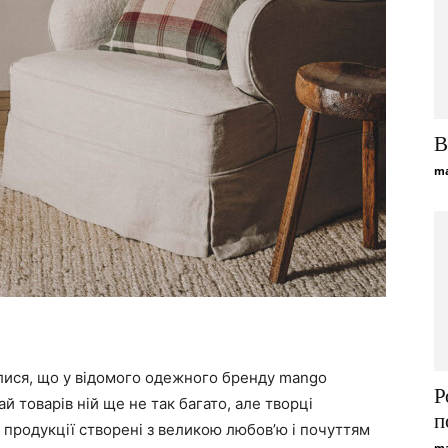
В
ma
лися, що у відомого одежного бренду mango
Р
ай товарів ній ще не так багато, але творці
п
 продукції створені з великою любов’ю і почуттям
ma