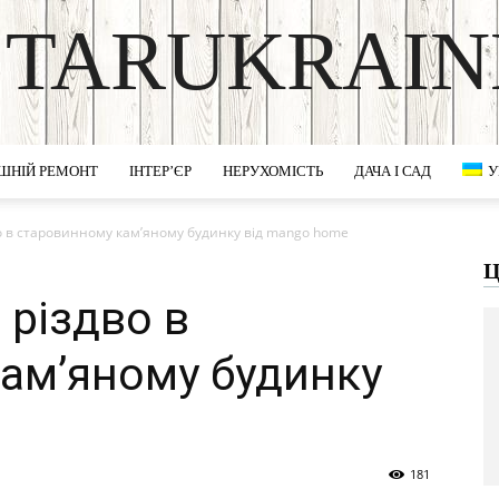
STARUKRAIN
DISCOVER THE ART OF PUBLISHING
ШНІЙ РЕМОНТ
ІНТЕР’ЄР
НЕРУХОМІСТЬ
ДАЧА І САД
У
о в старовинному кам’яному будинку від mango home
Ц
 різдво в
ам’яному будинку
e
181