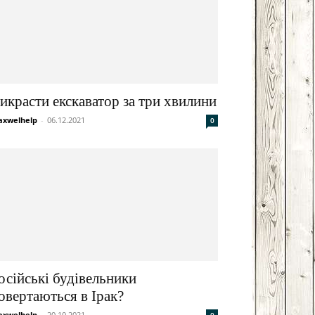
икрасти екскаватор за три хвилини
xwelhelp
-
06.12.2021
0
осійські будівельники
овертаються в Ірак?
xwelhelp
-
20.10.2021