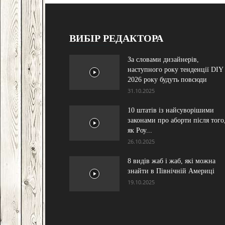
ВИБІР РЕДАКТОРА
За словами дизайнерів,
наступного року тенденції DIY
2026 року будуть повсюди
31.10.2025
10 штатів із найсуворішими
законами про аборти після того
як Роу...
26.10.2025
8 видів жаб і жаб, які можна
знайти в Північній Америці
19.10.2025