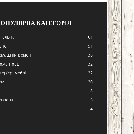
ОПУЛЯРНА КАТЕГОРІЯ
агальна
61
ізне
51
омашній ремонт
36
іржа праці
32
тер'єр, меблі
22
ом
20
18
овости
16
-
14