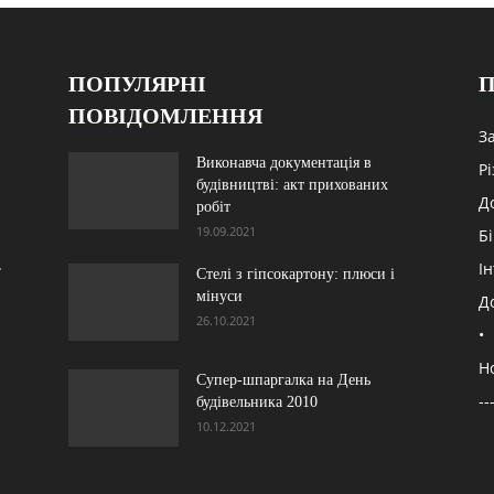
ПОПУЛЯРНІ
П
ПОВІДОМЛЕННЯ
З
Виконавча документація в
Р
будівництві: акт прихованих
Д
робіт
19.09.2021
Б
,
Ін
Стелі з гіпсокартону: плюси і
мінуси
Д
26.10.2021
•
Н
Супер-шпаргалка на День
--
будівельника 2010
10.12.2021