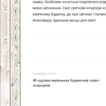
смаку. Особливо хочеться поділитися різ
море натхнення. Свої святкові інтер’єри 
кам’яному будинку, де при свічках і пала
атмосфера. Ідеальне місце для свят!
Facebook
VK
Twitter
попередня стаття
40 чудових маленьких будиночків зовні і
зсередини