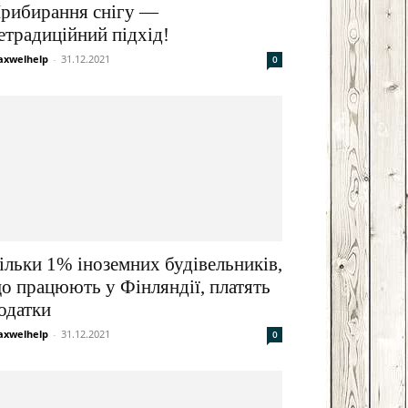
рибирання снігу —
Email
Print
етрадиційний підхід!
xwelhelp
-
31.12.2021
0
ільки 1% іноземних будівельників,
о працюють у Фінляндії, платять
одатки
xwelhelp
-
31.12.2021
0