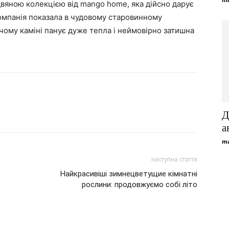
двяною колекцією від mango home, яка дійсно дарує
компанія показала в чудовому старовинному
ючому каміні панує дуже тепла і неймовірно затишна
Viber
Telegram
WhatsApp
Д
а
ma
наступна стаття
Найкрасивіші зимнецветущие кімнатні
рослини: продовжуємо собі літо