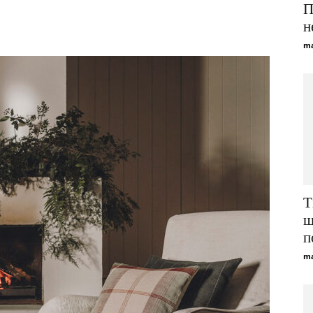
П
Viber
Telegram
WhatsApp
н
ma
Т
щ
п
ma